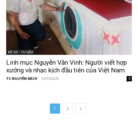
HỒ SƠ - TƯ LIỆU
Linh mục Nguyễn Văn Vinh: Người viết hợp
xướng và nhạc kịch đầu tiên của Việt Nam
TS NGUYỄN BÁCH
-
02/05/2020
0
1
2