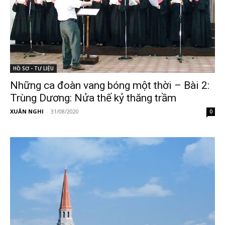
HỒ SƠ - TƯ LIỆU
Những ca đoàn vang bóng một thời – Bài 2:
Trùng Dương: Nửa thế kỷ thăng trầm
XUÂN NGHI
-
31/08/2020
0