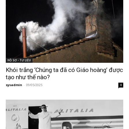
HỒ SƠ - TƯ LIỆU
Khói trắng ‘Chúng ta đã có Giáo hoàng’ được
tạo như thế nào?
sysadmin
-
09/05/2025
0