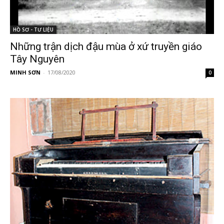
HỒ SƠ - TƯ LIỆU
Những trận dịch đậu mùa ở xứ truyền giáo
Tây Nguyên
MINH SƠN
-
17/08/2020
0