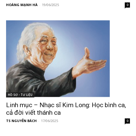
HOÀNG MẠNH HÀ
-
19/06/2025
0
HỒ SƠ - TƯ LIỆU
Linh mục – Nhạc sĩ Kim Long: Học bình ca,
cả đời viết thánh ca
TS NGUYỄN BÁCH
-
17/06/2025
0