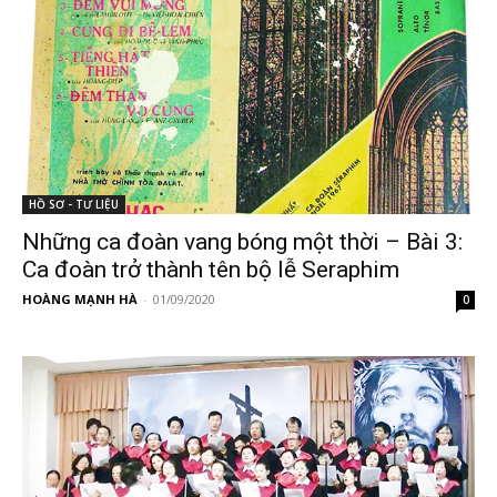
HỒ SƠ - TƯ LIỆU
Những ca đoàn vang bóng một thời – Bài 3:
Ca đoàn trở thành tên bộ lễ Seraphim
HOÀNG MẠNH HÀ
-
01/09/2020
0