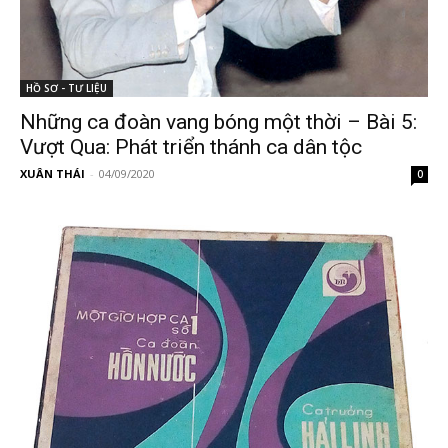
HỒ SƠ - TƯ LIỆU
Những ca đoàn vang bóng một thời – Bài 5:
Vượt Qua: Phát triển thánh ca dân tộc
XUÂN THÁI
-
04/09/2020
0