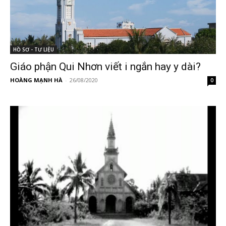
HỒ SƠ - TƯ LIỆU
Giáo phận Qui Nhơn viết i ngắn hay y dài?
HOÀNG MẠNH HÀ
-
26/08/2020
0