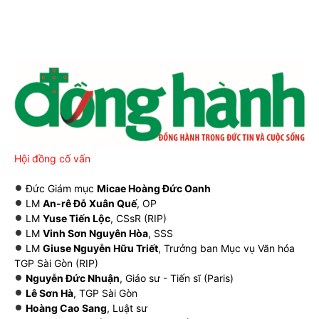
Hội đồng cố vấn
Đức Giám mục
Micae Hoàng Đức Oanh
LM
An-rê Đỗ Xuân Quế
, OP
LM
Yuse Tiến Lộc
, CSsR (RIP)
LM
Vinh Sơn Nguyên Hòa
, SSS
LM
Giuse Nguyễn Hữu Triết
, Trưởng ban Mục vụ Văn hóa
TGP Sài Gòn (RIP)
Nguyễn Đức Nhuận
, Giáo sư - Tiến sĩ (Paris)
Lê Sơn Hà
, TGP Sài Gòn
Hoàng Cao Sang
, Luật sư