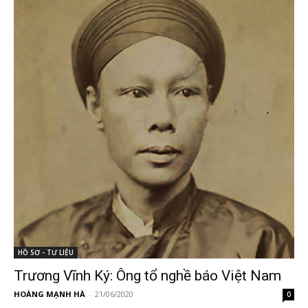
HỒ SƠ - TƯ LIỆU
Trương Vĩnh Ký: Ông tổ nghề báo Việt Nam
HOÀNG MẠNH HÀ
-
21/06/2020
0