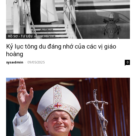
HỒ SƠ - TƯ LIỆU
Kỷ lục tông du đáng nhớ của các vị giáo
hoàng
sysadmin
-
09/05/2025
0