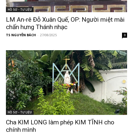
HỒ SƠ - TƯ LIỆU
LM An-rê Đỗ Xuân Quế, OP: Người miệt mài
chấn hưng Thánh nhạc
TS NGUYỄN BÁCH
-
27/08/2025
0
HỒ SƠ - TƯ LIỆU
Cha KIM LONG làm phép KIM TĨNH cho
chính mình