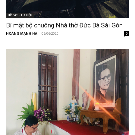
HỒ SƠ - TƯ LIỆU
Bí mật bộ chuông Nhà thờ Đức Bà Sài Gòn
HOÀNG MẠNH HÀ
-
05/06/2020
0