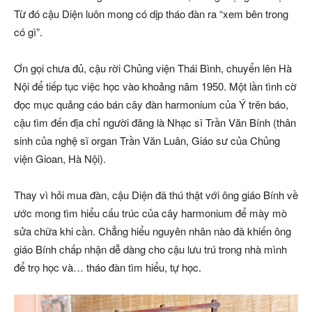
Từ đó cậu Diện luôn mong có dịp tháo đàn ra “xem bên trong
có gì”.
Ơn gọi chưa đủ, cậu rời Chủng viện Thái Bình, chuyển lên Hà
Nội để tiếp tục việc học vào khoảng năm 1950. Một lần tình cờ
đọc mục quảng cáo bán cây đàn harmonium của Ý trên báo,
cậu tìm đến địa chỉ người đăng là Nhạc sĩ Trần Văn Bính (thân
sinh của nghệ sĩ organ Trần Văn Luân, Giáo sư của Chủng
viện Gioan, Hà Nội).
Thay vì hỏi mua đàn, cậu Diện đã thú thật với ông giáo Bính về
ước mong tìm hiểu cấu trúc của cây harmonium để mày mò
sửa chữa khi cần. Chẳng hiểu nguyên nhân nào đã khiến ông
giáo Bính chấp nhận dễ dàng cho cậu lưu trú trong nhà mình
để trọ học và… tháo đàn tìm hiểu, tự học.