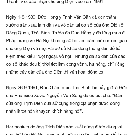
Thanh, viết xác nhận cho ông Diện vào năm 1991.
Ngày 1-8-1989, Đức Hồng y Trịnh Văn Căn đã đến thăm
xưởng sản xuất lam đàn và vỏ đàn tại cơ sở của ông Diện ở
Đông Quan, Thái Bình. Trước đó Đức Hồng y đã từng mua ở
Pháp mang về Hà Nội khoảng 50 bộ lam đàn harmonium giao
cho ông Diện và một vài cơ sở khác đóng thùng đàn để tiết
kiệm theo kiểu “ruột ngoại, vỏ nội”. Nhưng đa số đàn của các
cơ sở khác đều bị thời tiết làm cong vênh, hư hỏng, chỉ riêng
những cây đàn của ông Diện thì vẫn hoạt động tốt.
Ngày 26-9-1991, Đức Giám mục Thái Bình lúc bấy giờ là Đức
cha Phanxicô Xaviê Nguyễn Văn Sang đã có bút phê: “Đàn
của ông Trịnh Diện qua sử dụng trong địa phận được công
nhận là tốt nên khuyến khích hàng nội”.
Harmonium do ông Trịnh Diện sản xuất cũng được dùng tại
nhà thờ Lớn Hà Nội trong một thời gian dài. Linh mục Đỗ Tông,