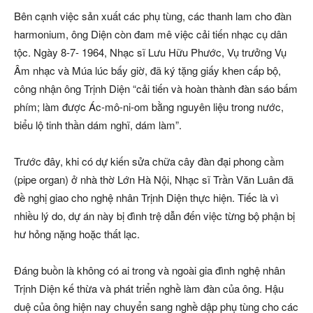
Bên cạnh việc sản xuất các phụ tùng, các thanh lam cho đàn
harmonium, ông Diện còn đam mê việc cải tiến nhạc cụ dân
tộc. Ngày 8-7- 1964, Nhạc sĩ Lưu Hữu Phước, Vụ trưởng Vụ
Âm nhạc và Múa lúc bấy giờ, đã ký tặng giấy khen cấp bộ,
công nhận ông Trịnh Diện “cải tiến và hoàn thành đàn sáo bấm
phím; làm được Ác-mô-ni-om bằng nguyên liệu trong nước,
biểu lộ tinh thần dám nghĩ, dám làm”.
Trước đây, khi có dự kiến sửa chữa cây đàn đại phong cầm
(pipe organ) ở nhà thờ Lớn Hà Nội, Nhạc sĩ Trần Văn Luân đã
đề nghị giao cho nghệ nhân Trịnh Diện thực hiện. Tiếc là vì
nhiều lý do, dự án này bị đình trệ dẫn đến việc từng bộ phận bị
hư hỏng nặng hoặc thất lạc.
Đáng buồn là không có ai trong và ngoài gia đình nghệ nhân
Trịnh Diện kế thừa và phát triển nghề làm đàn của ông. Hậu
duệ của ông hiện nay chuyển sang nghề dập phụ tùng cho các