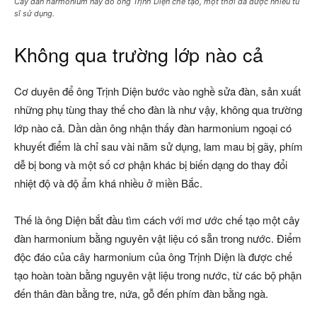
Cây đàn harmonium này do ông Trịnh Diện chế tạo, một thời đã được nhiều tu
sĩ sử dụng.
Không qua trường lớp nào cả
Cơ duyên để ông Trịnh Diện bước vào nghề sửa đàn, sản xuất
những phụ tùng thay thế cho đàn là như vậy, không qua trường
lớp nào cả. Dần dần ông nhận thấy đàn harmonium ngoại có
khuyết điểm là chỉ sau vài năm sử dụng, lam mau bị gãy, phím
dễ bị bong và một số cơ phận khác bị biến dạng do thay đổi
nhiệt độ và độ ẩm khá nhiều ở miền Bắc.
Thế là ông Diện bắt đầu tìm cách với mơ ước chế tạo một cây
đàn harmonium bằng nguyên vật liệu có sẵn trong nước. Điểm
độc đáo của cây harmonium của ông Trịnh Diện là được chế
tạo hoàn toàn bằng nguyên vật liệu trong nước, từ các bộ phận
đến thân đàn bằng tre, nứa, gỗ đến phím đàn bằng ngà.