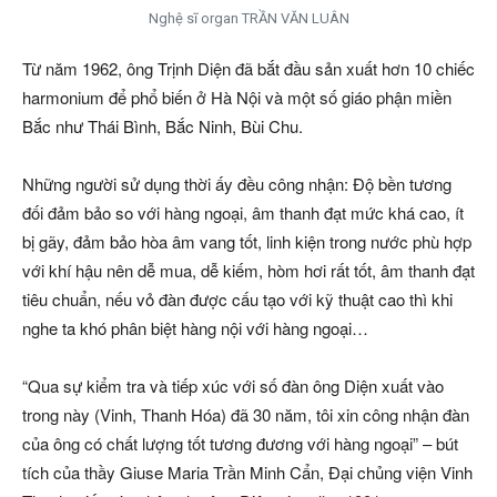
Nghệ sĩ organ TRẦN VĂN LUÂN
Từ năm 1962, ông Trịnh Diện đã bắt đầu sản xuất hơn 10 chiếc
harmonium để phổ biến ở Hà Nội và một số giáo phận miền
Bắc như Thái Bình, Bắc Ninh, Bùi Chu.
Những người sử dụng thời ấy đều công nhận: Độ bền tương
đối đảm bảo so với hàng ngoại, âm thanh đạt mức khá cao, ít
bị gãy, đảm bảo hòa âm vang tốt, linh kiện trong nước phù hợp
với khí hậu nên dễ mua, dễ kiếm, hòm hơi rất tốt, âm thanh đạt
tiêu chuẩn, nếu vỏ đàn được cấu tạo với kỹ thuật cao thì khi
nghe ta khó phân biệt hàng nội với hàng ngoại…
“Qua sự kiểm tra và tiếp xúc với số đàn ông Diện xuất vào
trong này (Vinh, Thanh Hóa) đã 30 năm, tôi xin công nhận đàn
của ông có chất lượng tốt tương đương với hàng ngoại” – bút
tích của thầy Giuse Maria Trần Minh Cẩn, Đại chủng viện Vinh