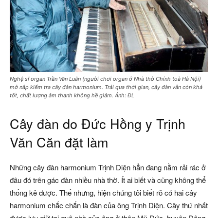
Nghệ sĩ organ Trần Văn Luân (người chơi organ ở Nhà thờ Chính toà Hà Nội)
mở nắp kiểm tra cây đàn harmonium. Trải qua thời gian, cây đàn vẫn còn khá
tốt, chất lượng âm thanh không hề giảm. Ảnh: ĐL
Cây đàn do Đức Hồng y Trịnh
Văn Căn đặt làm
Những cây đàn harmonium Trịnh Diện hẳn đang nằm rải rác ở
đâu đó trên gác đàn nhiều nhà thờ. Ít ai biết và cũng không thể
thống kê được. Thế nhưng, hiện chúng tôi biết rõ có hai cây
harmonium chắc chắn là đàn của ông Trịnh Diện. Cây thứ nhất
được lưu giữ tại quê nhà của ông ở thôn Mỹ Đức, huyện Đông