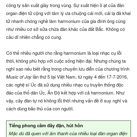
công ty sản xuất giày trong vùng. Sự xuất hiện ồ ạt của đàn
organ điện tử cộng với tâm lý ưa chuộng cái mới, cái lạ đã khai
tử nhanh chóng nghề làm harmonium của gia đình ông cũng
như nhiều cơ sở sửa chữa đàn khác của đất Bắc. Không có
cầu dĩ nhiên chẳng có cung.
Có thể nhiều người cho rằng harmonium là loại nhạc cụ lỗi
thời, không phù hợp với cuộc sống hiện đại. Nhưng chúng ta
nghĩ sao nếu biết rằng trong chuyến lưu diễn của chương trình
Music of Joy
lần thứ 5 tại Việt Nam, từ ngày 4 đến 17-7-2016,
các nghệ sĩ Úc đã sử dụng nhiều nhạc cụ truyền thống độc
đáo của thổ dân Úc, Ấn Độ kết hợp với cả harmonium. Như
vậy, cây đàn tự nó không lỗi thời nhưng vấn đề ở suy nghĩ và
cách dùng bảo thủ của con người.
Tiếng phong cầm đầy đặn, hút hồn
Mặc dù đã quen với âm thanh của nhiều loại đàn organ điện