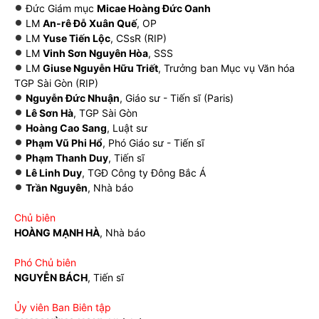
Đức Giám mục
Micae Hoàng Đức Oanh
LM
An-rê Đỗ Xuân Quế
, OP
LM
Yuse Tiến Lộc
, CSsR (RIP)
LM
Vinh Sơn Nguyên Hòa
, SSS
LM
Giuse Nguyễn Hữu Triết
, Trưởng ban Mục vụ Văn hóa
TGP Sài Gòn (RIP)
Nguyễn Đức Nhuận
, Giáo sư - Tiến sĩ (Paris)
Lê Sơn Hà
, TGP Sài Gòn
Hoàng Cao Sang
, Luật sư
Phạm Vũ Phi Hổ
, Phó Giáo sư - Tiến sĩ
Phạm Thanh Duy
, Tiến sĩ
Lê Linh Duy
, TGĐ Công ty Đông Bắc Á
Trần Nguyên
, Nhà báo
Chủ biên
HOÀNG MẠNH HÀ
, Nhà báo
Phó Chủ biên
NGUYỄN BÁCH
, Tiến sĩ
Ủy viên Ban Biên tập