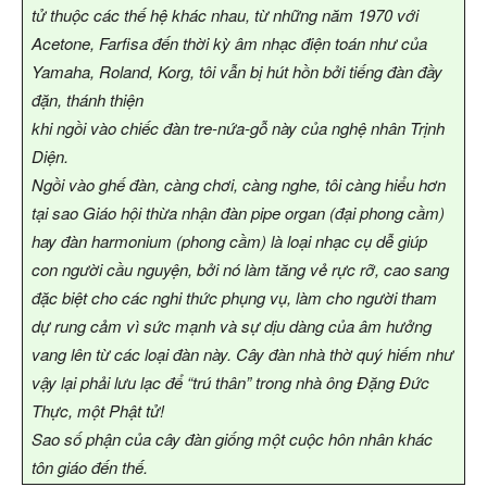
tử thuộc các thế hệ khác nhau, từ những năm 1970 với
Acetone, Farfisa đến thời kỳ âm nhạc điện toán như của
Yamaha, Roland, Korg, tôi vẫn bị hút hồn bởi tiếng đàn đầy
đặn, thánh thiện
khi ngồi vào chiếc đàn tre-nứa-gỗ này của nghệ nhân Trịnh
Diện.
Ngồi vào ghế đàn, càng chơi, càng nghe, tôi càng hiểu hơn
tại sao Giáo hội thừa nhận đàn pipe organ (đại phong cầm)
hay đàn harmonium (phong cầm) là loại nhạc cụ dễ giúp
con người cầu nguyện, bởi nó làm tăng vẻ rực rỡ, cao sang
đặc biệt cho các nghi thức phụng vụ, làm cho người tham
dự rung cảm vì sức mạnh và sự dịu dàng của âm hưởng
vang lên từ các loại đàn này. Cây đàn nhà thờ quý hiếm như
vậy lại phải lưu lạc để “trú thân” trong nhà ông Đặng Đức
Thực, một Phật tử!
Sao số phận của cây đàn giống một cuộc hôn nhân khác
tôn giáo đến thế.