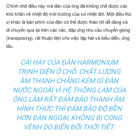
Chính nhờ điều này mà đàn của ông đã khống chế được các
khó khăn về nhiệt độ môi trường của xứ nhiệt đới. Một điều thú
vị khác là bàn phím của đàn có thể được tháo rời dễ dàng và
di chuyển qua lại trên các nấc, đáp ứng nhu cầu chuyển giọng
(transposing), rất thuận tiện cho việc tập hát và biểu diễn, ứng
tấu.
CÁI HAY CỦA ĐÀN HARMONIUM
TRỊNH DIỆN Ở CHỖ: CHẤT LƯỢNG
ÂM THANH CHẲNG KÉM GÌ ĐÀN
NƯỚC NGOÀI VÌ HỆ THỐNG LAM CỦA
ÔNG LÀM RẤT ĐẢM BẢO THANH ÂM.
HÌNH THỨC THÌ ĐẢM BẢO ĐỘ BỀN
HƠN ĐÀN NGOẠI, KHÔNG BỊ CONG
VÊNH DO BIẾN ĐỔI THỜI TIẾT.