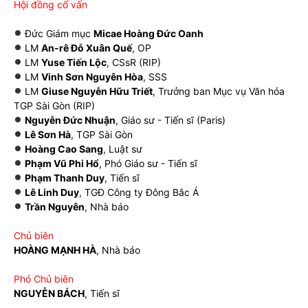
Hội đồng cố vấn
Đức Giám mục
Micae Hoàng Đức Oanh
LM
An-rê Đỗ Xuân Quế
, OP
LM
Yuse Tiến Lộc
, CSsR (RIP)
LM
Vinh Sơn Nguyên Hòa
, SSS
LM
Giuse Nguyễn Hữu Triết
, Trưởng ban Mục vụ Văn hóa
TGP Sài Gòn (RIP)
Nguyễn Đức Nhuận
, Giáo sư - Tiến sĩ (Paris)
Lê Sơn Hà
, TGP Sài Gòn
Hoàng Cao Sang
, Luật sư
Phạm Vũ Phi Hổ
, Phó Giáo sư - Tiến sĩ
Phạm Thanh Duy
, Tiến sĩ
Lê Linh Duy
, TGĐ Công ty Đông Bắc Á
Trần Nguyên
, Nhà báo
Chủ biên
HOÀNG MẠNH HÀ
, Nhà báo
Phó Chủ biên
NGUYỄN BÁCH
, Tiến sĩ