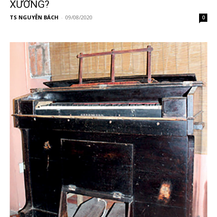
XƯỚNG?
TS NGUYỄN BÁCH
-
09/08/2020
0