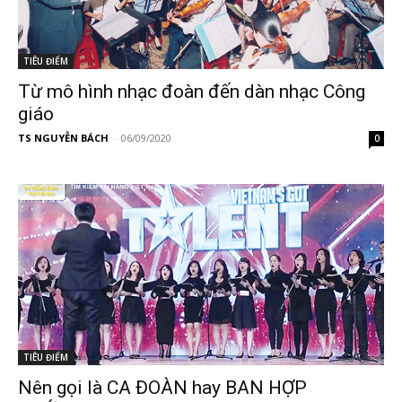
TIÊU ĐIỂM
Từ mô hình nhạc đoàn đến dàn nhạc Công
giáo
TS NGUYỄN BÁCH
-
06/09/2020
0
TIÊU ĐIỂM
Nên gọi là CA ĐOÀN hay BAN HỢP