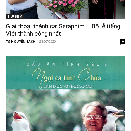
TIÊU ĐIỂM
Giai thoại thánh ca: Seraphim – Bộ lễ tiếng
Việt thành công nhất
TS NGUYỄN BÁCH
-
26/07/2020
0