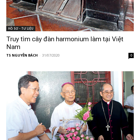
HỒ SƠ - TƯ LIỆU
Truy tìm cây đàn harmonium làm tại Việt
Nam
TS NGUYỄN BÁCH
-
31/07/2020
0