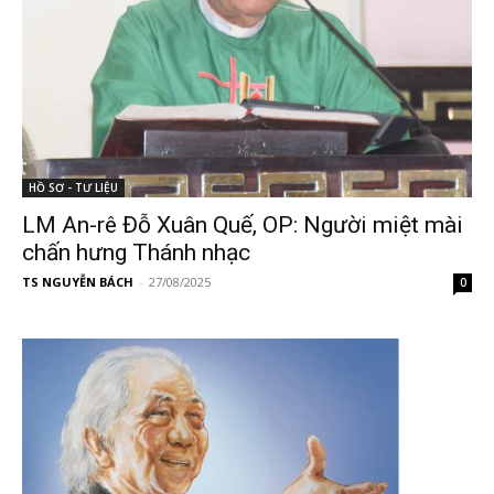
HỒ SƠ - TƯ LIỆU
LM An-rê Đỗ Xuân Quế, OP: Người miệt mài
chấn hưng Thánh nhạc
TS NGUYỄN BÁCH
-
27/08/2025
0