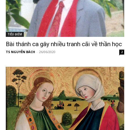
TIÊU ĐIỂM
Bài thánh ca gây nhiều tranh cãi về thần học
TS NGUYỄN BÁCH
-
26/06/2020
2