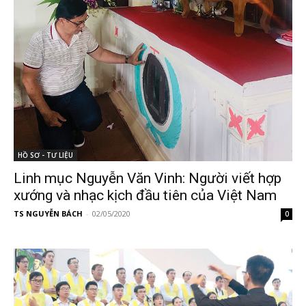
HỒ SƠ - TƯ LIỆU
Linh mục Nguyễn Văn Vinh: Người viết hợp
xướng và nhạc kịch đầu tiên của Việt Nam
TS NGUYỄN BÁCH
-
02/05/2020
0