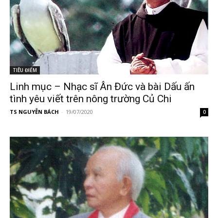
TIÊU ĐIỂM
Linh mục – Nhạc sĩ Ân Đức và bài Dấu ấn
tình yêu viết trên nông trường Củ Chi
TS NGUYỄN BÁCH
-
19/07/2020
0