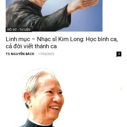
HỒ SƠ - TƯ LIỆU
Linh mục – Nhạc sĩ Kim Long: Học bình ca,
cả đời viết thánh ca
TS NGUYỄN BÁCH
-
17/06/2025
0