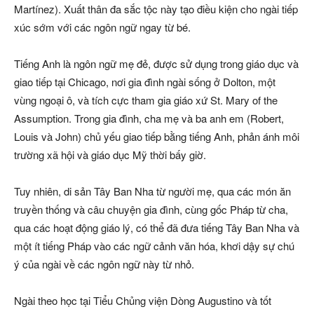
Martínez). Xuất thân đa sắc tộc này tạo điều kiện cho ngài tiếp
xúc sớm với các ngôn ngữ ngay từ bé.
Tiếng Anh là ngôn ngữ mẹ đẻ, được sử dụng trong giáo dục và
giao tiếp tại Chicago, nơi gia đình ngài sống ở Dolton, một
vùng ngoại ô, và tích cực tham gia giáo xứ St. Mary of the
Assumption. Trong gia đình, cha mẹ và ba anh em (Robert,
Louis và John) chủ yếu giao tiếp bằng tiếng Anh, phản ánh môi
trường xã hội và giáo dục Mỹ thời bấy giờ.
Tuy nhiên, di sản Tây Ban Nha từ người mẹ, qua các món ăn
truyền thống và câu chuyện gia đình, cùng gốc Pháp từ cha,
qua các hoạt động giáo lý, có thể đã đưa tiếng Tây Ban Nha và
một ít tiếng Pháp vào các ngữ cảnh văn hóa, khơi dậy sự chú
ý của ngài về các ngôn ngữ này từ nhỏ.
Ngài theo học tại Tiểu Chủng viện Dòng Augustino và tốt