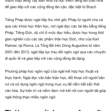
thành thạo tiếng Tây Ban Nha và học thêm tiếng Bồ Đào Nha
để giao tiếp với các cộng đồng lân cận, đặc biệt từ Brazil.
Tiếng Pháp được ngài tiếp thu nhờ gốc Pháp từ người cha và
qua các khóa học thần học, nơi ngài đọc các tài liệu bằng tiếng
Pháp. Tiếng Đức, dù chỉ ở mức đọc hiểu, được học trong thời
gian nghiên cứu các tác phẩm thần học Đức, như của Karl
Rahner, tại Roma. Là Tổng Bề trên Dòng Augustino từ năm
2001 đến 2013, ngài tiếp tục trau dồi ngôn ngữ qua các chuyến
đi quốc tế và giao tiếp với các cộng đồng đa dạng.
Phương pháp học ngôn ngữ của ngài kết hợp học thuật và
thực hành. Ngài đọc văn bản thần học, đối thoại với người bản
xứ và sử dụng ngôn ngữ trong mục vụ để nắm bắt sắc thái
văn hóa. Sự kiên trì và niềm đam mê kết nối con người đã giúp
ngài thông thạo nhiều ngôn ngữ.