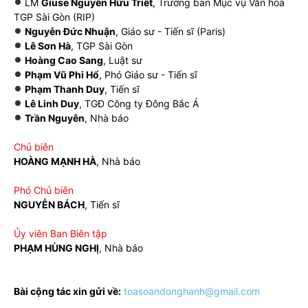
LM
Giuse Nguyễn Hữu Triết
, Trưởng ban Mục vụ Văn hóa
TGP Sài Gòn (RIP)
Nguyễn Đức Nhuận
, Giáo sư - Tiến sĩ (Paris)
Lê Sơn Hà
, TGP Sài Gòn
Hoàng Cao Sang
, Luật sư
Phạm Vũ Phi Hổ
, Phó Giáo sư - Tiến sĩ
Phạm Thanh Duy
, Tiến sĩ
Lê Linh Duy
, TGĐ Công ty Đông Bắc Á
Trần Nguyên
, Nhà báo
Chủ biên
HOÀNG MẠNH HÀ
, Nhà báo
Phó Chủ biên
NGUYỄN BÁCH
, Tiến sĩ
Ủy viên Ban Biên tập
PHẠM HÙNG NGHỊ
, Nhà báo
Bài cộng tác xin gửi về:
toasoandonghanh@gmail.com