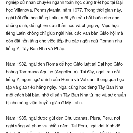
nghiệp cử nhân chuyên ngành toán học cùng triết học tại Đại
học Villanova, Pennsylvania, năm 1977. Trong thời gian này,
ngài bắt đầu học tiếng Latin, một yêu cầu bắt buộc cho các
chủng sinh, để nghiên cứu thần học và phụng vụ. Việc học
tiếng Latin không chỉ giúp ngài hiểu các văn bản Giáo hội mà
còn đặt nền tảng cho việc tiếp thu các ngôn ngữ Roman như
tiếng Ý, Tây Ban Nha và Pháp.
Năm 1982, ngài đến Roma để học Giáo luật tại Đại học Giáo
hoàng Tommaso Aquino (Angelicum). Tại đây, ngài trau dồi
tiếng Ý, ngôn ngữ chính của Roma và Vatican, thông qua học
tập và giao tiếp hằng ngày. Ngài cũng học tiếng Tây Ban Nha
một cách bài bản, nhờ di sản Tây Ban Nha từ mẹ và sự chuẩn
bị cho công việc truyền giáo ở Mỹ Latin.
Năm 1985, ngài được gửi đến Chulucanas, Piura, Peru, nơi
ngài sống và phục vụ nhiều năm. Tại Peru, ngài đạt trình độ