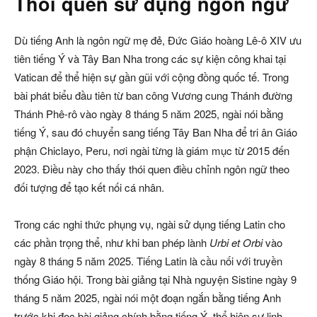
Thói quen sử dụng ngôn ngữ
Dù tiếng Anh là ngôn ngữ mẹ đẻ, Đức Giáo hoàng Lê-ô XIV ưu
tiên tiếng Ý và Tây Ban Nha trong các sự kiện công khai tại
Vatican để thể hiện sự gần gũi với cộng đồng quốc tế. Trong
bài phát biểu đầu tiên từ ban công Vương cung Thánh đường
Thánh Phê-rô vào ngày 8 tháng 5 năm 2025, ngài nói bằng
tiếng Ý, sau đó chuyển sang tiếng Tây Ban Nha để tri ân Giáo
phận Chiclayo, Peru, nơi ngài từng là giám mục từ 2015 đến
2023. Điều này cho thấy thói quen điều chỉnh ngôn ngữ theo
đối tượng để tạo kết nối cá nhân.
Trong các nghi thức phụng vụ, ngài sử dụng tiếng Latin cho
các phần trọng thể, như khi ban phép lành
Urbi et Orbi
vào
ngày 8 tháng 5 năm 2025. Tiếng Latin là cầu nối với truyền
thống Giáo hội. Trong bài giảng tại Nhà nguyện Sistine ngày 9
tháng 5 năm 2025, ngài nói một đoạn ngắn bằng tiếng Anh
trước khi đọc bài giảng chính bằng tiếng Ý, thể hiện sự linh