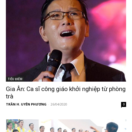
TIÊU ĐIỂM
Gia Ân: Ca sĩ công giáo khởi nghiệp từ phòng
trà
TRẦN H. UYÊN PHƯƠNG
-
26/04/2020
0