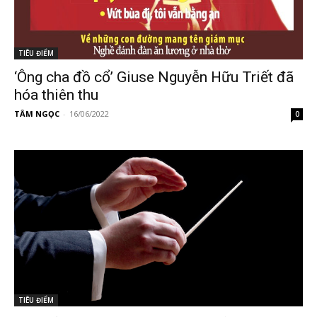
TIÊU ĐIỂM
‘Ông cha đồ cổ’ Giuse Nguyễn Hữu Triết đã
hóa thiên thu
TÂM NGỌC
-
16/06/2022
0
TIÊU ĐIỂM