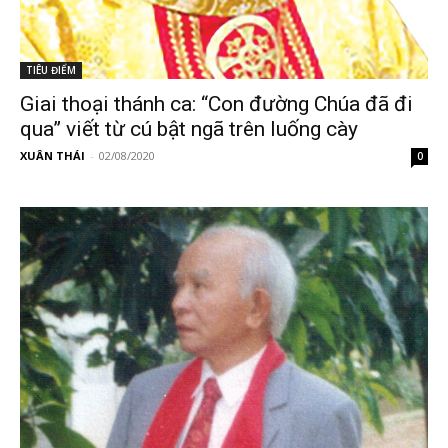
TIÊU ĐIỂM
Giai thoại thánh ca: “Con đường Chúa đã đi
qua” viết từ cú bật ngã trên luống cày
XUÂN THÁI
-
02/08/2020
0