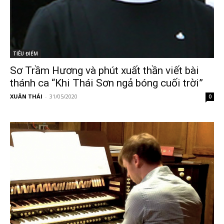
TIÊU ĐIỂM
Sơ Trầm Hương và phút xuất thần viết bài
thánh ca “Khi Thái Sơn ngả bóng cuối trời”
XUÂN THÁI
-
31/05/2020
0