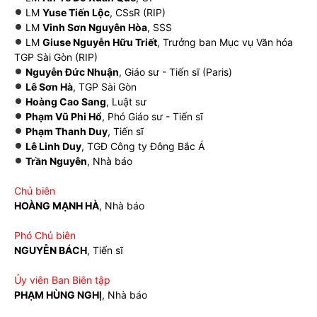
LM
Yuse Tiến Lộc
, CSsR (RIP)
LM
Vinh Sơn Nguyên Hòa
, SSS
LM
Giuse Nguyễn Hữu Triết
, Trưởng ban Mục vụ Văn hóa
TGP Sài Gòn (RIP)
Nguyễn Đức Nhuận
, Giáo sư - Tiến sĩ (Paris)
Lê Sơn Hà
, TGP Sài Gòn
Hoàng Cao Sang
, Luật sư
Phạm Vũ Phi Hổ
, Phó Giáo sư - Tiến sĩ
Phạm Thanh Duy
, Tiến sĩ
Lê Linh Duy
, TGĐ Công ty Đông Bắc Á
Trần Nguyên
, Nhà báo
Chủ biên
HOÀNG MẠNH HÀ
, Nhà báo
Phó Chủ biên
NGUYỄN BÁCH
, Tiến sĩ
Ủy viên Ban Biên tập
PHẠM HÙNG NGHỊ
, Nhà báo