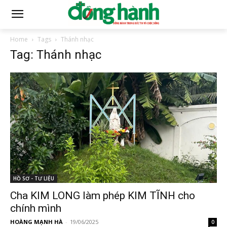
Home
Tags
Thánh nhạc
Tag: Thánh nhạc
HỒ SƠ - TƯ LIỆU
Cha KIM LONG làm phép KIM TĨNH cho
chính mình
HOÀNG MẠNH HÀ
-
19/06/2025
0