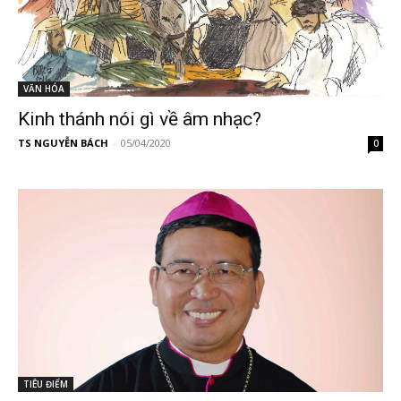
VĂN HÓA
Kinh thánh nói gì về âm nhạc?
TS NGUYỄN BÁCH
-
05/04/2020
0
TIÊU ĐIỂM