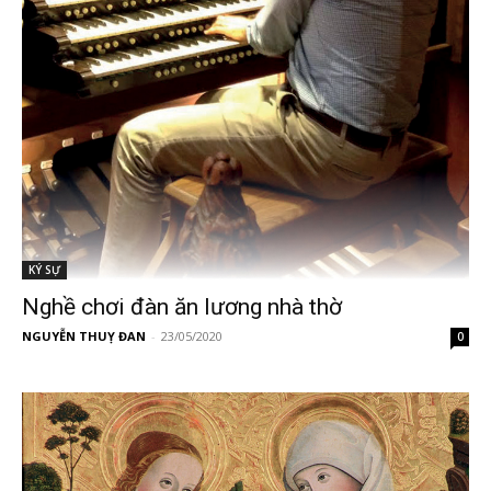
KÝ SỰ
Nghề chơi đàn ăn lương nhà thờ
NGUYỄN THUỴ ĐAN
-
23/05/2020
0