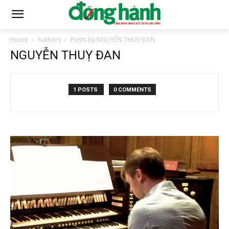
Home
Authors
Posts by NGUYỄN THUỴ ĐAN
NGUYỄN THUỴ ĐAN
1 POSTS
0 COMMENTS