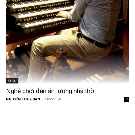
KÝ SỰ
Nghề chơi đàn ăn lương nhà thờ
NGUYỄN THUỴ ĐAN
-
23/05/2020
0