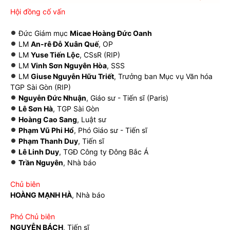
Hội đồng cố vấn
Đức Giám mục
Micae Hoàng Đức Oanh
LM
An-rê Đỗ Xuân Quế
, OP
LM
Yuse Tiến Lộc
, CSsR (RIP)
LM
Vinh Sơn Nguyên Hòa
, SSS
LM
Giuse Nguyễn Hữu Triết
, Trưởng ban Mục vụ Văn hóa
TGP Sài Gòn (RIP)
Nguyễn Đức Nhuận
, Giáo sư - Tiến sĩ (Paris)
Lê Sơn Hà
, TGP Sài Gòn
Hoàng Cao Sang
, Luật sư
Phạm Vũ Phi Hổ
, Phó Giáo sư - Tiến sĩ
Phạm Thanh Duy
, Tiến sĩ
Lê Linh Duy
, TGĐ Công ty Đông Bắc Á
Trần Nguyên
, Nhà báo
Chủ biên
HOÀNG MẠNH HÀ
, Nhà báo
Phó Chủ biên
NGUYỄN BÁCH
, Tiến sĩ