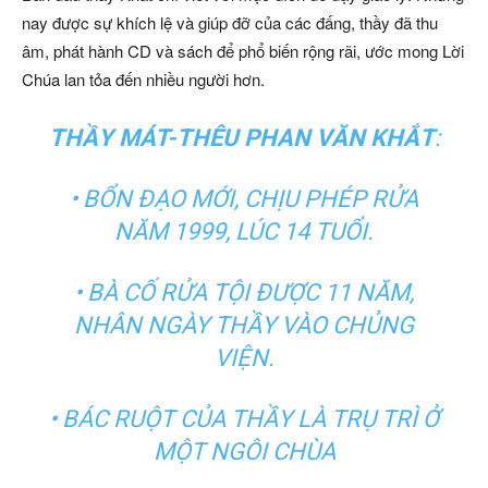
nay được sự khích lệ và giúp đỡ của các đấng, thầy đã thu
âm, phát hành CD và sách để phổ biến rộng rãi, ước mong Lời
Chúa lan tỏa đến nhiều người hơn.
THẦY MÁT-THÊU PHAN VĂN KHẮT
:
•
BỔN ĐẠO MỚI, CHỊU PHÉP RỬA
NĂM 1999, LÚC 14 TUỔI.
•
BÀ CỐ RỬA TỘI ĐƯỢC 11 NĂM,
NHÂN NGÀY THẦY VÀO CHỦNG
VIỆN.
•
BÁC RUỘT CỦA THẦY LÀ TRỤ TRÌ Ở
MỘT NGÔI CHÙA