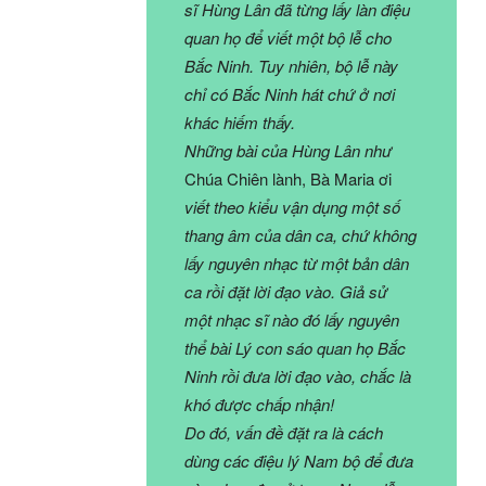
sĩ Hùng Lân đã từng lấy làn điệu
quan họ để viết một bộ lễ cho
Bắc Ninh. Tuy nhiên, bộ lễ này
chỉ có Bắc Ninh hát chứ ở nơi
khác hiếm thấy.
Những bài của Hùng Lân như
Chúa Chiên lành, Bà Maria ơi
viết theo kiểu vận dụng một số
thang âm của dân ca, chứ không
lấy nguyên nhạc từ một bản dân
ca rồi đặt lời đạo vào. Giả sử
một nhạc sĩ nào đó lấy nguyên
thể bài Lý con sáo quan họ Bắc
Ninh rồi đưa lời đạo vào, chắc là
khó được chấp nhận!
Do đó, vấn đề đặt ra là cách
dùng các điệu lý Nam bộ để đưa