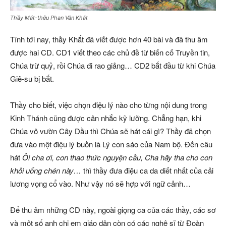
Thầy Mát-thêu Phan Văn Khắt
Tính tới nay, thầy Khắt đã viết được hơn 40 bài và đã thu âm
được hai CD. CD1 viết theo các chủ đề từ biến cố Truyền tin,
Chúa trừ quỷ, rồi Chúa đi rao giảng… CD2 bắt đầu từ khi Chúa
Giê-su bị bắt.
Thầy cho biết, việc chọn điệu lý nào cho từng nội dung trong
Kinh Thánh cũng được cân nhắc kỹ lưỡng. Chẳng hạn, khi
Chúa vô vườn Cây Dầu thì Chúa sẽ hát cái gì? Thầy đã chọn
đưa vào một điệu lý buồn là Lý con sáo của Nam bộ. Đến câu
hát
Ôi cha ơi, con thao thức nguyện cầu, Cha hãy tha cho con
khỏi uống chén này…
thì thầy đưa điệu ca da diết nhất của cải
lương vọng cổ vào. Như vậy nó sẽ hợp với ngữ cảnh…
Để thu âm những CD này, ngoài giọng ca của các thầy, các sơ
và một số anh chị em giáo dân còn có các nghệ sĩ từ Đoàn