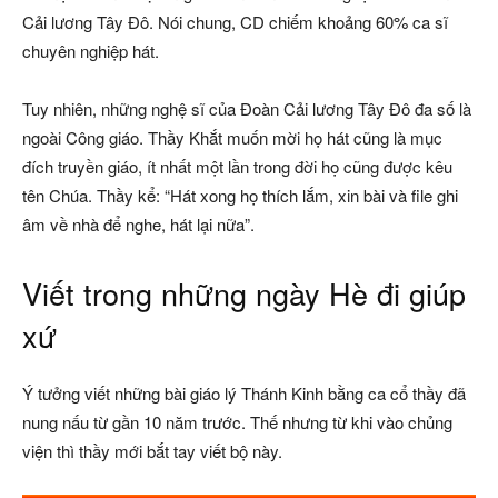
Cải lương Tây Đô. Nói chung, CD chiếm khoảng 60% ca sĩ
chuyên nghiệp hát.
Tuy nhiên, những nghệ sĩ của Đoàn Cải lương Tây Đô đa số là
ngoài Công giáo. Thầy Khắt muốn mời họ hát cũng là mục
đích truyền giáo, ít nhất một lần trong đời họ cũng được kêu
tên Chúa. Thầy kể: “Hát xong họ thích lắm, xin bài và file ghi
âm về nhà để nghe, hát lại nữa”.
Viết trong những ngày Hè đi giúp
xứ
Ý tưởng viết những bài giáo lý Thánh Kinh bằng ca cổ thầy đã
nung nấu từ gần 10 năm trước. Thế nhưng từ khi vào chủng
viện thì thầy mới bắt tay viết bộ này.