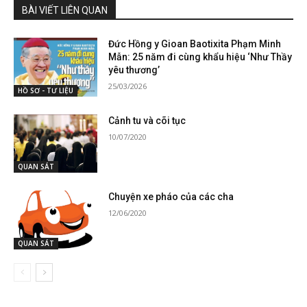
BÀI VIẾT LIÊN QUAN
Đức Hồng y Gioan Baotixita Phạm Minh
Mẫn: 25 năm đi cùng khẩu hiệu ‘Như Thầy
yêu thương’
25/03/2026
HỒ SƠ - TƯ LIỆU
Cảnh tu và cõi tục
10/07/2020
QUAN SÁT
Chuyện xe pháo của các cha
12/06/2020
QUAN SÁT