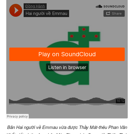
Bản Hai người về Emmau vừa được Thầy Mát-thêu Phan Văn