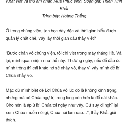
Khắt viết và thu âm nhân Mùa Phục sinh. Soạn giả: Thiên Tình
Khắt
Trình bày: Hoàng Thắng
Ở trong chủng viện, lịch học dày đặc và thời gian biểu được
quản lý chặt chẽ, vậy lấy thời gian đâu thầy viết?
“Bước chân vô chủng viện, tôi chỉ viết trong mấy tháng Hè. Vả
lại, mình quan niệm như thế này: Thường ngày, nếu để đầu óc
mình trống thì cái khác nó sẽ nhảy vô, thay vì vậy mình để lời
Chúa nhảy vô.
Mặc dù mình biết để Lời Chúa vô lúc đó là không kính trọng,
nhưng mà có Chúa ngự trị trong lòng còn hơn là để cái khác.
Cho nên là ấp ủ lời Chúa tối ngày như vậy. Cứ suy đi nghĩ lại
xem Chúa muốn nói gì, Chúa nói làm sao…”, thầy Khắt giải
thích.