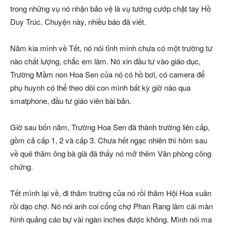
trong những vụ nó nhận bảo vệ là vụ tướng cướp chặt tay Hồ
Duy Trúc. Chuyện này, nhiều báo đã viết.
Năm kia mình về Tết, nó nói tỉnh mình chưa có một trường tư
nào chất lượng, chắc em làm. Nó xin đầu tư vào giáo dục,
Trường Mầm non Hoa Sen của nó có hồ bơi, có camera để
phụ huynh có thể theo dõi con mình bất kỳ giờ nào qua
smatphone, đầu tư giáo viên bài bản.
Giờ sau bốn năm, Trường Hoa Sen đã thành trường liên cấp,
gồm cả cấp 1, 2 và cấp 3. Chưa hết ngạc nhiên thì hôm sau
về quê thăm ông bà già đã thấy nó mở thêm Văn phòng công
chứng.
Tết mình lại về, đi thăm trường của nó rồi thăm Hội Hoa xuân
rồi dạo chợ. Nó nói anh coi cổng chợ Phan Rang làm cái màn
hình quảng cáo bự vài ngàn inches được không. Mình nói ma