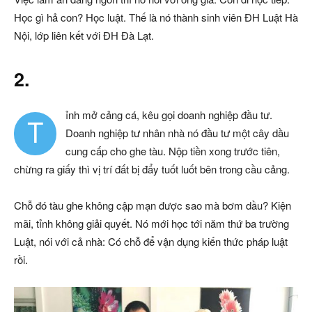
Học gì hả con? Học luật. Thế là nó thành sinh viên ĐH Luật Hà
Nội, lớp liên kết với ĐH Đà Lạt.
2.
ỉnh mở cảng cá, kêu gọi doanh nghiệp đầu tư.
T
Doanh nghiệp tư nhân nhà nó đầu tư một cây dầu
cung cấp cho ghe tàu. Nộp tiền xong trước tiên,
chừng ra giấy thì vị trí đất bị đẩy tuốt luốt bên trong cầu cảng.
Chỗ đó tàu ghe không cập mạn được sao mà bơm dầu? Kiện
mãi, tỉnh không giải quyết. Nó mới học tới năm thứ ba trường
Luật, nói với cả nhà: Có chỗ để vận dụng kiến thức pháp luật
rồi.