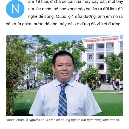
ăm 19 tuổi, ở nhà có cái nhà máy xay xát, một bầy
N
em lóc nhóc, nó học xong cấp ba lăn ra đời làm đủ
nghề để sống. Quốc lộ 1 sửa đường, anh em nó ra
bán mía ghim, nước đá cho mấy cái xe dừng đỗ vì kẹt đường.
Doanh nhân Lê Nguyễn Lê Vi luôn có những ngã rẽ bất ngờ trong kinh doanh.