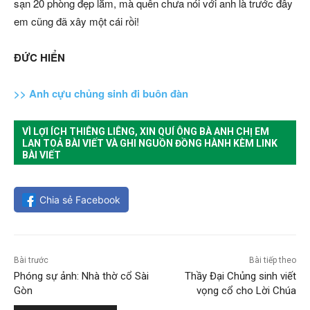
sạn 20 phòng đẹp lắm, mà quên chưa nói với anh là trước đây
em cũng đã xây một cái rồi!
ĐỨC HIỂN
>> Anh cựu chủng sinh đi buôn đàn
VÌ LỢI ÍCH THIÊNG LIÊNG, XIN QUÍ ÔNG BÀ ANH CHỊ EM
LAN TOẢ BÀI VIẾT VÀ GHI NGUỒN ĐỒNG HÀNH KÈM LINK
BÀI VIẾT
Chia sẻ Facebook
Bài trước
Bài tiếp theo
Phóng sự ảnh: Nhà thờ cổ Sài
Thầy Đại Chủng sinh viết
Gòn
vọng cổ cho Lời Chúa