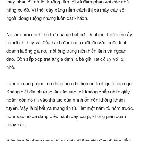
thay nhau đi mở thị trường, tìm tới và đàm phán với các chủ
hãng xe đò. Vì thế, cây xăng nằm cách thị xã mấy cây số,
ngoài đồng ruộng nhưng luôn đắt khách.
Nó làm mọi cách, hỗ trợ nhà xe hết cỡ. Dĩ nhiên, thời điểm ấy,
người chỉ huy và điều hành đám con mới lớn vào cuộc kinh
doanh là ông già nó, một ông trung niên hiền lành và ngoan
đạo. Còn sắp xếp trật tự gia đình là bà già, rất có uy với tụi
nhỏ.
Làm ăn đang ngon, nó đang học đại học có lệnh gọi nhập ngũ.
Không biết địa phương làm ăn sao, xã không chấp nhận giấy
hoãn, còn nó tin vào thủ tục của mình ổn nên không khám
tuyển. Vậy là bị bắt và mang án tù. Hết một năm tù hôm trước,
hôm sau nó đã đứng điều hành cây xăng, không gián đoạn
ngày nào.
Việc làm ăn đang ngon thì nó nói với ông già: Con đi học tiếp.