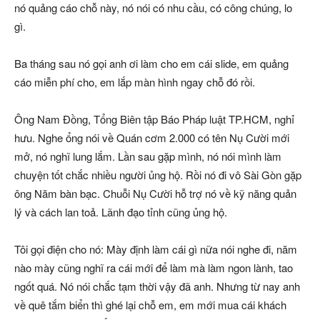
nó quảng cáo chỗ này, nó nói có nhu cầu, có công chúng, lo
gì.
Ba tháng sau nó gọi anh ơi làm cho em cái slide, em quảng
cáo miễn phí cho, em lắp màn hình ngay chỗ đó rồi.
Ông Nam Đồng, Tổng Biên tập Báo Pháp luật TP.HCM, nghỉ
hưu. Nghe ổng nói về Quán cơm 2.000 có tên Nụ Cười mới
mở, nó nghĩ lung lắm. Lần sau gặp mình, nó nói mình làm
chuyện tốt chắc nhiều người ủng hộ. Rồi nó đi vô Sài Gòn gặp
ông Năm bàn bạc. Chuỗi Nụ Cười hỗ trợ nó về kỹ năng quản
lý và cách lan toả. Lãnh đạo tỉnh cũng ủng hộ.
Tôi gọi điện cho nó: Mày định làm cái gì nữa nói nghe đi, năm
nào mày cũng nghĩ ra cái mới để làm mà làm ngon lành, tao
ngốt quá. Nó nói chắc tạm thời vậy đã anh. Nhưng từ nay anh
về quê tắm biển thì ghé lại chỗ em, em mới mua cái khách