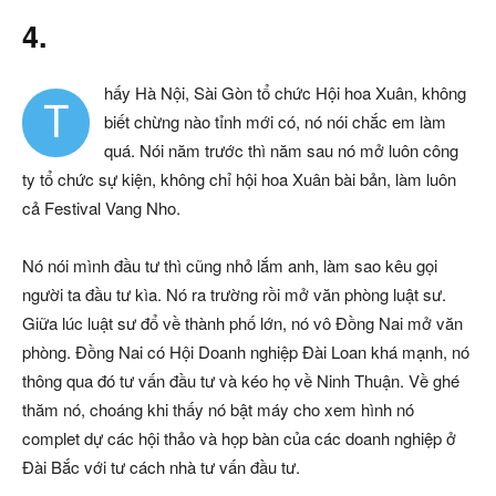
4.
hấy Hà Nội, Sài Gòn tổ chức Hội hoa Xuân, không
T
biết chừng nào tỉnh mới có, nó nói chắc em làm
quá. Nói năm trước thì năm sau nó mở luôn công
ty tổ chức sự kiện, không chỉ hội hoa Xuân bài bản, làm luôn
cả Festival Vang Nho.
Nó nói mình đầu tư thì cũng nhỏ lắm anh, làm sao kêu gọi
người ta đầu tư kìa. Nó ra trường rồi mở văn phòng luật sư.
Giữa lúc luật sư đổ về thành phố lớn, nó vô Đồng Nai mở văn
phòng. Đồng Nai có Hội Doanh nghiệp Đài Loan khá mạnh, nó
thông qua đó tư vấn đầu tư và kéo họ về Ninh Thuận. Về ghé
thăm nó, choáng khi thấy nó bật máy cho xem hình nó
complet dự các hội thảo và họp bàn của các doanh nghiệp ở
Đài Bắc với tư cách nhà tư vấn đầu tư.