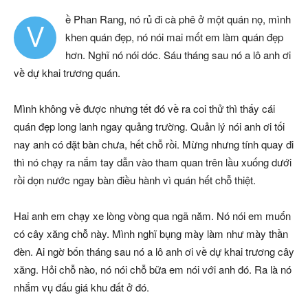
ề Phan Rang, nó rủ đi cà phê ở một quán nọ, mình
V
khen quán đẹp, nó nói mai mốt em làm quán đẹp
hơn. Nghĩ nó nói dóc. Sáu tháng sau nó a lô anh ơi
về dự khai trương quán.
Mình không về được nhưng tết đó về ra coi thử thì thấy cái
quán đẹp long lanh ngay quảng trường. Quản lý nói anh ơi tối
nay anh có đặt bàn chưa, hết chỗ rồi. Mừng nhưng tính quay đi
thì nó chạy ra nắm tay dẫn vào tham quan trên lầu xuống dưới
rồi dọn nước ngay bàn điều hành vì quán hết chỗ thiệt.
Hai anh em chạy xe lòng vòng qua ngã năm. Nó nói em muốn
có cây xăng chỗ này. Mình nghĩ bụng mày làm như mày thần
đèn. Ai ngờ bốn tháng sau nó a lô anh ơi về dự khai trương cây
xăng. Hỏi chỗ nào, nó nói chỗ bữa em nói với anh đó. Ra là nó
nhắm vụ đấu giá khu đất ở đó.