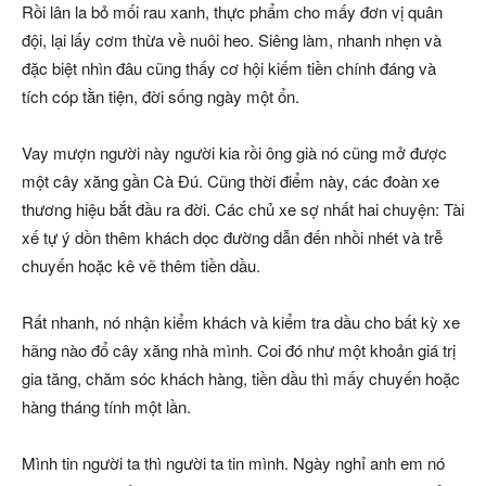
Rồi lân la bỏ mối rau xanh, thực phẩm cho mấy đơn vị quân
đội, lại lấy cơm thừa về nuôi heo. Siêng làm, nhanh nhẹn và
đặc biệt nhìn đâu cũng thấy cơ hội kiếm tiền chính đáng và
tích cóp tằn tiện, đời sống ngày một ổn.
Vay mượn người này người kia rồi ông già nó cũng mở được
một cây xăng gần Cà Đú. Cũng thời điểm này, các đoàn xe
thương hiệu bắt đầu ra đời. Các chủ xe sợ nhất hai chuyện: Tài
xế tự ý dồn thêm khách dọc đường dẫn đến nhồi nhét và trễ
chuyến hoặc kê vẽ thêm tiền dầu.
Rất nhanh, nó nhận kiểm khách và kiểm tra dầu cho bất kỳ xe
hãng nào đổ cây xăng nhà mình. Coi đó như một khoản giá trị
gia tăng, chăm sóc khách hàng, tiền dầu thì mấy chuyến hoặc
hàng tháng tính một lần.
Mình tin người ta thì người ta tin mình. Ngày nghỉ anh em nó