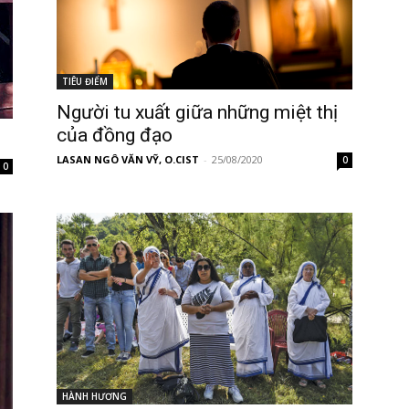
TIÊU ĐIỂM
Người tu xuất giữa những miệt thị
của đồng đạo
LASAN NGÔ VĂN VỸ, O.CIST
-
25/08/2020
0
0
HÀNH HƯƠNG