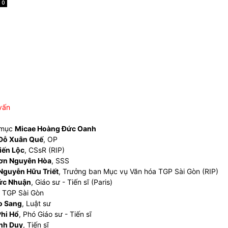
0
vấn
 mục
Micae Hoàng Đức Oanh
Đỗ Xuân Quế
, OP
iến Lộc
, CSsR (RIP)
ơn Nguyên Hòa
, SSS
Nguyễn Hữu Triết
, Trưởng ban Mục vụ Văn hóa TGP Sài Gòn (RIP)
ức Nhuận
, Giáo sư - Tiến sĩ (Paris)
, TGP Sài Gòn
o Sang
, Luật sư
hi Hổ
, Phó Giáo sư - Tiến sĩ
nh Duy
, Tiến sĩ