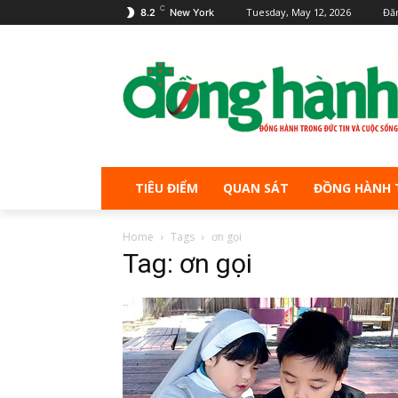
C
Tuesday, May 12, 2026
Đă
8.2
New York
TIÊU ĐIỂM
QUAN SÁT
ĐỒNG HÀNH 
Home
Tags
ơn gọi
Tag: ơn gọi