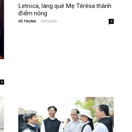
Letnica, làng quê Mẹ Têrêsa thành
điểm nóng
VŨ TRUNG
-
13/05/2020
0
0