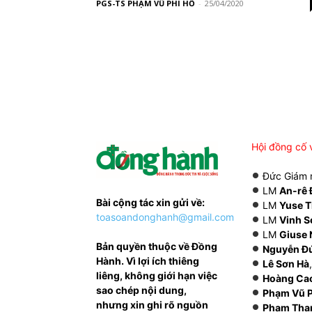
PGS-TS PHẠM VŨ PHI HỔ
-
25/04/2020
Hội đồng cố 
Đức Giám
LM
An-rê 
Bài cộng tác xin gửi về:
LM
Yuse T
toasoandonghanh@gmail.com
LM
Vinh S
LM
Giuse 
Bản quyền thuộc về Đồng
Nguyễn Đ
Hành. Vì lợi ích thiêng
Lê Sơn Hà
liêng, không giới hạn việc
Hoàng Ca
sao chép nội dung,
Phạm Vũ P
nhưng xin ghi rõ nguồn
Phạm Tha