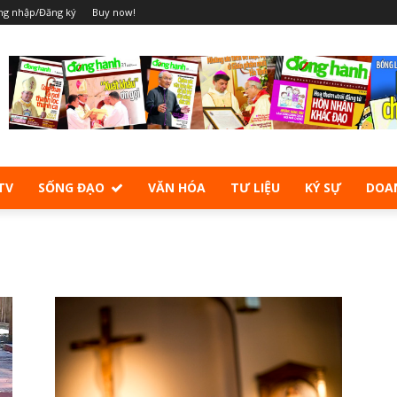
ng nhập/Đăng ký
Buy now!
TV
SỐNG ĐẠO
VĂN HÓA
TƯ LIỆU
KÝ SỰ
DOA