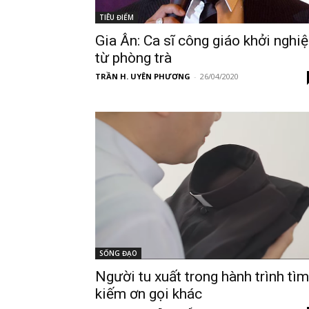
TIÊU ĐIỂM
Gia Ân: Ca sĩ công giáo khởi nghi
từ phòng trà
TRẦN H. UYÊN PHƯƠNG
-
26/04/2020
SỐNG ĐẠO
Người tu xuất trong hành trình tìm
kiếm ơn gọi khác