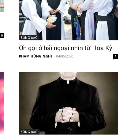
0
SỐNG ĐẠO
Ơn gọi ở hải ngoại nhìn từ Hoa Kỳ
PHẠM HÙNG NGHỊ
-
04/05/2020
1
SỐNG ĐẠO