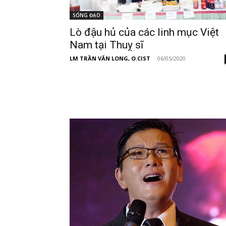
SỐNG ĐẠO
Lò đậu hủ của các linh mục Việt
Nam tại Thuỵ sĩ
LM TRẦN VĂN LONG, O.CIST
-
06/05/2020