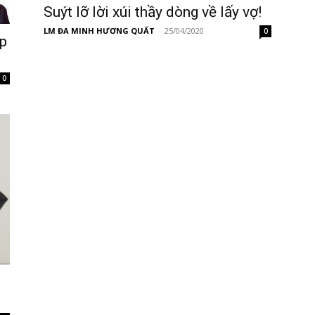
Suýt lỡ lời xúi thầy dòng về lấy vợ!
LM ĐA MINH HƯƠNG QUẤT
-
25/04/2020
0
ệp
0