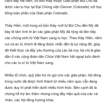
cách đây hai năm, có bốn thầy thuộc Giáo phận Bùi Chu đã
được vào tu học tại Đại Chủng viện Denver (Colorado) với học
bổng toàn phần của Giáo phận Colorado.
Thầy Hiến, một trong số bốn thầy mới từ Bùi Chu đến Mỹ đã
bày tỏ tâm tình tri ân các giáo phận Mỹ đã rộng rãi đón tiếp
các chủng sinh từ Việt Nam sang tu học. Theo thầy Hiến, niềm
vui và an ủi, khích lệ đáng được nhắc đến là sự nâng đỡ, giúp
đỡ thiết thực và đầy yêu thương của các bà mẹ, bà chị là giáo
dân ở các cộng đoàn dân Chúa Việt Nam hải ngoại luôn dành
cho các tu sĩ từ Việt Nam sang.
Nhiều tổ chức, quỹ bảo trợ ơn gọi cho các giáo phận, hội dòng
trong nước đã được hình thành từ nhiều năm qua, vẫn đang
được duy trì phát triển dưới nhiều hình thức. Bên cạnh đó là
những hỗ trợ âm thầm nhưng cũng đầy hiệu quả của các cá
nhân, các hội đồng hương khác.