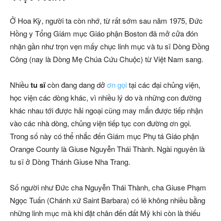
Ở Hoa Kỳ, người ta còn nhớ, từ rất sớm sau năm 1975, Đức
Hồng y Tổng Giám mục Giáo phận Boston đã mở cửa đón
nhận gần như trọn vẹn mấy chục linh mục và tu sĩ Dòng Đồng
Công (nay là Dòng Mẹ Chúa Cứu Chuộc) từ Việt Nam sang.
Nhiều
tu sĩ
còn đang dang dở
ơn gọi
tại các đại chủng viện,
học viện các dòng khác, vì nhiều lý do và những con đường
khác nhau tới được hải ngoại cũng may mắn được tiếp nhận
vào các nhà dòng, chủng viện tiếp tục con đường ơn gọi.
Trong số này có thể nhắc đến Giám mục Phụ tá Giáo phận
Orange County là Giuse Nguyễn Thái Thành. Ngài nguyên là
tu sĩ ở Dòng Thánh Giuse Nha Trang.
Số người như Đức cha Nguyễn Thái Thành, cha Giuse Phạm
Ngọc Tuấn (Chánh xứ Saint Barbara) có lẽ không nhiều bằng
những linh mục mà khi đặt chân đến đất Mỹ khi còn là thiếu