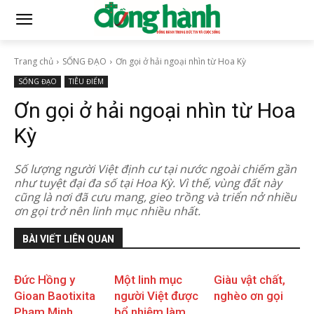
Trang chủ
SỐNG ĐẠO
Ơn gọi ở hải ngoại nhìn từ Hoa Kỳ
SỐNG ĐẠO
TIÊU ĐIỂM
Ơn gọi ở hải ngoại nhìn từ Hoa
Kỳ
Số lượng người Việt định cư tại nước ngoài chiếm gần
như tuyệt đại đa số tại Hoa Kỳ. Vì thế, vùng đất này
cũng là nơi đã cưu mang, gieo trồng và triển nở nhiều
ơn gọi trở nên linh mục nhiều nhất.
BÀI VIẾT LIÊN QUAN
Đức Hồng y
Một linh mục
Giàu vật chất,
Gioan Baotixita
người Việt được
nghèo ơn gọi
Phạm Minh
bổ nhiệm làm