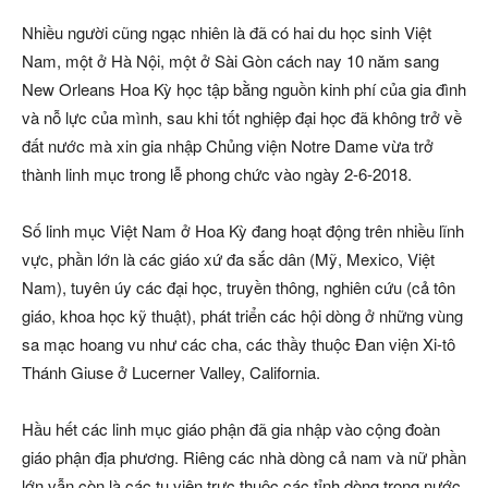
Nhiều người cũng ngạc nhiên là đã có hai du học sinh Việt
Nam, một ở Hà Nội, một ở Sài Gòn cách nay 10 năm sang
New Orleans Hoa Kỳ học tập bằng nguồn kinh phí của gia đình
và nỗ lực của mình, sau khi tốt nghiệp đại học đã không trở về
đất nước mà xin gia nhập Chủng viện Notre Dame vừa trở
thành linh mục trong lễ phong chức vào ngày 2-6-2018.
Số linh mục Việt Nam ở Hoa Kỳ đang hoạt động trên nhiều lĩnh
vực, phần lớn là các giáo xứ đa sắc dân (Mỹ, Mexico, Việt
Nam), tuyên úy các đại học, truyền thông, nghiên cứu (cả tôn
giáo, khoa học kỹ thuật), phát triển các hội dòng ở những vùng
sa mạc hoang vu như các cha, các thầy thuộc Đan viện Xi-tô
Thánh Giuse ở Lucerner Valley, California.
Hầu hết các linh mục giáo phận đã gia nhập vào cộng đoàn
giáo phận địa phương. Riêng các nhà dòng cả nam và nữ phần
lớn vẫn còn là các tu viện trực thuộc các tỉnh dòng trong nước.