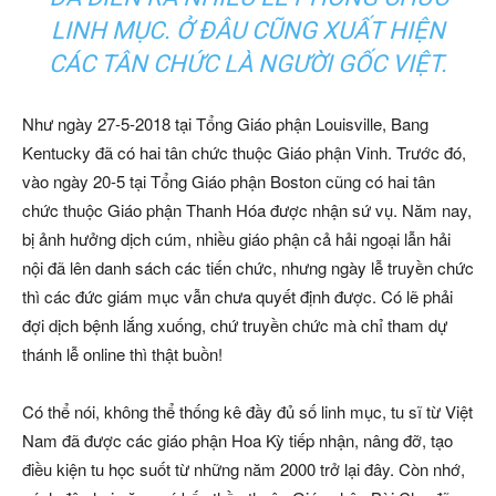
LINH MỤC. Ở ĐÂU CŨNG XUẤT HIỆN
CÁC TÂN CHỨC LÀ NGƯỜI GỐC VIỆT.
Như ngày 27-5-2018 tại Tổng Giáo phận Louisville, Bang
Kentucky đã có hai tân chức thuộc Giáo phận Vinh. Trước đó,
vào ngày 20-5 tại Tổng Giáo phận Boston cũng có hai tân
chức thuộc Giáo phận Thanh Hóa được nhận sứ vụ. Năm nay,
bị ảnh hưởng dịch cúm, nhiều giáo phận cả hải ngoại lẫn hải
nội đã lên danh sách các tiến chức, nhưng ngày lễ truyền chức
thì các đức giám mục vẫn chưa quyết định được. Có lẽ phải
đợi dịch bệnh lắng xuống, chứ truyền chức mà chỉ tham dự
thánh lễ online thì thật buồn!
Có thể nói, không thể thống kê đầy đủ số linh mục, tu sĩ từ Việt
Nam đã được các giáo phận Hoa Kỳ tiếp nhận, nâng đỡ, tạo
điều kiện tu học suốt từ những năm 2000 trở lại đây. Còn nhớ,