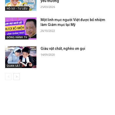
yêu thương’
25/03/2026
HỒ SƠ - TƯ LIỆU
Một linh mục người Việt được bổ nhiệm
làm Giám mục tại Mỹ
26/10/2022
ĐỒNG HÀNH TV
Giàu vật chất, nghèo ơn gọi
14/09/2020
QUAN SÁT