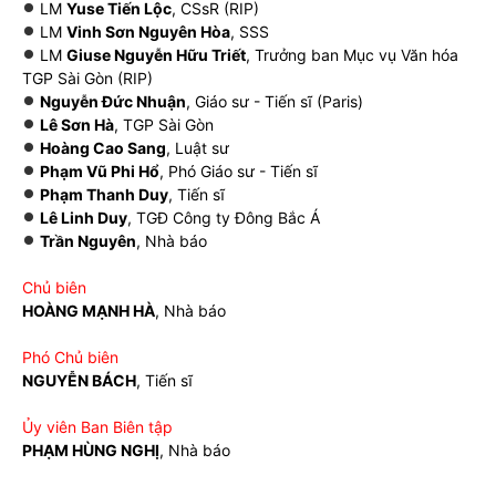
LM
Yuse Tiến Lộc
, CSsR (RIP)
LM
Vinh Sơn Nguyên Hòa
, SSS
LM
Giuse Nguyễn Hữu Triết
, Trưởng ban Mục vụ Văn hóa
TGP Sài Gòn (RIP)
Nguyễn Đức Nhuận
, Giáo sư - Tiến sĩ (Paris)
Lê Sơn Hà
, TGP Sài Gòn
Hoàng Cao Sang
, Luật sư
Phạm Vũ Phi Hổ
, Phó Giáo sư - Tiến sĩ
Phạm Thanh Duy
, Tiến sĩ
Lê Linh Duy
, TGĐ Công ty Đông Bắc Á
Trần Nguyên
, Nhà báo
Chủ biên
HOÀNG MẠNH HÀ
, Nhà báo
Phó Chủ biên
NGUYỄN BÁCH
, Tiến sĩ
Ủy viên Ban Biên tập
PHẠM HÙNG NGHỊ
, Nhà báo