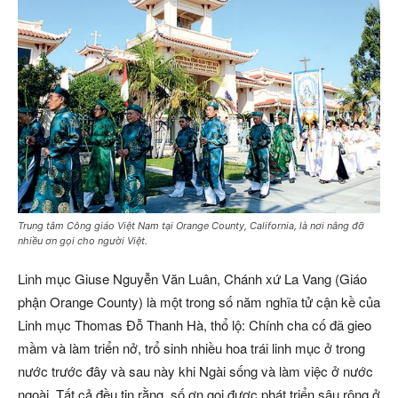
Trung tâm Công giáo Việt Nam tại Orange County, California, là nơi nâng đỡ
nhiều ơn gọi cho người Việt.
Linh mục Giuse Nguyễn Văn Luân, Chánh xứ La Vang (Giáo
phận Orange County) là một trong số năm nghĩa tử cận kề của
Linh mục Thomas Đỗ Thanh Hà, thổ lộ: Chính cha cố đã gieo
mầm và làm triển nở, trổ sinh nhiều hoa trái linh mục ở trong
nước trước đây và sau này khi Ngài sống và làm việc ở nước
ngoài. Tất cả đều tin rằng, số ơn gọi được phát triển sâu rộng ở