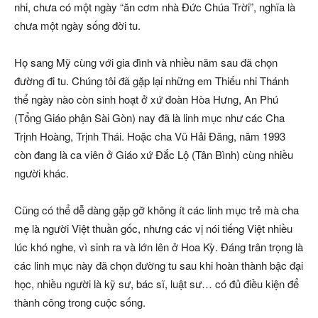
nhi, chưa có một ngày “ăn cơm nhà Đức Chúa Trời”, nghĩa là
chưa một ngày sống đời tu.
Họ sang Mỹ cùng với gia đình và nhiều năm sau đã chọn
đường đi tu. Chúng tôi đã gặp lại những em Thiếu nhi Thánh
thể ngày nào còn sinh hoạt ở xứ đoàn Hòa Hưng, An Phú
(Tổng Giáo phận Sài Gòn) nay đã là linh mục như các Cha
Trịnh Hoàng, Trịnh Thái. Hoặc cha Vũ Hải Đăng, năm 1993
còn đang là ca viên ở Giáo xứ Đắc Lộ (Tân Bình) cùng nhiều
người khác.
Cũng có thể dễ dàng gặp gỡ không ít các linh mục trẻ mà cha
mẹ là người Việt thuần gốc, nhưng các vị nói tiếng Việt nhiều
lúc khó nghe, vì sinh ra và lớn lên ở Hoa Kỳ. Đáng trân trọng là
các linh mục này đã chọn đường tu sau khi hoàn thành bậc đại
học, nhiều người là kỹ sư, bác sĩ, luật sư… có đủ điều kiện để
thành công trong cuộc sống.