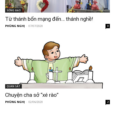
SỐNG ĐẠO
Từ thánh bổn mạng đến… thánh nghề!
PHÙNG NGHỊ
-
07/07/2020
0
QUAN SÁT
Chuyện cha sở “xé rào”
PHÙNG NGHỊ
-
02/06/2020
2