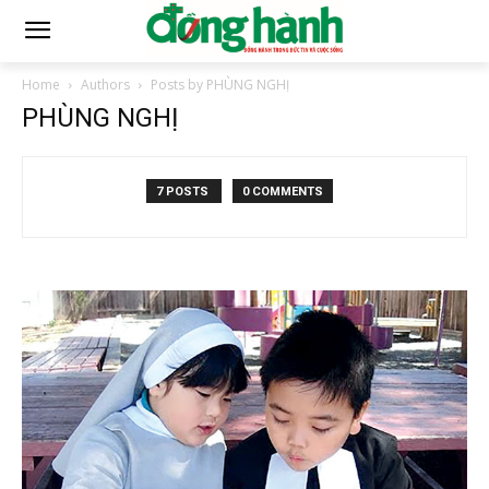
Home
Authors
Posts by PHÙNG NGHỊ
PHÙNG NGHỊ
7 POSTS
0 COMMENTS