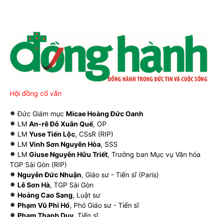
Hội đồng cố vấn
Đức Giám mục
Micae Hoàng Đức Oanh
LM
An-rê Đỗ Xuân Quế
, OP
LM
Yuse Tiến Lộc
, CSsR (RIP)
LM
Vinh Sơn Nguyên Hòa
, SSS
LM
Giuse Nguyễn Hữu Triết
, Trưởng ban Mục vụ Văn hóa
TGP Sài Gòn (RIP)
Nguyễn Đức Nhuận
, Giáo sư - Tiến sĩ (Paris)
Lê Sơn Hà
, TGP Sài Gòn
Hoàng Cao Sang
, Luật sư
Phạm Vũ Phi Hổ
, Phó Giáo sư - Tiến sĩ
Phạm Thanh Duy
, Tiến sĩ