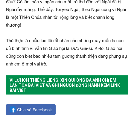
đâu? Có lần, các vị ngăn cản một trẻ thơ đến với Ngài đã bị
Ngài rầy mắng. Thế đấy. Tôi yêu Ngài, theo Ngài cũng vì Ngài
là một Thiên Chúa nhân từ, rộng lòng và biết chạnh lòng
thương!
Thú thực là nhiều lúc tôi rất chán nản nhưng may mắn là còn
đủ bình tĩnh vì vẫn tin Giáo hội là Đức Giê-su Ki-tô. Giáo hội
cũng còn biết bao nhiêu tấm gương thánh thiện đang phụng sự
anh em ở mọi vai trò.
VÌ LỢI ÍCH THIÊNG LIÊNG, XIN QUÍ ÔNG BÀ ANH CHỊ EM
LAN TOẢ BÀI VIẾT VÀ GHI NGUỒN ĐỒNG HÀNH KÈM LINK
BÀI VIẾT
Chia sẻ Facebook