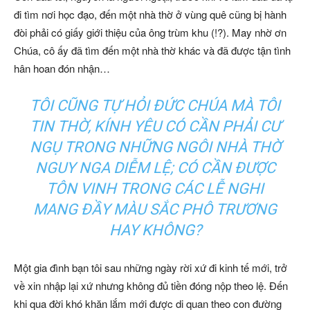
đi tìm nơi học đạo, đến một nhà thờ ở vùng quê cũng bị hành
đòi phải có giấy giới thiệu của ông trùm khu (!?). May nhờ ơn
Chúa, cô ấy đã tìm đến một nhà thờ khác và đã được tận tình
hân hoan đón nhận…
TÔI CŨNG TỰ HỎI ĐỨC CHÚA MÀ TÔI
TIN THỜ, KÍNH YÊU CÓ CẦN PHẢI CƯ
NGỤ TRONG NHỮNG NGÔI NHÀ THỜ
NGUY NGA DIỄM LỆ; CÓ CẦN ĐƯỢC
TÔN VINH TRONG CÁC LỄ NGHI
MANG ĐẦY MÀU SẮC PHÔ TRƯƠNG
HAY KHÔNG?
Một gia đình bạn tôi sau những ngày rời xứ đi kinh tế mới, trở
về xin nhập lại xứ nhưng không đủ tiền đóng nộp theo lệ. Đến
khi qua đời khó khăn lắm mới được di quan theo con đường