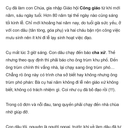
Cụ đã làm con Chúa, gia nhập Giáo hội
Công giáo
từ khi mới
năm, sáu ngày tuổi. Hơn 80 năm tại thế ngày nào cũng sáng
tối kinh lễ. Chỉ mới khoảng hai năm nay, do tuổi già sức yếu, ở
với con dâu (tân tòng, góa phụ) và hai cháu bận rộn công việc
mưu sinh nên ít khi đi lễ lạy sinh hoạt việc đạo.
Cụ mất lúc 3 giờ sáng. Con dâu chạy đến báo
cha xứ
. Thế
nhưng theo quy định thì phải báo cho ông trùm khu phố. Đến
ông trùm chính thì vắng nhà, lại chạy sang ông trùm phó…
Chẳng rõ ông này có trình cha sở biết hay không nhưng ông
trùm phó phán: Bà cụ hai năm không đi lễ nên giáo xứ không
biết, không có trách nhiệm gì. Coi như cụ đã bỏ đạo rồi (!!!).
Trong cô đơn và nỗi đau, tang quyến phải chạy đến nhà chùa
nhờ giúp đỡ.
Con dâu tôi, nguyên là người ngoại, trước khi về làm dâu đã tự