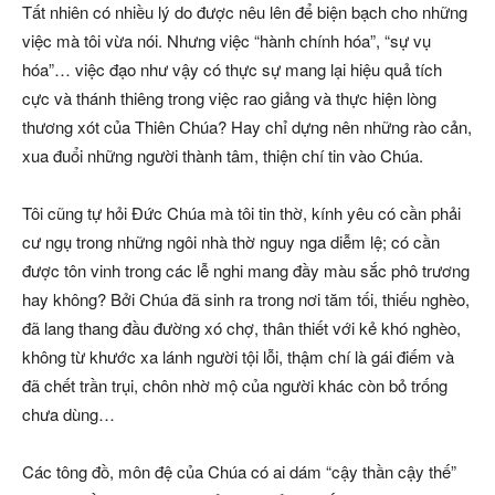
Tất nhiên có nhiều lý do được nêu lên để biện bạch cho những
việc mà tôi vừa nói. Nhưng việc “hành chính hóa”, “sự vụ
hóa”… việc đạo như vậy có thực sự mang lại hiệu quả tích
cực và thánh thiêng trong việc rao giảng và thực hiện lòng
thương xót của Thiên Chúa? Hay chỉ dựng nên những rào cản,
xua đuổi những người thành tâm, thiện chí tin vào Chúa.
Tôi cũng tự hỏi Đức Chúa mà tôi tin thờ, kính yêu có cần phải
cư ngụ trong những ngôi nhà thờ nguy nga diễm lệ; có cần
được tôn vinh trong các lễ nghi mang đầy màu sắc phô trương
hay không? Bởi Chúa đã sinh ra trong nơi tăm tối, thiếu nghèo,
đã lang thang đầu đường xó chợ, thân thiết với kẻ khó nghèo,
không từ khước xa lánh người tội lỗi, thậm chí là gái điếm và
đã chết trần trụi, chôn nhờ mộ của người khác còn bỏ trống
chưa dùng…
Các tông đồ, môn đệ của Chúa có ai dám “cậy thần cậy thế”