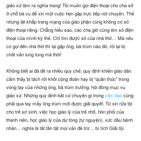
giáo xứ làm ra nghĩa trang! Tôi muốn gọi điện thoại cho cha sở
ở chỗ bà cụ để xin một cuộc hẹn gặp trực tiếp nói chuyện. Thế
nhưng lật khắp trang mạng của giáo phận cũng không có số
điện thoại riêng. Chẳng hiểu sao, các cha giờ cũng ém số điện
thoại của mình kỹ thế. Chỉ tìm được số của nhà thờ… Mà nếu
có gọi đến nhà thờ thì lại gặp ông, bà trùm nào đó, rồi lại bị
chất vấn lung tung mà thôi!
Không biết ai đã đề ra nhiều quy chế, quy định khiến giáo dân
cảm thấy bị tách rời khỏi cộng đoàn hay bị “quản thúc” trong
vòng tay của những ông, bà trùm trưởng, hội đồng mục vụ
giáo xứ. Những quy định bất cứ chuyện gì trong
việc đạo
cũng
phải qua tay mấy ông trùm mới được giải quyết. Từ xin rửa tội
cho trẻ sơ sinh, việc học giáo lý của trẻ nhỏ, hôn phối của
thanh niên, học giáo lý của dự tòng (tự nguyện), xức dầu bệnh
nhân… nghĩa là tất tần tật mọi vấn đề trừ… bí tích Giải tội.