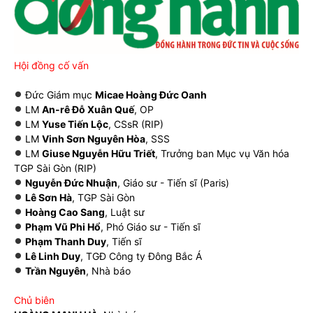
Hội đồng cố vấn
Đức Giám mục
Micae Hoàng Đức Oanh
LM
An-rê Đỗ Xuân Quế
, OP
LM
Yuse Tiến Lộc
, CSsR (RIP)
LM
Vinh Sơn Nguyên Hòa
, SSS
LM
Giuse Nguyễn Hữu Triết
, Trưởng ban Mục vụ Văn hóa
TGP Sài Gòn (RIP)
Nguyễn Đức Nhuận
, Giáo sư - Tiến sĩ (Paris)
Lê Sơn Hà
, TGP Sài Gòn
Hoàng Cao Sang
, Luật sư
Phạm Vũ Phi Hổ
, Phó Giáo sư - Tiến sĩ
Phạm Thanh Duy
, Tiến sĩ
Lê Linh Duy
, TGĐ Công ty Đông Bắc Á
Trần Nguyên
, Nhà báo
Chủ biên