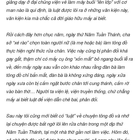
giảng dạy ở đại chủng viện về làm mấy buổi “lên lớp” với cơ
man nào là qui định, là luật được lôi ra ở những văn kiện này,
văn kiện kia mà chắc cả đời giáo hữu mấy ai biết.
Rồi cách đây hơn chục năm, ngày thứ Năm Tuần Thánh, cha
sở “xé rào” chọn toàn người nữ (là mẹ hoặc bà) làm tông đồ
thực hiện nghi thức rửa chân. Việc này cũng bị phản đối khá
gay gắt, thậm chí có mấy cụ ông “xốn mắt” bỏ ngang buổi lễ ra
về, đến mấy ngày sau vẫn còn kháo nhau rằng đàn bà làm
tông đồ chỉ bẩn mắt, đàn bà là không xứng đáng, ngày xửa
ngày xưa còn bị cấm ngặt bước chân tới cung thánh, cấm rờ
vào bàn thờ… Người ta viện lệ, viện truyền thống, chứ chẳng
mấy ai biết luật để viện dẫn chê bai, phản đối.
Sau này tôi cũng mới biết có “luật” về chuyện tông đồ và nhớ
lại chuyện được bất ngờ lôi lên rửa chân trong một dịp thứ
Năm Tuần Thánh, tại một nhà thờ gần nơi làm việc. Hôm đó,
cả nhà thờ đâu chỉ được hơn chục người, cả nam phụ lão ấu,