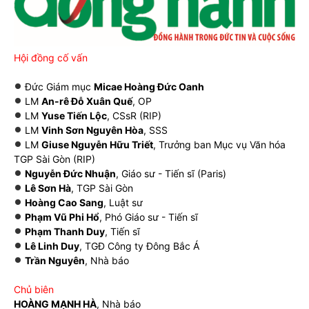
Hội đồng cố vấn
Đức Giám mục
Micae Hoàng Đức Oanh
LM
An-rê Đỗ Xuân Quế
, OP
LM
Yuse Tiến Lộc
, CSsR (RIP)
LM
Vinh Sơn Nguyên Hòa
, SSS
LM
Giuse Nguyễn Hữu Triết
, Trưởng ban Mục vụ Văn hóa
TGP Sài Gòn (RIP)
Nguyễn Đức Nhuận
, Giáo sư - Tiến sĩ (Paris)
Lê Sơn Hà
, TGP Sài Gòn
Hoàng Cao Sang
, Luật sư
Phạm Vũ Phi Hổ
, Phó Giáo sư - Tiến sĩ
Phạm Thanh Duy
, Tiến sĩ
Lê Linh Duy
, TGĐ Công ty Đông Bắc Á
Trần Nguyên
, Nhà báo
Chủ biên
HOÀNG MẠNH HÀ
, Nhà báo