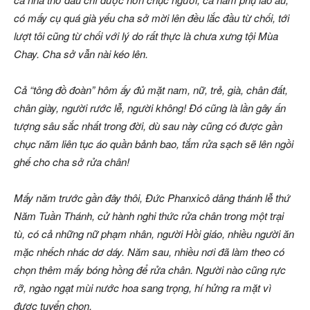
có mấy cụ quá già yếu cha sở mời lên đều lắc đầu từ chối, tới
lượt tôi cũng từ chối với lý do rất thực là chưa xưng tội Mùa
Chay. Cha sở vẫn nài kéo lên.
Cả “tông đồ đoàn” hôm ấy đủ mặt nam, nữ, trẻ, già, chân đất,
chân giày, người rước lễ, người không! Đó cũng là lần gây ấn
tượng sâu sắc nhất trong đời, dù sau này cũng có được gần
chục năm liên tục áo quần bảnh bao, tắm rửa sạch sẽ lên ngồi
ghế cho cha sở rửa chân!
Mấy năm trước gần đây thôi, Đức Phanxicô dâng thánh lễ thứ
Năm Tuần Thánh, cử hành nghi thức rửa chân trong một trại
tù, có cả những nữ phạm nhân, người Hồi giáo, nhiều người ăn
mặc nhếch nhác dơ dáy. Năm sau, nhiều nơi đã làm theo có
chọn thêm mấy bóng hồng để rửa chân. Người nào cũng rực
rỡ, ngào ngạt mùi nước hoa sang trọng, hí hửng ra mặt vì
được tuyển chọn.