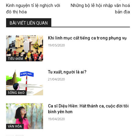
Kinh nguyện tỉ lệ nghịch với
Những bộ lễ hội nhập văn hoá
đô thị hóa
bản địa
BÀI VIẾT LIÊN QUAN
Khi linh mục cất tiếng ca trong phụng vụ
19/05/2020
TIÊU ĐIỂM
Tu xuất, người là ai?
21/04/2020
SỐNG ĐẠO
Ca sĩ Diệu Hiền: Hát thánh ca, cuộc đời tôi
bình yên hơn
19/04/2020
VĂN HÓA