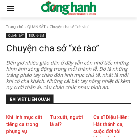
Trang chủ
QUAN SÁT
Chuyện cha sở "xé rào"
QUAN SÁT
TIÊU ĐIỂM
Chuyện cha sở “xé rào”
Đến giờ nhiều giáo dân ở đây vẫn còn nhớ tiếc những
hình ảnh sống động trong mỗi thánh lễ. Đó là những
tràng pháo tay chào đón linh mục chủ tế, nhất là mỗi
khi có cha khách. Những cái bắt tay nồng nhiệt đi kèm
nụ cười thân ái, câu chào chúc nhau bình an.
BÀI VIẾT LIÊN QUAN
Khi linh mục cất
Tu xuất, người
Ca sĩ Diệu Hiền:
tiếng ca trong
là ai?
Hát thánh ca,
phụng vụ
cuộc đời tôi