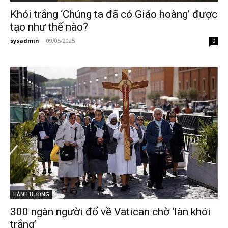
Khói trắng ‘Chúng ta đã có Giáo hoàng’ được
tạo như thế nào?
sysadmin
-
09/05/2025
0
HÀNH HƯƠNG
300 ngàn người đổ về Vatican chờ ‘làn khói
trắng’