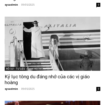
sysadmin
-
09/05/2025
0
HỒ SƠ - TƯ LIỆU
Kỷ lục tông du đáng nhớ của các vị giáo
hoàng
sysadmin
-
09/05/2025
0