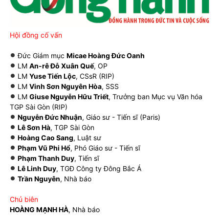
Hội đồng cố vấn
Đức Giám mục
Micae Hoàng Đức Oanh
LM
An-rê Đỗ Xuân Quế
, OP
LM
Yuse Tiến Lộc
, CSsR (RIP)
LM
Vinh Sơn Nguyên Hòa
, SSS
LM
Giuse Nguyễn Hữu Triết
, Trưởng ban Mục vụ Văn hóa
TGP Sài Gòn (RIP)
Nguyễn Đức Nhuận
, Giáo sư - Tiến sĩ (Paris)
Lê Sơn Hà
, TGP Sài Gòn
Hoàng Cao Sang
, Luật sư
Phạm Vũ Phi Hổ
, Phó Giáo sư - Tiến sĩ
Phạm Thanh Duy
, Tiến sĩ
Lê Linh Duy
, TGĐ Công ty Đông Bắc Á
Trần Nguyên
, Nhà báo
Chủ biên
HOÀNG MẠNH HÀ
, Nhà báo