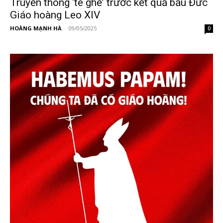
Truyền thông ‘té ghế’ trước kết quả bầu Đức
Giáo hoàng Leo XIV
HOÀNG MẠNH HÀ
-
09/05/2025
0