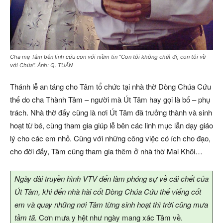
Cha mẹ Tâm bên linh cữu con với niềm tin “Con tôi không chết đi, con tôi về
với Chúa”. Ảnh: Q. TUẤN
Thánh lễ an táng cho Tâm tổ chức tại nhà thờ Dòng Chúa Cứu
thế do cha Thành Tâm – người mà Út Tâm hay gọi là bố – phụ
trách. Nhà thờ đấy cũng là nơi Út Tâm đã trưởng thành và sinh
hoạt từ bé, cùng tham gia giúp lễ bên các linh mục lẫn dạy giáo
lý cho các em nhỏ. Cũng với những công việc có ích cho đạo,
cho đời đấy, Tâm cũng tham gia thêm ở nhà thờ Mai Khôi…
Ngày đài truyền hình VTV đến làm phóng sự về cái chết của
Út Tâm, khi đến nhà hài cốt Dòng Chúa Cứu thế viếng cốt
em và quay những nơi Tâm từng sinh hoạt thì trời cũng mưa
tầm tã.
Cơn mưa y hệt như ngày mang xác Tâm về.