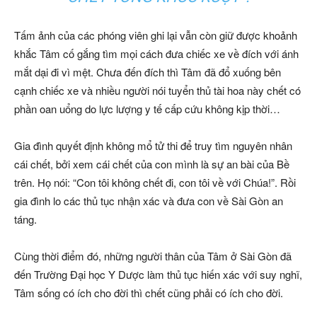
Tấm ảnh của các phóng viên ghi lại vẫn còn giữ được khoảnh
khắc Tâm cố gắng tìm mọi cách đưa chiếc xe về đích với ánh
mắt dại đi vì mệt. Chưa đến đích thì Tâm đã đổ xuống bên
cạnh chiếc xe và nhiều người nói tuyển thủ tài hoa này chết có
phần oan uổng do lực lượng y tế cấp cứu không kịp thời…
Gia đình quyết định không mổ tử thi để truy tìm nguyên nhân
cái chết, bởi xem cái chết của con mình là sự an bài của Bề
trên. Họ nói: “Con tôi không chết đi, con tôi về với Chúa!”. Rồi
gia đình lo các thủ tục nhận xác và đưa con về Sài Gòn an
táng.
Cùng thời điểm đó, những người thân của Tâm ở Sài Gòn đã
đến Trường Đại học Y Dược làm thủ tục hiến xác với suy nghĩ,
Tâm sống có ích cho đời thì chết cũng phải có ích cho đời.