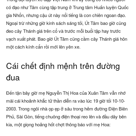
có đạo như Tâm cùng tập trung ở Trung tâm Huấn luyện Quốc
gia Nhổn, nhưng cậu út này nổi tiếng là con chiên ngoan đạo.
Ngoại trừ những giờ kinh sách sáng tối, Út Tâm bao giờ cũng
đeo cây Thánh giá trên cổ và trước mỗi buổi tập hay trước
vạch xuất phát. Bao giờ Út Tâm cũng cầm cây Thánh giá hôn
một cách kính cẩn rồi mới lên yên xe.
Cái chết định mệnh trên đường
đua
Đến tận bây giờ mẹ Nguyễn Thị Hoa của Xuân Tâm vẫn nhớ
mãi cái khoảnh khắc tử thần diễn ra vào lúc 19 giờ tối 10-10-
2003. Trong ngôi nhà ọp ẹp ở sâu trong hẻm đường Điện Biên
Phủ, Sài Gòn, tiếng chuông điện thoại reo lên và đầu dây bên
kia, một giọng hoảng hốt chợt thông báo với mẹ Hoa: