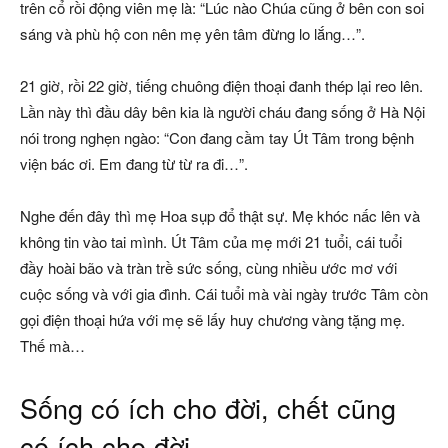
trên cổ rồi động viên mẹ là: “Lúc nào Chúa cũng ở bên con soi
sáng và phù hộ con nên mẹ yên tâm đừng lo lắng…”.
21 giờ, rồi 22 giờ, tiếng chuông điện thoại đanh thép lại reo lên.
Lần này thì đầu dây bên kia là người cháu đang sống ở Hà Nội
nói trong nghẹn ngào: “Con đang cầm tay Út Tâm trong bệnh
viện bác ơi. Em đang từ từ ra đi…”.
Nghe đến đây thì mẹ Hoa sụp đổ thật sự. Mẹ khóc nấc lên và
không tin vào tai mình. Út Tâm của mẹ mới 21 tuổi, cái tuổi
đầy hoài bão và tràn trề sức sống, cùng nhiều ước mơ với
cuộc sống và với gia đình. Cái tuổi mà vài ngày trước Tâm còn
gọi điện thoại hứa với mẹ sẽ lấy huy chương vàng tặng mẹ.
Thế mà…
Sống có ích cho đời, chết cũng
có ích cho đời