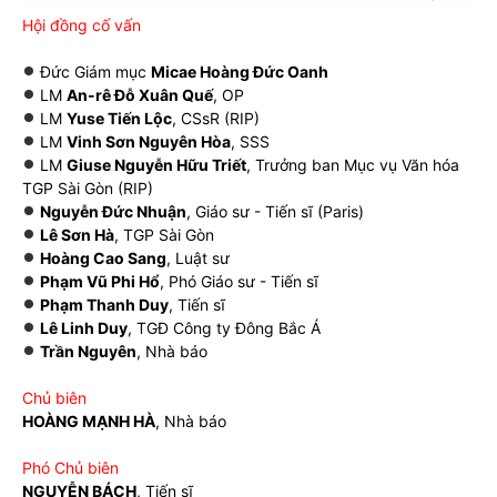
Hội đồng cố vấn
Đức Giám mục
Micae Hoàng Đức Oanh
LM
An-rê Đỗ Xuân Quế
, OP
LM
Yuse Tiến Lộc
, CSsR (RIP)
LM
Vinh Sơn Nguyên Hòa
, SSS
LM
Giuse Nguyễn Hữu Triết
, Trưởng ban Mục vụ Văn hóa
TGP Sài Gòn (RIP)
Nguyễn Đức Nhuận
, Giáo sư - Tiến sĩ (Paris)
Lê Sơn Hà
, TGP Sài Gòn
Hoàng Cao Sang
, Luật sư
Phạm Vũ Phi Hổ
, Phó Giáo sư - Tiến sĩ
Phạm Thanh Duy
, Tiến sĩ
Lê Linh Duy
, TGĐ Công ty Đông Bắc Á
Trần Nguyên
, Nhà báo
Chủ biên
HOÀNG MẠNH HÀ
, Nhà báo
Phó Chủ biên
NGUYỄN BÁCH
, Tiến sĩ