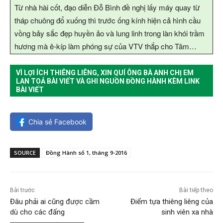
Từ nhà hài cốt, đạo diễn Đỗ Bình đề nghị lấy máy quay từ
tháp chuông đổ xuống thì trước ống kính hiện cả hình cầu
vồng bảy sắc đẹp huyền ảo và lung linh trong làn khói trầm
hương mà ê-kíp làm phóng sự của VTV thắp cho Tâm…
VÌ LỢI ÍCH THIÊNG LIÊNG, XIN QUÍ ÔNG BÀ ANH CHỊ EM
LAN TOẢ BÀI VIẾT VÀ GHI NGUỒN ĐỒNG HÀNH KÈM LINK
BÀI VIẾT
Chia sẻ Facebook
SOURCE
Đồng Hành số 1, tháng 9-2016
Bài trước
Bài tiếp theo
Đâu phải ai cũng được cầm
Điểm tựa thiêng liêng của
dù cho các đấng
sinh viên xa nhà