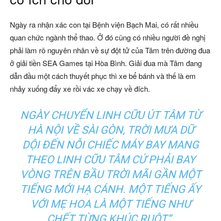
Ngày ra nhận xác con tại Bệnh viện Bạch Mai, có rất nhiều
quan chức ngành thể thao. Ở đó cũng có nhiều người đề nghị
phải làm rõ nguyên nhân về sự đột tử của Tâm trên đường đua
ở giải tiền SEA Games tại Hòa Bình. Giải đua mà Tâm đang
dẫn đầu một cách thuyết phục thì xe bể bánh và thế là em
nhảy xuống đẩy xe rồi vác xe chạy về đích.
NGÀY CHUYỂN LINH CỮU ÚT TÂM TỪ
HÀ NỘI VỀ SÀI GÒN, TRỜI MƯA DỮ
DỘI ĐẾN NỖI CHIẾC MÁY BAY MANG
THEO LINH CỮU TÂM CỨ PHẢI BAY
VÒNG TRÊN BẦU TRỜI MÃI GẦN MỘT
TIẾNG MỚI HẠ CÁNH. MỘT TIẾNG ẤY
VỚI MẸ HOA LÀ MỘT TIẾNG NHƯ
CHẾT TỪNG KHÚC RUỘT”.