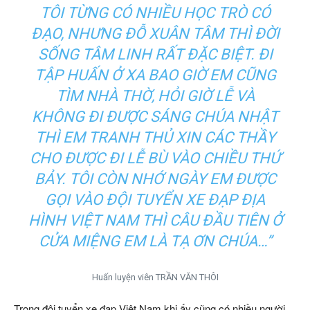
TÔI TỪNG CÓ NHIỀU HỌC TRÒ CÓ
ĐẠO, NHƯNG ĐỖ XUÂN TÂM THÌ ĐỜI
SỐNG TÂM LINH RẤT ĐẶC BIỆT. ĐI
TẬP HUẤN Ở XA BAO GIỜ EM CŨNG
TÌM NHÀ THỜ, HỎI GIỜ LỄ VÀ
KHÔNG ĐI ĐƯỢC SÁNG CHÚA NHẬT
THÌ EM TRANH THỦ XIN CÁC THẦY
CHO ĐƯỢC ĐI LỄ BÙ VÀO CHIỀU THỨ
BẢY. TÔI CÒN NHỚ NGÀY EM ĐƯỢC
GỌI VÀO ĐỘI TUYỂN XE ĐẠP ĐỊA
HÌNH VIỆT NAM THÌ CÂU ĐẦU TIÊN Ở
CỬA MIỆNG EM LÀ TẠ ƠN CHÚA…”
Huấn luyện viên TRẦN VĂN THÔI
Trong đội tuyển xe đạp Việt Nam khi ấy cũng có nhiều người