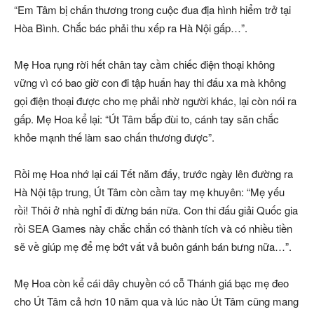
“Em Tâm bị chấn thương trong cuộc đua địa hình hiểm trở tại
Hòa Bình. Chắc bác phải thu xếp ra Hà Nội gấp…”.
Mẹ Hoa rụng rời hết chân tay cầm chiếc điện thoại không
vững vì có bao giờ con đi tập huấn hay thi đấu xa mà không
gọi điện thoại được cho mẹ phải nhờ người khác, lại còn nói ra
gấp. Mẹ Hoa kể lại: “Út Tâm bắp đùi to, cánh tay săn chắc
khỏe mạnh thế làm sao chấn thương được”.
Rồi mẹ Hoa nhớ lại cái Tết năm đấy, trước ngày lên đường ra
Hà Nội tập trung, Út Tâm còn cầm tay mẹ khuyên: “Mẹ yếu
rồi! Thôi ở nhà nghỉ đi đừng bán nữa. Con thi đấu giải Quốc gia
rồi SEA Games này chắc chắn có thành tích và có nhiều tiền
sẽ về giúp mẹ để mẹ bớt vất vả buôn gánh bán bưng nữa…”.
Mẹ Hoa còn kể cái dây chuyền có cỗ Thánh giá bạc mẹ đeo
cho Út Tâm cả hơn 10 năm qua và lúc nào Út Tâm cũng mang