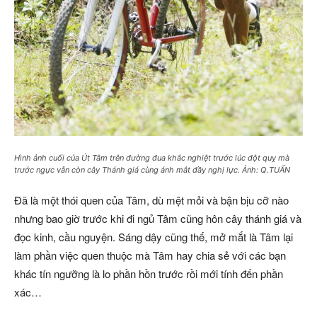
Hình ảnh cuối của Út Tâm trên đường đua khắc nghiệt trước lúc đột quỵ mà
trước ngực vẫn còn cây Thánh giá cùng ánh mắt đầy nghị lực. Ảnh: Q.TUẤN
Đã là một thói quen của Tâm, dù mệt mỏi và bận bịu cỡ nào
nhưng bao giờ trước khi đi ngủ Tâm cũng hôn cây thánh giá và
đọc kinh, cầu nguyện. Sáng dậy cũng thế, mở mắt là Tâm lại
làm phần việc quen thuộc mà Tâm hay chia sẻ với các bạn
khác tín ngưỡng là lo phần hồn trước rồi mới tính đến phần
xác…