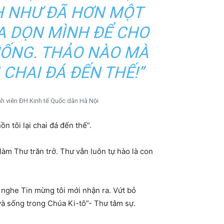
H NHƯ ĐÃ HƠN MỘT
A DỌN MÌNH ĐỂ CHO
ỐNG. THẢO NÀO MÀ
 CHAI ĐÁ ĐẾN THẾ!”
nh viên ĐH Kinh tế Quốc dân Hà Nội
 tôi lại chai đá đến thế”.
àm Thư trăn trở. Thư vẫn luôn tự hào là con
 nghe Tin mừng tôi mới nhận ra. Vứt bỏ
và sống trong Chúa Ki-tô”- Thư tâm sự.