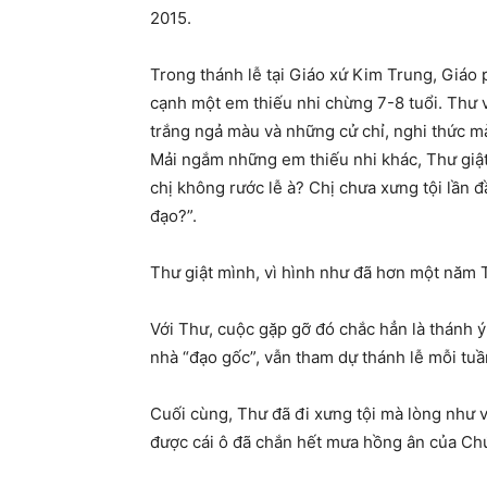
2015.
Trong thánh lễ tại Giáo xứ Kim Trung, Giáo
cạnh một em thiếu nhi chừng 7-8 tuổi. Thư 
trắng ngả màu và những cử chỉ, nghi thức m
Mải ngắm những em thiếu nhi khác, Thư giật
chị không rước lễ à? Chị chưa xưng tội lần 
đạo?”.
Thư giật mình, vì hình như đã hơn một năm 
Với Thư, cuộc gặp gỡ đó chắc hẳn là thánh ý
nhà “đạo gốc”, vẫn tham dự thánh lễ mỗi tuầ
Cuối cùng, Thư đã đi xưng tội mà lòng như 
được cái ô đã chắn hết mưa hồng ân của Chúa