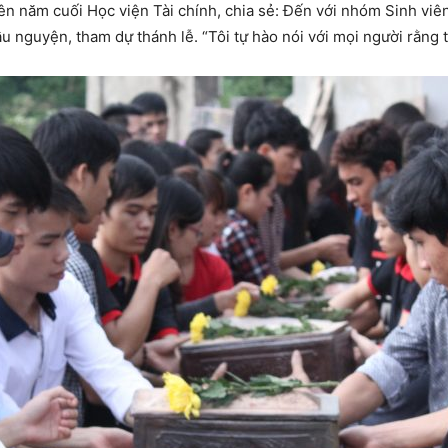
iên năm cuối Học viện Tài chính, chia sẻ: Đến với nhóm Sinh vi
u nguyện, tham dự thánh lễ. “Tôi tự hào nói với mọi người rằng t