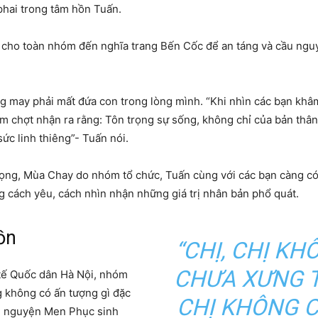
phai trong tâm hồn Tuấn.
c cho toàn nhóm đến nghĩa trang Bến Cốc để an táng và cầu nguyệ
ay phải mất đứa con trong lòng mình. “Khi nhìn các bạn khâm l
 chợt nhận ra rằng: Tôn trọng sự sống, không chỉ của bản thâ
sức linh thiêng”- Tuấn nói.
Vọng, Mùa Chay do nhóm tổ chức, Tuấn cùng với các bạn càng có 
g cách yêu, cách nhìn nhận những giá trị nhân bản phổ quát.
ồn
“CHỊ, CHỊ KH
CHƯA XƯNG T
 tế Quốc dân Hà Nội, nhóm
 không có ấn tượng gì đặc
CHỊ KHÔNG C
ện nguyện Men Phục sinh