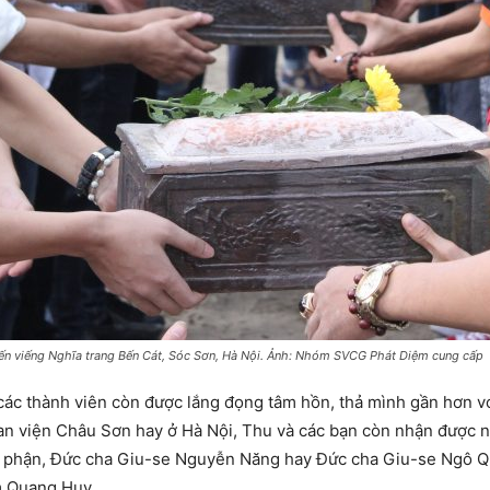
 đến viếng Nghĩa trang Bến Cát, Sóc Sơn, Hà Nội. Ảnh: Nhóm SVCG Phát Diệm cung cấp
ác thành viên còn được lắng đọng tâm hồn, thả mình gần hơn vớ
 Đan viện Châu Sơn hay ở Hà Nội, Thu và các bạn còn nhận được 
iáo phận, Đức cha Giu-se Nguyễn Năng hay Đức cha Giu-se Ngô
m Quang Huy.