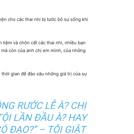
n cho các thai nhi bị tước bỏ sự sống khi
iệm và chôn cất các thai nhi, nhiều bạn
n mà còn của anh chị em mình, của những
thời gian để đào sâu những giá trị của sự
ÔNG RƯỚC LỄ À? CHỊ
ỘI LẦN ĐẦU À? HAY
Ó ĐẠO?” – TÔI GIẬT