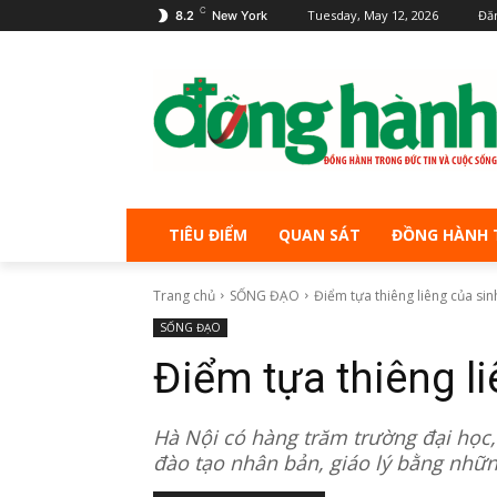
C
Tuesday, May 12, 2026
Đă
8.2
New York
TIÊU ĐIỂM
QUAN SÁT
ĐỒNG HÀNH 
Trang chủ
SỐNG ĐẠO
Điểm tựa thiêng liêng của sin
SỐNG ĐẠO
Điểm tựa thiêng li
Hà Nội có hàng trăm trường đại học,
đào tạo nhân bản, giáo lý bằng nhữn