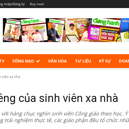
ng nhập/Đăng ký
Buy now!
TV
SỐNG ĐẠO
VĂN HÓA
TƯ LIỆU
KÝ SỰ
DOA
h viên xa nhà
êng của sinh viên xa nhà
 với hàng chục nghìn sinh viên Công giáo theo học. Ý
g trải nghiệm thực tế, các giáo phận đều tổ chức nh