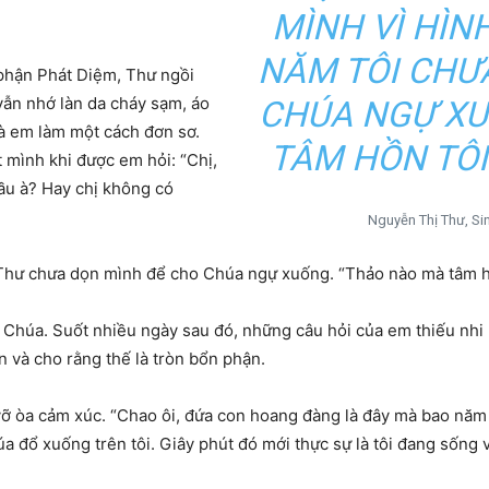
MÌNH VÌ HÌN
NĂM TÔI CHƯ
 phận Phát Diệm, Thư ngồi
vẫn nhớ làn da cháy sạm, áo
CHÚA NGỰ XU
à em làm một cách đơn sơ.
TÂM HỒN TÔI
 mình khi được em hỏi: “Chị,
đầu à? Hay chị không có
Nguyễn Thị Thư, Si
Thư chưa dọn mình để cho Chúa ngự xuống. “Thảo nào mà tâm hồn
 Chúa. Suốt nhiều ngày sau đó, những câu hỏi của em thiếu nhi l
n và cho rằng thế là tròn bổn phận.
vỡ òa cảm xúc. “Chao ôi, đứa con hoang đàng là đây mà bao năm
 đổ xuống trên tôi. Giây phút đó mới thực sự là tôi đang sống 