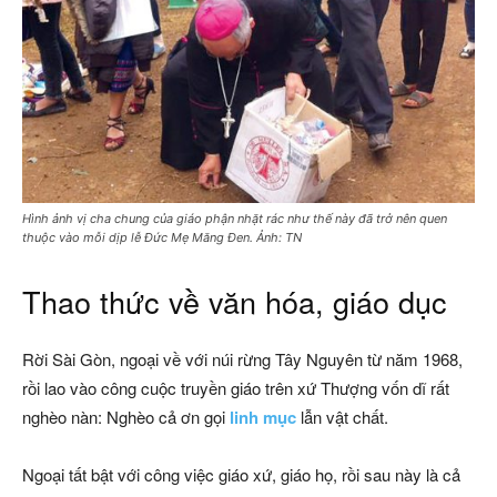
Hình ảnh vị cha chung của giáo phận nhặt rác như thế này đã trở nên quen
thuộc vào mỗi dịp lễ Đức Mẹ Măng Đen. Ảnh: TN
Thao thức về văn hóa, giáo dục
Rời Sài Gòn, ngoại về với núi rừng Tây Nguyên từ năm 1968,
rồi lao vào công cuộc truyền giáo trên xứ Thượng vốn dĩ rất
nghèo nàn: Nghèo cả ơn gọi
linh mục
lẫn vật chất.
Ngoại tất bật với công việc giáo xứ, giáo họ, rồi sau này là cả