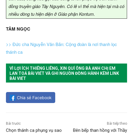
đồng truyền giáo Tây Nguyên. Có lẽ vì thế mà hiện tại mà có
nhiều dòng tu hiện diện ở Giáo phận Kontum.
TÂM NGỌC
>> Đức cha Nguyễn Văn Bản: Cộng đoàn là nơi thanh lọc
thánh ca
VÌ LỢI ÍCH THIÊNG LIÊNG, XIN QUÍ ÔNG BÀ ANH CHỊ EM
LAN TOẢ BÀI VIẾT VÀ GHI NGUỒN ĐỒNG HÀNH KÈM LINK
BÀI VIẾT
Chia sẻ Facebook
Bài trước
Bài tiếp theo
Chọn thánh ca phụng vụ sao
Bên bếp than hồng với Thầy