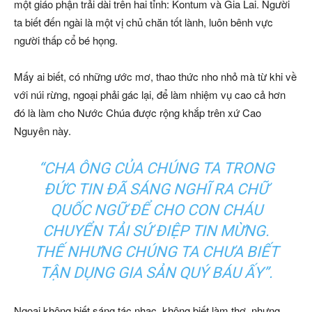
một giáo phận trải dài trên hai tỉnh: Kontum và Gia Lai. Người
ta biết đến ngài là một vị chủ chăn tốt lành, luôn bênh vực
người thấp cổ bé họng.
Mấy ai biết, có những ước mơ, thao thức nho nhỏ mà từ khi về
với núi rừng, ngoại phải gác lại, để làm nhiệm vụ cao cả hơn
đó là làm cho Nước Chúa được rộng khắp trên xứ Cao
Nguyên này.
“CHA ÔNG CỦA CHÚNG TA TRONG
ĐỨC TIN ĐÃ SÁNG NGHĨ RA CHỮ
QUỐC NGỮ ĐỂ CHO CON CHÁU
CHUYỂN TẢI SỨ ĐIỆP TIN MỪNG.
THẾ NHƯNG CHÚNG TA CHƯA BIẾT
TẬN DỤNG GIA SẢN QUÝ BÁU ẤY”.
Ngoại không biết sáng tác nhạc, không biết làm thơ, nhưng