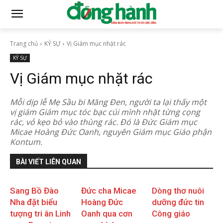
Trang chủ
KÝ SỰ
Vị Giám mục nhặt rác
KÝ SỰ
Vị Giám mục nhặt rác
Mỗi dịp lễ Mẹ Sầu bi Măng Đen, người ta lại thấy một
vị giám Giám mục tóc bạc cúi mình nhặt từng cọng
rác, vỏ kẹo bỏ vào thùng rác. Đó là Đức Giám mục
Micae Hoàng Đức Oanh, nguyên Giám mục Giáo phận
Kontum.
BÀI VIẾT LIÊN QUAN
Sang Bồ Đào
Đức cha Micae
Dòng thơ nuôi
Nha đặt biểu
Hoàng Đức
dưỡng đức tin
tượng tri ân Linh
Oanh qua cơn
Công giáo