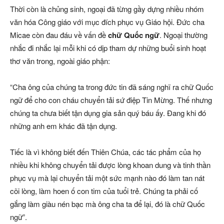
Thời còn là chủng sinh, ngoại đã từng gầy dựng nhiều nhóm
văn hóa Công giáo với mục đích phục vụ Giáo hội. Đức cha
Micae còn đau đáu về vấn đề
chữ Quốc ngữ
. Ngoại thường
nhắc đi nhắc lại mỗi khi có dịp tham dự những buổi sinh hoạt
thơ văn trong, ngoài giáo phận:
“Cha ông của chúng ta trong đức tin đã sáng nghĩ ra chữ Quốc
ngữ để cho con cháu chuyển tải sứ điệp Tin Mừng. Thế nhưng
chúng ta chưa biết tận dụng gia sản quý báu ấy. Đang khi đó
những anh em khác đã tận dụng.
Tiếc là vì không biết đến Thiên Chúa, các tác phẩm của họ
nhiều khi không chuyển tải được lòng khoan dung và tinh thần
phục vụ mà lại chuyển tải một sức mạnh nào đó làm tan nát
cõi lòng, làm hoen ố con tim của tuổi trẻ. Chúng ta phải cố
gắng làm giàu nén bạc mà ông cha ta để lại, đó là chữ Quốc
ngữ”.