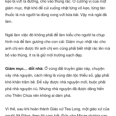
kẹo bị vứt ra đường, cho vào thùng rác. Ở cương vị của một
giám mục, thật khó để cúi xuống nhặt từng vỏ kẹo, từng tàn
thuốc lá mà người ta dùng xong vứt bừa bãi. Vậy mà ngài đã
làm.
Ngài làm việc đó không phải để làm kiểu cho người ta chụp
hình mà để làm gương cho con cái: Giám mục nhặt rác cho
anh chị em được thì anh chị em cũng phải biết nhặt rác lên mà
bỏ vào thùng, ít ra là giữ môi trường sạch đẹp.
Giám mục… đốt nhà:
Ở vùng đất truyền giáo này, chuyện
xây nhà nguyện, cách riêng là vùng dân tộc thiểu số, gặp phải
khó khăn trăm bề. Để xây được nhà nguyện mới, buộc phải
phá nhà nguyện cũ. Nhưng nhà nguyện đã được dâng hiến
cho Thiên Chúa nên không ai dám phá.
Vì thế, sau khi hoàn thành Giáo xứ Tea Long, một giáo xứ của
người Xê Đăng, theo lời cam kết, Đức cha Micae giương cao