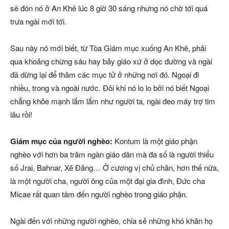
sẽ đón nó ở An Khê lúc 8 giờ 30 sáng nhưng nó chờ tới quá
trưa ngài mới tới.
Sau này nó mới biết, từ Tòa Giám mục xuống An Khê, phải
qua khoảng chừng sáu hay bảy giáo xứ ở dọc đường và ngài
đã dừng lại để thăm các mục tử ở những nơi đó. Ngoại đi
nhiều, trong và ngoài nước. Đôi khi nó lo lo bởi nó biết Ngoại
chẳng khỏe mạnh lắm lắm như người ta, ngài đeo máy trợ tim
lâu rồi!
Giám mục của người nghèo:
Kontum là một giáo phận
nghèo với hơn ba trăm ngàn giáo dân mà đa số là người thiểu
số Jrai, Bahnar, Xê Đăng… Ở cương vị chủ chăn, hơn thế nữa,
là một người cha, người ông của một đại gia đình, Đức cha
Micae rất quan tâm đến người nghèo trong giáo phận.
Ngài đến với những người nghèo, chia sẻ những khó khăn họ