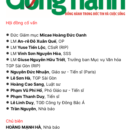
Hội đồng cố vấn
Đức Giám mục
Micae Hoàng Đức Oanh
LM
An-rê Đỗ Xuân Quế
, OP
LM
Yuse Tiến Lộc
, CSsR (RIP)
LM
Vinh Sơn Nguyên Hòa
, SSS
LM
Giuse Nguyễn Hữu Triết
, Trưởng ban Mục vụ Văn hóa
TGP Sài Gòn (RIP)
Nguyễn Đức Nhuận
, Giáo sư - Tiến sĩ (Paris)
Lê Sơn Hà
, TGP Sài Gòn
Hoàng Cao Sang
, Luật sư
Phạm Vũ Phi Hổ
, Phó Giáo sư - Tiến sĩ
Phạm Thanh Duy
, Tiến sĩ
Lê Linh Duy
, TGĐ Công ty Đông Bắc Á
Trần Nguyên
, Nhà báo
Chủ biên
HOÀNG MẠNH HÀ
, Nhà báo