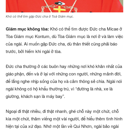
Khó có thể tìm gặp Đức cha ở Toà Giám mục.
Giám mục không tòa:
Khó có thể tìm được Đức cha Micae ở
Tòa Giám mục Kontum, dù Tòa Giám mục là nơi ở và làm việc
của ngài. Ai muốn gặp Đức cha, dù thân thiết cũng phải báo
trước, bởi hiếm khi ngài ở tòa.
Đức cha thường ở các buôn hay những nơi khó khăn nhất của
giáo phận, đến và ở lại với những con người, những mảnh đời,
để lắng nghe nhịp sống của họ và cảm thông sẻ chia. Ngài nói
ngài không có hộ khẩu thường trú, vì “đường là nhà, xe là
giường, khách sạn là máy bay”.
Ngoại đi thật nhiều, đi thật nhanh, ghé chỗ này một chút, chỗ
kia một chút, thăm viếng một vài người, để hiểu thêm tình hình
hiện tại của xứ đạo. Nhớ một lần về Qui Nhơn, ngài bảo ngài