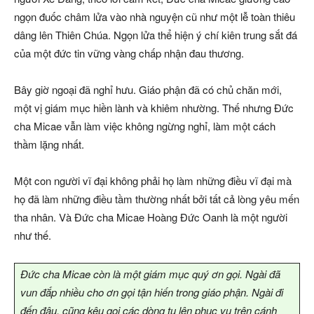
ngọn đuốc châm lửa vào nhà nguyện cũ như một lễ toàn thiêu
dâng lên Thiên Chúa. Ngọn lửa thể hiện ý chí kiên trung sắt đá
của một đức tin vững vàng chấp nhận đau thương.
Bây giờ ngoại đã nghỉ hưu. Giáo phận đã có chủ chăn mới,
một vị giám mục hiền lành và khiêm nhường. Thế nhưng Đức
cha Micae vẫn làm việc không ngừng nghỉ, làm một cách
thầm lặng nhất.
Một con người vĩ đại không phải họ làm những điều vĩ đại mà
họ đã làm những điều tầm thường nhất bởi tất cả lòng yêu mến
tha nhân. Và Đức cha Micae Hoàng Đức Oanh là một người
như thế.
Đức cha Micae còn là một giám mục quý ơn gọi. Ngài đã
vun đắp nhiều cho ơn gọi tận hiến trong giáo phận. Ngài đi
đến đâu, cũng kêu gọi các dòng tu lên phục vụ trên cánh