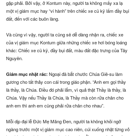
gặp phải. Bởi vậy, ở Kontum này, người ta không mấy xa lạ
một vị giám mục hay “vi hành” trên chiếc xe cũ kỹ lấm đầy bụi
đất, đến với các buôn làng.
Và cũng vì vậy, người ta cũng sẽ dễ dàng nhận ra, chiếc xe
của vị giám mục Kontum giữa những chiếc xe hơi bóng loáng
khác: Chiếc xe cũ kỹ, đầy bụi đất, màu đất đặc trưng của Tây
Nguyên.
Giám mục nhặt rác:
Ngoại đã bắt chước Chúa Giê-su làm
gương cho tất thảy con cái trong giáo phận. “Anh em gọi thầy
là thầy, là Chúa. Điều đó phải lắm, vì quả thật Thầy là thầy, là
Chúa. Vậy nếu Thầy là Chúa, là Thầy mà còn rửa chân cho
anh em thì anh em cũng phải rửa chân cho nhau”.
Mỗi dịp đại lễ Đức Mẹ Măng Đen, người ta không khỏi ngỡ
ngàng trước một vị giám mục cao niên, cúi xuống nhặt từng vỏ