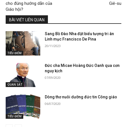
cho đúng hướng dẫn của
Giê-su
Giáo hội?
BÀI VIẾT LIÊN QUAN
Sang Bồ Đào Nha đặt biểu tượng tri ân
Linh mục Francisco De Pina
20/11/2023
TIÊU ĐIỂM
Đức cha Micae Hoàng Đức Oanh qua cơn
nguy kịch
07/09/2020
QUAN SÁT
Dòng thơ nuôi dưỡng đức tin Công giáo
06/07/2020
TIÊU ĐIỂM