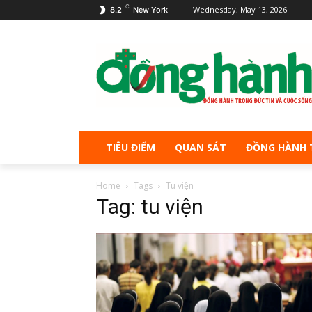
C
Wednesday, May 13, 2026
8.2
New York
TIÊU ĐIỂM
QUAN SÁT
ĐỒNG HÀNH 
Home
Tags
Tu viện
Tag: tu viện