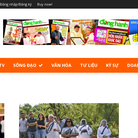
Đăng nhập/Đăng ký
Buy now!
TV
SỐNG ĐẠO
VĂN HÓA
TƯ LIỆU
KÝ SỰ
DOA