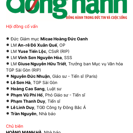
Hội đồng cố vấn
Đức Giám mục
Micae Hoàng Đức Oanh
LM
An-rê Đỗ Xuân Quế
, OP
LM
Yuse Tiến Lộc
, CSsR (RIP)
LM
Vinh Sơn Nguyên Hòa
, SSS
LM
Giuse Nguyễn Hữu Triết
, Trưởng ban Mục vụ Văn hóa
TGP Sài Gòn (RIP)
Nguyễn Đức Nhuận
, Giáo sư - Tiến sĩ (Paris)
Lê Sơn Hà
, TGP Sài Gòn
Hoàng Cao Sang
, Luật sư
Phạm Vũ Phi Hổ
, Phó Giáo sư - Tiến sĩ
Phạm Thanh Duy
, Tiến sĩ
Lê Linh Duy
, TGĐ Công ty Đông Bắc Á
Trần Nguyên
, Nhà báo
Chủ biên
HOÀNG MẠNH HÀ
, Nhà báo