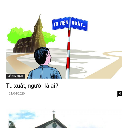
SỐNG ĐẠO
Tu xuất, người là ai?
-
21/04/2020
0