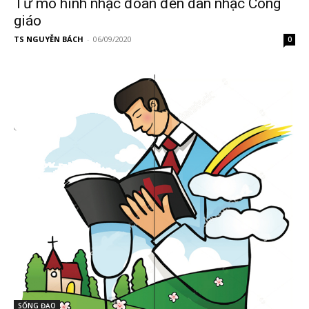
Từ mô hình nhạc đoàn đến dàn nhạc Công
giáo
TS NGUYỄN BÁCH
-
06/09/2020
0
SỐNG ĐẠO