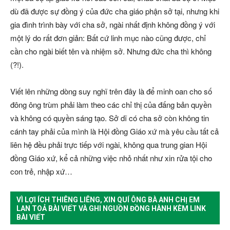
dù đã được sự đồng ý của đức cha giáo phận sở tại, nhưng khi
gia đình trình bày với cha sở, ngài nhất định không đồng ý với
một lý do rất đơn giản: Bất cứ linh mục nào cũng được, chỉ
cần cho ngài biết tên và nhiệm sở. Nhưng đức cha thì không
(?!).
Viết lên những dòng suy nghĩ trên đây là để minh oan cho số
đông ông trùm phải làm theo các chỉ thị của đấng bản quyền
và không có quyền sáng tạo. Sở dĩ có cha sở còn không tin
cánh tay phải của mình là Hội đồng Giáo xứ mà yêu cầu tất cả
liên hệ đều phải trực tiếp với ngài, không qua trung gian Hội
đồng Giáo xứ, kể cả những việc nhỏ nhất như xin rửa tội cho
con trẻ, nhập xứ…
VÌ LỢI ÍCH THIÊNG LIÊNG, XIN QUÍ ÔNG BÀ ANH CHỊ EM
LAN TOẢ BÀI VIẾT VÀ GHI NGUỒN ĐỒNG HÀNH KÈM LINK
BÀI VIẾT