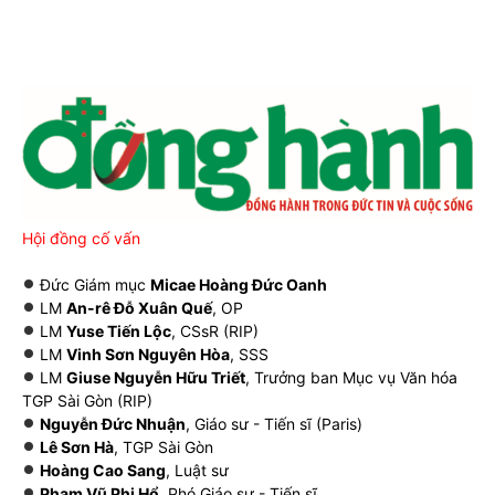
Hội đồng cố vấn
Đức Giám mục
Micae Hoàng Đức Oanh
LM
An-rê Đỗ Xuân Quế
, OP
LM
Yuse Tiến Lộc
, CSsR (RIP)
LM
Vinh Sơn Nguyên Hòa
, SSS
LM
Giuse Nguyễn Hữu Triết
, Trưởng ban Mục vụ Văn hóa
TGP Sài Gòn (RIP)
Nguyễn Đức Nhuận
, Giáo sư - Tiến sĩ (Paris)
Lê Sơn Hà
, TGP Sài Gòn
Hoàng Cao Sang
, Luật sư
Phạm Vũ Phi Hổ
, Phó Giáo sư - Tiến sĩ