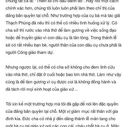
chung tất cả là: “Thiên lôi chỉ đâu đánh đó”. Hay nói một cách
chính xác hơn, chúng tôi luôn luôn phải làm theo chỉ thị của
đấng bản quyền tại chỗ. Như trường hợp của cụ bà mà tác giả
Thạch Phùng đã nêu thì có thể có nhiều tình huống xử lý. Có
cha sở thì rước vào nhà thờ để làm gương về việc sống đạo
hoặc để truyền giáo vì con dâu cụ là tân tòng. Trong thánh lễ
sẽ có rất nhiều bạn bè, người thân của con dâu cụ chưa phải là
người Công giáo tham dự.
Nhưng ngược lại, có thể có cha sở không cho đem linh cữu
vào nhà thờ, chỉ đặt ở cuối hoặc bao lơn nhà thờ. Làm như vậy
cũng là để làm gương vì cụ được coi là không đồng hành và
đã tách rời mọi sinh hoạt của giáo xứ…
Tôi xin kể một trường hợp mà tôi đã gặp để nói lên đặc quyền
của đấng bản quyền tại chỗ. Một vị giám mục rất thân với gia
đình kia. Đức cha có nhã ý đến dâng thánh lễ mãn tang cho
một bà cụ tại giáo xứ nơi các con cái, cháu chắt bà cụ ở. Mặc