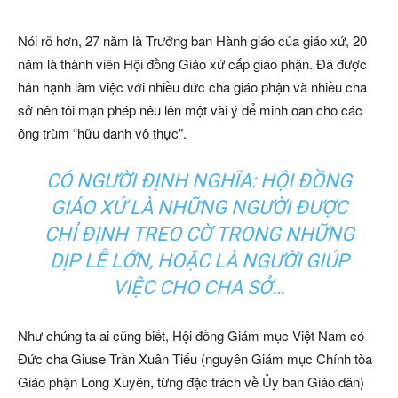
Nói rõ hơn, 27 năm là Trưởng ban Hành giáo của giáo xứ, 20
năm là thành viên Hội đồng Giáo xứ cấp giáo phận. Đã được
hân hạnh làm việc với nhiều đức cha giáo phận và nhiều cha
sở nên tôi mạn phép nêu lên một vài ý để minh oan cho các
ông trùm “hữu danh vô thực”.
CÓ NGƯỜI ĐỊNH NGHĨA: HỘI ĐỒNG
GIÁO XỨ LÀ NHỮNG NGƯỜI ĐƯỢC
CHỈ ĐỊNH TREO CỜ TRONG NHỮNG
DỊP LỄ LỚN, HOẶC LÀ NGƯỜI GIÚP
VIỆC CHO CHA SỞ…
Như chúng ta ai cũng biết, Hội đồng Giám mục Việt Nam có
Đức cha Giuse Trần Xuân Tiếu (nguyên Giám mục Chính tòa
Giáo phận Long Xuyên, từng đặc trách về Ủy ban Giáo dân)