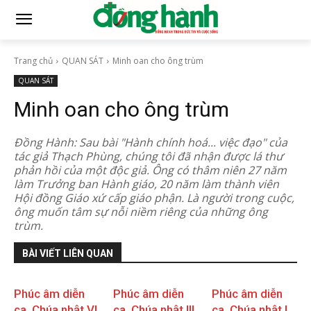
Trang chủ
QUAN SÁT
Minh oan cho ông trùm
QUAN SÁT
Minh oan cho ông trùm
Đồng Hành: Sau bài "Hành chính hoá... việc đạo" của
tác giả Thạch Phùng, chúng tôi đã nhận được lá thư
phản hồi của một độc giả. Ông có thâm niên 27 năm
làm Trưởng ban Hành giáo, 20 năm làm thành viên
Hội đồng Giáo xứ cấp giáo phận. Là người trong cuộc,
ông muốn tâm sự nỗi niềm riêng của những ông
trùm.
BÀI VIẾT LIÊN QUAN
Phúc âm diễn
Phúc âm diễn
Phúc âm diễn
ca, Chúa nhật VI
ca, Chúa nhật III
ca, Chúa nhật I