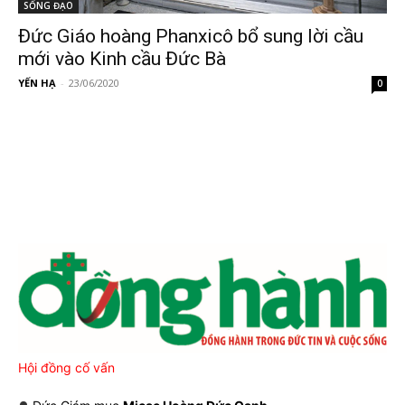
SỐNG ĐẠO
Đức Giáo hoàng Phanxicô bổ sung lời cầu
mới vào Kinh cầu Đức Bà
YẾN HẠ
-
23/06/2020
0
Hội đồng cố vấn