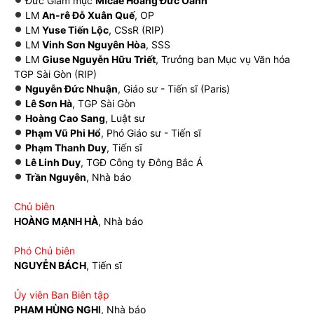
Đức Giám mục
Micae Hoàng Đức Oanh
LM
An-rê Đỗ Xuân Quế
, OP
LM
Yuse Tiến Lộc
, CSsR (RIP)
LM
Vinh Sơn Nguyên Hòa
, SSS
LM
Giuse Nguyễn Hữu Triết
, Trưởng ban Mục vụ Văn hóa
TGP Sài Gòn (RIP)
Nguyễn Đức Nhuận
, Giáo sư - Tiến sĩ (Paris)
Lê Sơn Hà
, TGP Sài Gòn
Hoàng Cao Sang
, Luật sư
Phạm Vũ Phi Hổ
, Phó Giáo sư - Tiến sĩ
Phạm Thanh Duy
, Tiến sĩ
Lê Linh Duy
, TGĐ Công ty Đông Bắc Á
Trần Nguyên
, Nhà báo
Chủ biên
HOÀNG MẠNH HÀ
, Nhà báo
Phó Chủ biên
NGUYỄN BÁCH
, Tiến sĩ
Ủy viên Ban Biên tập
PHẠM HÙNG NGHỊ
, Nhà báo