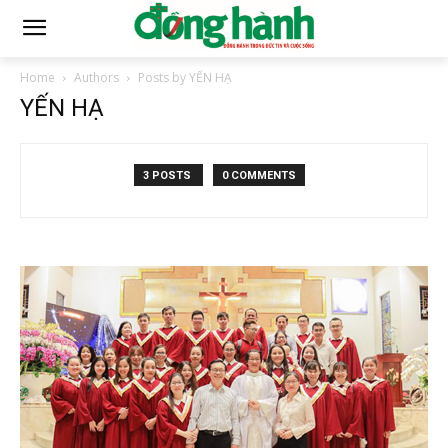
Home
Authors
Posts by YẾN HẠ
YẾN HẠ
3 POSTS
0 COMMENTS