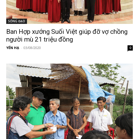
SỐNG ĐẠO
Ban Hợp xướng Suối Việt giúp đỡ vợ chồng
người mù 21 triệu đồng
YẾN HẠ
-
03/08/2020
0