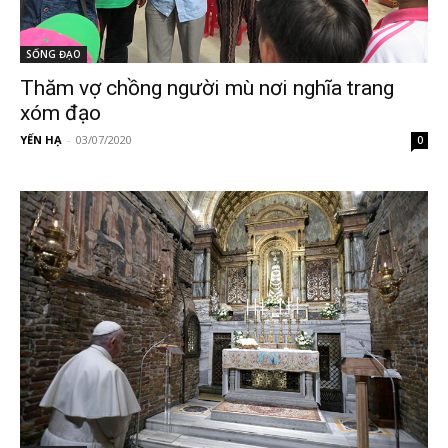
SỐNG ĐẠO
Thăm vợ chồng người mù nơi nghĩa trang
xóm đạo
YẾN HẠ
-
03/07/2020
0