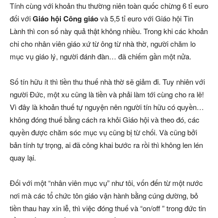
Tính cùng với khoản thu thường niên toàn quốc chừng 6 tỉ euro
đối với
Giáo hội Công giáo
và 5,5 tỉ euro với Giáo hội Tin
Lành thì con số này quả thật không nhiều. Trong khi các khoản
chi cho nhân viên giáo xứ từ ông từ nhà thờ, người chăm lo
mục vụ giáo lý, người đánh đàn… đã chiếm gần một nửa.
Số tín hữu ít thì tiền thu thuế nhà thờ sẽ giảm đi. Tuy nhiên với
người Đức, một xu cũng là tiền và phải làm tới cùng cho ra lẽ!
Vì đây là khoản thuế tự nguyện nên người tín hữu có quyền…
không đóng thuế bằng cách ra khỏi Giáo hội và theo đó, các
quyền được chăm sóc mục vụ cũng bị từ chối. Và cũng bởi
bản tính tự trọng, ai đã công khai bước ra rồi thì không len lén
quay lại.
Đối với một “nhân viên mục vụ” như tôi, vốn đến từ một nước
nơi mà các tổ chức tôn giáo vận hành bằng cúng dường, bỏ
tiền thau hay xin lễ, thì việc đóng thuế và “on/off ” trong đức tin