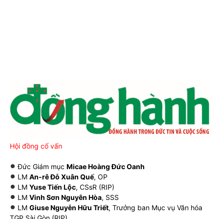
Hội đồng cố vấn
Đức Giám mục
Micae Hoàng Đức Oanh
LM
An-rê Đỗ Xuân Quế
, OP
LM
Yuse Tiến Lộc
, CSsR (RIP)
LM
Vinh Sơn Nguyên Hòa
, SSS
LM
Giuse Nguyễn Hữu Triết
, Trưởng ban Mục vụ Văn hóa
TGP Sài Gòn (RIP)