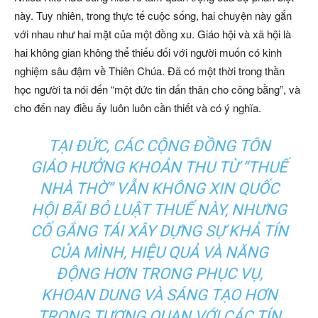
này. Tuy nhiên, trong thực tế cuộc sống, hai chuyện này gắn
với nhau như hai mặt của một đồng xu. Giáo hội và xã hội là
hai không gian không thể thiếu đối với người muốn có kinh
nghiệm sâu đậm về Thiên Chúa. Đã có một thời trong thần
học người ta nói đến “một đức tin dấn thân cho công bằng”, và
cho đến nay điều ấy luôn luôn cần thiết và có ý nghĩa.
TẠI ĐỨC, CÁC CỘNG ĐỒNG TÔN
GIÁO HƯỞNG KHOẢN THU TỪ “THUẾ
NHÀ THỜ” VẪN KHÔNG XIN QUỐC
HỘI BÃI BỎ LUẬT THUẾ NÀY, NHƯNG
CỐ GẮNG TÁI XÂY DỰNG SỰ KHẢ TÍN
CỦA MÌNH, HIỆU QUẢ VÀ NĂNG
ĐỘNG HƠN TRONG PHỤC VỤ,
KHOAN DUNG VÀ SÁNG TẠO HƠN
TRONG TƯƠNG QUAN VỚI CÁC TÍN