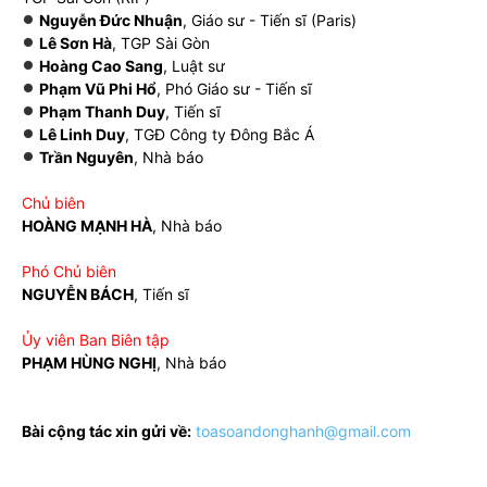
Nguyễn Đức Nhuận
, Giáo sư - Tiến sĩ (Paris)
Lê Sơn Hà
, TGP Sài Gòn
Hoàng Cao Sang
, Luật sư
Phạm Vũ Phi Hổ
, Phó Giáo sư - Tiến sĩ
Phạm Thanh Duy
, Tiến sĩ
Lê Linh Duy
, TGĐ Công ty Đông Bắc Á
Trần Nguyên
, Nhà báo
Chủ biên
HOÀNG MẠNH HÀ
, Nhà báo
Phó Chủ biên
NGUYỄN BÁCH
, Tiến sĩ
Ủy viên Ban Biên tập
PHẠM HÙNG NGHỊ
, Nhà báo
Bài cộng tác xin gửi về:
toasoandonghanh@gmail.com