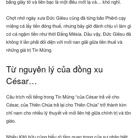
bằng giấy tờ và tiền bạc là một điều mới lạ và… khó nghĩ.
Chợt nhớ ngày xưa Đức Giêsu cũng đã từng bảo Phêrô cạy
miệng cá lấy tiền đóng thuế, nhưng bây giờ đành chịu vì làm gì
có cá ngậm tiền như thời Đấng Mêsia. Dầu vậy, Đức Giêsu đã
không ít lần phải đối diện với mối nan giải giữa tiền thuế và
những giá trị Tin Mừng.
Từ nguyên lý của đồng xu
César…
Câu trích nổi tiếng trong Tin Mừng “của César trả về cho
César, của Thiên Chúa trả lại cho Thiên Chúa” trở thành kim
chỉ nam cho nhiều lý thuyết về mối liên hệ giữa chính trị và tôn
giáo.
Nhiều Kitô hữu cũng hiểu rõ tầm quan trọng của sự phân biệt