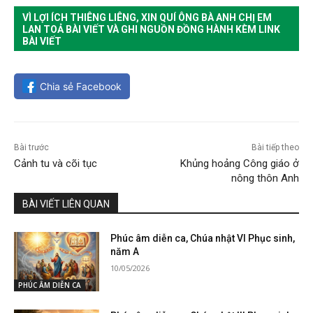
VÌ LỢI ÍCH THIÊNG LIÊNG, XIN QUÍ ÔNG BÀ ANH CHỊ EM
LAN TOẢ BÀI VIẾT VÀ GHI NGUỒN ĐỒNG HÀNH KÈM LINK
BÀI VIẾT
Chia sẻ Facebook
Bài trước
Bài tiếp theo
Cảnh tu và cõi tục
Khủng hoảng Công giáo ở
nông thôn Anh
BÀI VIẾT LIÊN QUAN
Phúc âm diễn ca, Chúa nhật VI Phục sinh,
năm A
10/05/2026
PHÚC ÂM DIỄN CA