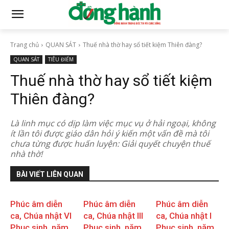
Trang chủ
QUAN SÁT
Thuế nhà thờ hay sổ tiết kiệm Thiên đàng?
QUAN SÁT
TIÊU ĐIỂM
Thuế nhà thờ hay sổ tiết kiệm
Thiên đàng?
Là linh mục có dịp làm việc mục vụ ở hải ngoại, không
ít lần tôi được giáo dân hỏi ý kiến một vấn đề mà tôi
chưa từng được huấn luyện: Giải quyết chuyện thuế
nhà thờ!
BÀI VIẾT LIÊN QUAN
Phúc âm diễn
Phúc âm diễn
Phúc âm diễn
ca, Chúa nhật VI
ca, Chúa nhật III
ca, Chúa nhật I
Phục sinh, năm
Phục sinh, năm
Phục sinh, năm