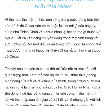
HỮU CỦA MÌNH.
Vì thế, bao lâu một tín hữu còn sống trong cuộc sống trần thế
của mình thì César vẫn chưa nhận lại hết cái gì của ông ấy,
cũng như Thiên Chúa vẫn chưa nhận lại hết những gì thuộc về
Người. Tất cả vẫn đang chuyển động trong một tình trạng hết
sức tương đối. Và một điều quan trọng hơn, người ta không thể
mua được những gì thuộc về Thiên Chúa bằng những gì thuộc
về César.
Tới đây câu chuyện thuế nhà thờ tại Đức đặt ra một câu hỏi
quan trọng hơn. Làm thế nào người tín hữu thực thi sự công
bình bằng của cải và tài chính của mình, trong tương quan với
hai định chế làm nên đời sống của họ: Giáo Hội và Nhà nước?
Bởi đóng thuế hay dâng cúng chỉ là một trong nhiều mô hình
nói về thu nhập của tôn giáo và xã hội, và vì chúng gắn với lịch
sử rất riêng của từng dân tộc hay Giáo hội địa phương nên