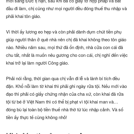
mới sang Đức tị nạn, sau khi đã có giấy tờ hợp pháp và bắt
đầu đi làm, chị cũng như mọi người đều đóng thuế thu nhập và
phải khai tôn giáo.
Vì thời ấy lương eo hẹp và còn phải dành dụm chút tiền phụ
giúp người thân ở quê nhà nên chị đã khai không theo tôn giáo
nào. Nhiều năm sau, mọi thứ đã ổn định, nhà cửa con cái đã
chu tất, nhất là muốn nêu gương cho con cái, chị nghĩ đến việc
khai trở lại làm người Công giáo.
Phải nói rằng, thời gian qua chị vẫn đi lễ và lãnh bí tích đều
đặn. Khổ nỗi làm tờ khai thì phải ghi ngày rửa tội. Nếu mới vào
đạo thì phải có giấy chứng nhận của cha xứ, còn khai đã rửa
tội từ bé ở Việt Nam thì có thể bị phạt vì tội khai man và…
đóng bù lại toàn bộ tiền thuế nhà thờ từ lúc nhập cảnh. Và số
tiền ấy thực tế cũng không nhỏ!