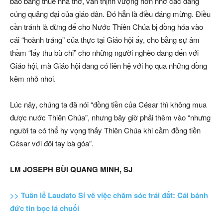
bảo bằng thuế nhà thờ, vẫn thịnh vượng hơn nhờ các dâng
cúng quảng đại của giáo dân. Đó hẳn là điều đáng mừng. Điều
cần tránh là đừng để cho Nước Thiên Chúa bị đồng hóa vào
cái “hoành tráng” của thực tại Giáo hội ấy, cho bằng sự âm
thầm “lấy thu bù chi” cho những người nghèo đang đến với
Giáo hội, mà Giáo hội đang có liên hệ với họ qua những đồng
kẽm nhỏ nhoi.
Lúc nãy, chúng ta đã nói “đồng tiền của César thì không mua
được nước Thiên Chúa”, nhưng bây giờ phải thêm vào “nhưng
người ta có thể hy vọng thấy Thiên Chúa khi cầm đồng tiền
César với đôi tay bà góa”.
LM JOSEPH BÙI QUANG MINH, SJ
>> Tuần lễ Laudato Sí về việc chăm sóc trái đất: Cái bánh
đức tin bọc lá chuối