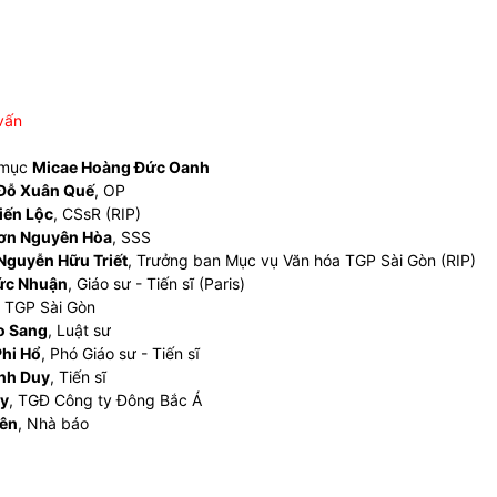
vấn
 mục
Micae Hoàng Đức Oanh
Đỗ Xuân Quế
, OP
iến Lộc
, CSsR (RIP)
ơn Nguyên Hòa
, SSS
Nguyễn Hữu Triết
, Trưởng ban Mục vụ Văn hóa TGP Sài Gòn (RIP)
ức Nhuận
, Giáo sư - Tiến sĩ (Paris)
, TGP Sài Gòn
o Sang
, Luật sư
hi Hổ
, Phó Giáo sư - Tiến sĩ
nh Duy
, Tiến sĩ
uy
, TGĐ Công ty Đông Bắc Á
yên
, Nhà báo