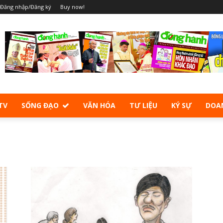
Đăng nhập/Đăng ký
Buy now!
TV
SỐNG ĐẠO
VĂN HÓA
TƯ LIỆU
KÝ SỰ
DOA