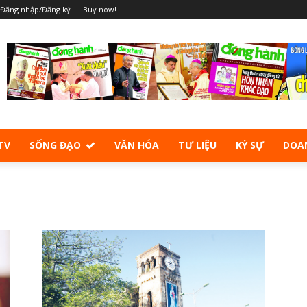
Đăng nhập/Đăng ký
Buy now!
TV
SỐNG ĐẠO
VĂN HÓA
TƯ LIỆU
KÝ SỰ
DOA