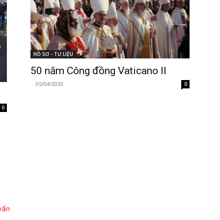
HỒ SƠ - TƯ LIỆU
50 năm Công đồng Vaticano II
-
05/04/2020
0
0
vấn