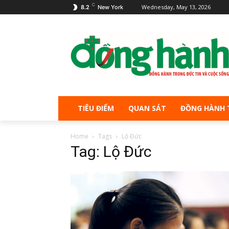
C
Wednesday, May 13, 2026
8.2
New York
TIÊU ĐIỂM
QUAN SÁT
ĐỒNG HÀNH 
Home
Tags
Lộ Đức
Tag: Lộ Đức