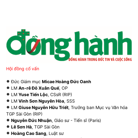
Hội đồng cố vấn
Đức Giám mục
Micae Hoàng Đức Oanh
LM
An-rê Đỗ Xuân Quế
, OP
LM
Yuse Tiến Lộc
, CSsR (RIP)
LM
Vinh Sơn Nguyên Hòa
, SSS
LM
Giuse Nguyễn Hữu Triết
, Trưởng ban Mục vụ Văn hóa
TGP Sài Gòn (RIP)
Nguyễn Đức Nhuận
, Giáo sư - Tiến sĩ (Paris)
Lê Sơn Hà
, TGP Sài Gòn
Hoàng Cao Sang
, Luật sư