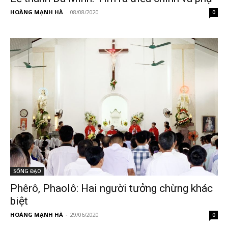
HOÀNG MẠNH HÀ
-
08/08/2020
0
SỐNG ĐẠO
Phêrô, Phaolô: Hai người tưởng chừng khác
biệt
HOÀNG MẠNH HÀ
-
29/06/2020
0