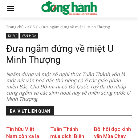
Trang chủ
KÝ SỰ
Đưa ngắm đứng về miệt U Minh Thượng
KÝ SỰ
VĂN HÓA
Đưa ngắm đứng về miệt U
Minh Thượng
Ngắm đứng và một số nghi thức Tuần Thánh vốn là
một nét vắn hoá đặc thù riêng có ở các giáo phận
miền Bắc. Cha Đô-mi-ni-cô Đỗ Quốc Tuý đã du nhập
cung ngắm và các sinh hoạt này về miền sông nước U
Minh Thượng.
BÀI VIẾT LIÊN QUAN
Tín hữu Việt
Tuần Thánh
Bồi hồi đọc kinh
Nam còn xa lạ
mùa dịch: Biến
vãn Mùa Chay