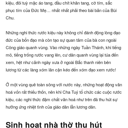
kiệu, đôi tuỳ mặc áo tang, đầu chít khăn tang, cờ tím, sắc
phục tím của Đức Mẹ… nhất nhất phải theo bài bản của Bùi
Chu.
Những nghi thức rước kiệu này không chỉ đánh động lòng đạo
đức của bổn đạo mà còn tạo sự quan tâm của bà con ngoài
Công giáo quanh vùng. Vào những ngày Tuần Thánh, khi tiếng
mõ, tiếng trống rước vang lên, cư dân quanh vùng lại túa đến
xem, hệt như cảnh ngày xưa ở ngoài Bắc thanh niên bên
lương từ các làng xóm lân cận kéo đến xóm đạo xem rước!
Ở một vùng quê toàn sông với nước này, những hoạt động văn
hoá vốn rất thiếu thốn, nên khi Cha Tuý tổ chức các cuộc rước
kiệu, các nghi thức đậm chất văn hoá như trên đã thu hút sự
hưởng ứng nhiệt tình của giáo dân lẫn lương dân.
Sinh hoạt nhà thờ thu hút