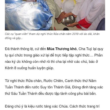
Các cụ “quan viên” tham dự nghi thức Rửa chân năm 2019 với áo dài, khăn
đống và gậy…
Đã thành thông lệ, cứ đến
Mùa Thương khó
, Cha Tuý lại quy
tụ quí chức trong giáo xứ lại để trực tiếp tập nghi thức… Phần
nào ký ức không còn nhớ rõ thì cha lại nhờ các chú, bác ở
Kênh 8 xuống huấn luyện giúp.
Từ nghi thức Rửa chân, Rước Chiên, Canh thức thứ Năm
Tuần Thánh đến rước Suy tôn Thánh Giá, Đóng đinh táng xác
thứ Sáu Tuần Thánh đều được tập tành công phu bài bản.
Đáng chú ý là kiệu rước táng xác Chúa. Cách thức trang trí