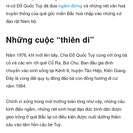
ni-cô Đỗ Quốc Tuý đã đưa
ngắm đứng
và những nét văn hoá
truyền thống của quê gốc miền Bắc hoà nhập vào những xứ
đạo rặt Nam bộ.
Những cuộc “thiên di”
Năm 1976, khi mới lên bảy, Cha Đỗ Quốc Tuý cùng với ông bà
cố và các em rời quê Cổ Ra, Bùi Chu. Ban đầu gia đình
chuyển vào sinh sống tại Kênh 8, huyện Tân Hiệp, Kiên Giang.
Đây là vùng đất quy tụ đông đảo bà con đồng hương di cư
năm 1954.
Chính vì sống trong môi trường toàn tòng như vậy, những câu
kinh điệu ngắm, những nét sinh hoạt đạo đức bình dân được
gieo trồng ở quê Bắc lại có điều kiện được nuôi dưỡng thấm
sâu vào tâm hồn cậu bé Tuý.