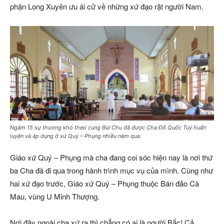
phận Long Xuyên ưu ái cử về những xứ đạo rặt người Nam.
Ngắm 15 sự thương khó theo cung Bùi Chu đã được Cha Đỗ Quốc Tuý huấn
luyện và áp dụng ở xứ Quý – Phụng nhiều năm qua.
Giáo xứ Quý – Phụng mà cha đang coi sóc hiện nay là nơi thứ
ba Cha đã đi qua trong hành trình mục vụ của mình. Cũng như
hai xứ đạo trước, Giáo xứ Quý – Phụng thuộc Bán đảo Cà
Mau, vùng U Minh Thượng.
Nơi đây ngoài cha xứ ra thì chẳng có ai là người Bắc! Cả