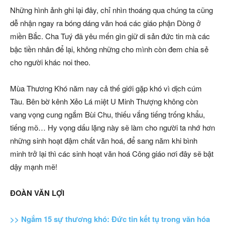
Những hình ảnh ghi lại đây, chỉ nhìn thoáng qua chúng ta cũng
dễ nhận ngay ra bóng dáng văn hoá các giáo phận Dòng ở
miền Bắc. Cha Tuý đã yêu mến gìn giữ di sản đức tin mà các
bậc tiền nhân để lại, không những cho mình còn đem chia sẻ
cho người khác noi theo.
Mùa Thương Khó năm nay cả thế giới gặp khó vì dịch cúm
Tàu. Bên bờ kênh Xẻo Lá miệt U Minh Thượng không còn
vang vọng cung ngắm Bùi Chu, thiếu vắng tiếng trống khẩu,
tiếng mõ… Hy vọng dấu lặng này sẽ làm cho người ta nhớ hơn
những sinh hoạt đậm chất văn hoá, để sang năm khi bình
minh trở lại thì các sinh hoạt văn hoá Công giáo nơi đây sẽ bật
dậy mạnh mẽ!
ĐOÀN VĂN LỢI
>> Ngắm 15 sự thương khó: Đức tin kết tụ trong văn hóa