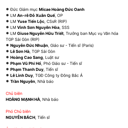
Đức Giám mục
Micae Hoàng Đức Oanh
LM
An-rê Đỗ Xuân Quế
, OP
LM
Yuse Tiến Lộc
, CSsR (RIP)
LM
Vinh Sơn Nguyên Hòa
, SSS
LM
Giuse Nguyễn Hữu Triết
, Trưởng ban Mục vụ Văn hóa
TGP Sài Gòn (RIP)
Nguyễn Đức Nhuận
, Giáo sư - Tiến sĩ (Paris)
Lê Sơn Hà
, TGP Sài Gòn
Hoàng Cao Sang
, Luật sư
Phạm Vũ Phi Hổ
, Phó Giáo sư - Tiến sĩ
Phạm Thanh Duy
, Tiến sĩ
Lê Linh Duy
, TGĐ Công ty Đông Bắc Á
Trần Nguyên
, Nhà báo
Chủ biên
HOÀNG MẠNH HÀ
, Nhà báo
Phó Chủ biên
NGUYỄN BÁCH
, Tiến sĩ