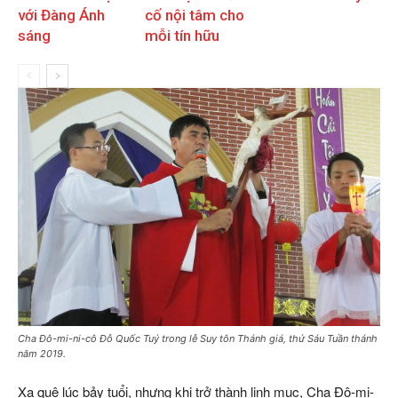
với Đàng Ánh
cố nội tâm cho
sáng
mỗi tín hữu
Cha Đô-mi-ni-cô Đỗ Quốc Tuý trong lễ Suy tôn Thánh giá, thứ Sáu Tuần thánh
năm 2019.
Xa quê lúc bảy tuổi, nhưng khi trở thành linh mục, Cha Đô-mi-