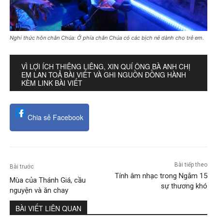
Nghi thức hôn chân Chúa: Ở phía chân Chúa có các bịch nẻ dành cho trẻ em.
VÌ LỢI ÍCH THIÊNG LIÊNG, XIN QUÍ ÔNG BÀ ANH CHỊ
EM LAN TOẢ BÀI VIẾT VÀ GHI NGUỒN ĐỒNG HÀNH
KÈM LINK BÀI VIẾT
Chia sẻ Facebook
Bài tiếp theo
Bài trước
Tính âm nhạc trong Ngắm 15
Mùa của Thánh Giá, cầu
sự thương khó
nguyện và ăn chay
BÀI VIẾT LIÊN QUAN