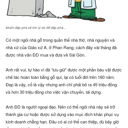
Muốn đập phá sẽ tìm lý do để đập phá…
Có một ngôi nhà gỗ trong quần thể nhà thờ, nhà nguyện và
nhà xứ của Giáo xứ A. ở Phan Rang, cách đây vài tháng đã
được nhà văn ĐD mua và đưa về Sài Gòn.
Anh rất vui, tự hào vì đã “lưu giữ” được một phần báu vật được
chế tác hoàn toàn bằng gỗ quí, lại có tuổi đời trên 160 năm.
Đẹp là vậy, cổ là vậy nhưng anh chỉ phải bỏ ra 45 triệu đồng
và hơn 30 triệu đồng cho việc vận chuyển, tái dựng.
Anh ĐD là người ngoại đạo. Nên có thể ngôi nhà này sẽ trở
thành gia cư hoặc được sử dụng vào mục đích khác phục vụ
kinh doanh chẳng hạn. Đâu có ai có thể can thiệp, dù bây giờ