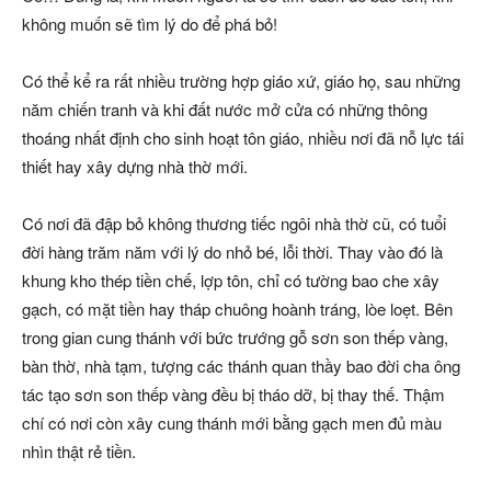
không muốn sẽ tìm lý do để phá bỏ!
Có thể kể ra rất nhiều trường hợp giáo xứ, giáo họ, sau những
năm chiến tranh và khi đất nước mở cửa có những thông
thoáng nhất định cho sinh hoạt tôn giáo, nhiều nơi đã nỗ lực tái
thiết hay xây dựng nhà thờ mới.
Có nơi đã đập bỏ không thương tiếc ngôi nhà thờ cũ, có tuổi
đời hàng trăm năm với lý do nhỏ bé, lỗi thời. Thay vào đó là
khung kho thép tiền chế, lợp tôn, chỉ có tường bao che xây
gạch, có mặt tiền hay tháp chuông hoành tráng, lòe loẹt. Bên
trong gian cung thánh với bức trướng gỗ sơn son thếp vàng,
bàn thờ, nhà tạm, tượng các thánh quan thầy bao đời cha ông
tác tạo sơn son thếp vàng đều bị tháo dỡ, bị thay thế. Thậm
chí có nơi còn xây cung thánh mới bằng gạch men đủ màu
nhìn thật rẻ tiền.