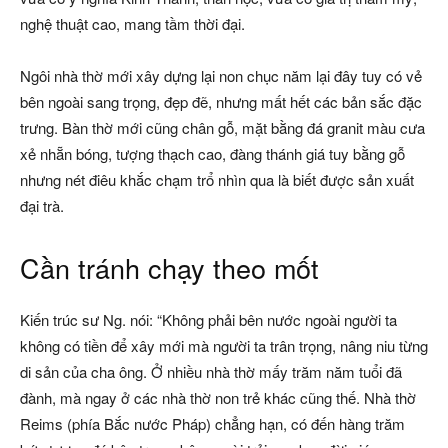
nghệ thuật cao, mang tầm thời đại.
Ngôi nhà thờ mới xây dựng lại non chục năm lại đây tuy có vẻ
bên ngoài sang trọng, đẹp đẽ, nhưng mất hết các bản sắc đặc
trưng. Bàn thờ mới cũng chân gỗ, mặt bằng đá granit màu cưa
xẻ nhẵn bóng, tượng thạch cao, đàng thánh giá tuy bằng gỗ
nhưng nét điêu khắc chạm trổ nhìn qua là biết được sản xuất
đại trà.
Cần tránh chạy theo mốt
Kiến trúc sư Ng. nói: “Không phải bên nước ngoài người ta
không có tiền để xây mới mà người ta trân trọng, nâng niu từng
di sản của cha ông. Ở nhiều nhà thờ mấy trăm năm tuổi đã
đành, mà ngay ở các nhà thờ non trẻ khác cũng thế. Nhà thờ
Reims (phía Bắc nước Pháp) chẳng hạn, có đến hàng trăm