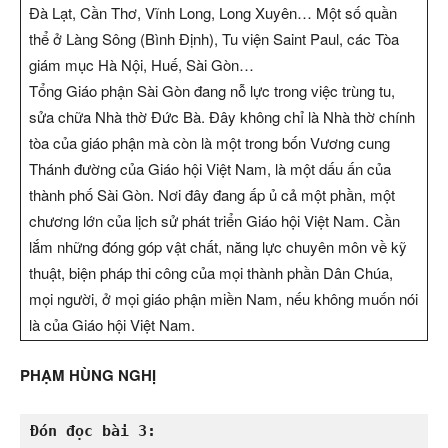
Đà Lạt, Cần Thơ, Vĩnh Long, Long Xuyên… Một số quần
thể ở Làng Sông (Bình Định), Tu viện Saint Paul, các Tòa
giám mục Hà Nội, Huế, Sài Gòn…
Tổng Giáo phận Sài Gòn đang nỗ lực trong việc trùng tu,
sửa chữa Nhà thờ Đức Bà. Đây không chỉ là Nhà thờ chính
tòa của giáo phận mà còn là một trong bốn Vương cung
Thánh đường của Giáo hội Việt Nam, là một dấu ấn của
thành phố Sài Gòn. Nơi đây đang ấp ủ cả một phần, một
chương lớn của lịch sử phát triển Giáo hội Việt Nam. Cần
lắm những đóng góp vật chất, năng lực chuyên môn về kỹ
thuật, biện pháp thi công của mọi thành phần Dân Chúa,
mọi người, ở mọi giáo phận miền Nam, nếu không muốn nói
là của Giáo hội Việt Nam.
PHẠM HÙNG NGHỊ
Đón đọc bài 3: