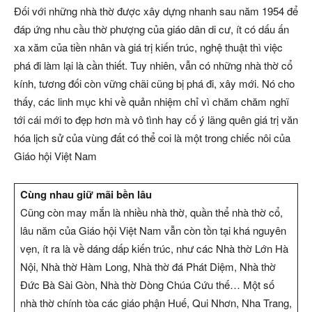
Đối với những nhà thờ được xây dựng nhanh sau năm 1954 để
đáp ứng nhu cầu thờ phượng của giáo dân di cư, ít có dấu ấn
xa xăm của tiền nhân và giá trị kiến trúc, nghệ thuật thì việc
phá đi làm lại là cần thiết. Tuy nhiên, vẫn có những nhà thờ cổ
kính, tương đối còn vững chãi cũng bị phá đi, xây mới. Nó cho
thấy, các linh mục khi về quản nhiệm chỉ vì chăm chăm nghĩ
tới cái mới to đẹp hơn mà vô tình hay cố ý lãng quên giá trị văn
hóa lịch sử của vùng đất có thể coi là một trong chiếc nôi của
Giáo hội Việt Nam
Cùng nhau giữ mãi bền lâu
Cũng còn may mắn là nhiều nhà thờ, quần thể nhà thờ cổ,
lâu năm của Giáo hội Việt Nam vẫn còn tồn tại khá nguyên
vẹn, ít ra là về dáng dấp kiến trúc, như các Nhà thờ Lớn Hà
Nội, Nhà thờ Hàm Long, Nhà thờ đá Phát Diệm, Nhà thờ
Đức Bà Sài Gòn, Nhà thờ Dòng Chúa Cứu thế… Một số
nhà thờ chính tòa các giáo phận Huế, Qui Nhơn, Nha Trang,