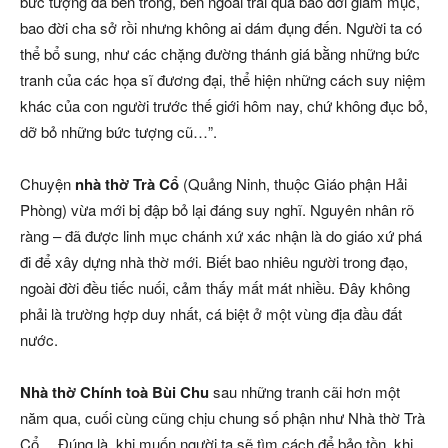
bức tượng đá bên trong, bên ngoài trải qua bao đời giám mục,
bao đời cha sở rồi nhưng không ai dám đụng đến. Người ta có
thể bổ sung, như các chặng đường thánh giá bằng những bức
tranh của các họa sĩ đương đại, thể hiện những cách suy niệm
khác của con người trước thế giới hôm nay, chứ không đục bỏ,
dỡ bỏ những bức tượng cũ…”.
Chuyện
nhà thờ Trà Cổ
(Quảng Ninh, thuộc Giáo phận Hải
Phòng) vừa mới bị đập bỏ lại đáng suy nghĩ. Nguyên nhân rõ
ràng – đã được linh mục chánh xứ xác nhận là do giáo xứ phá
đi để xây dựng nhà thờ mới. Biết bao nhiêu người trong đạo,
ngoài đời đều tiếc nuối, cảm thấy mất mát nhiều. Đây không
phải là trường hợp duy nhất, cá biệt ở một vùng địa đầu đất
nước.
Nhà thờ Chính toà Bùi Chu
sau những tranh cãi hơn một
năm qua, cuối cùng cũng chịu chung số phận như Nhà thờ Trà
Cổ… Đúng là, khi muốn người ta sẽ tìm cách để bảo tồn, khi