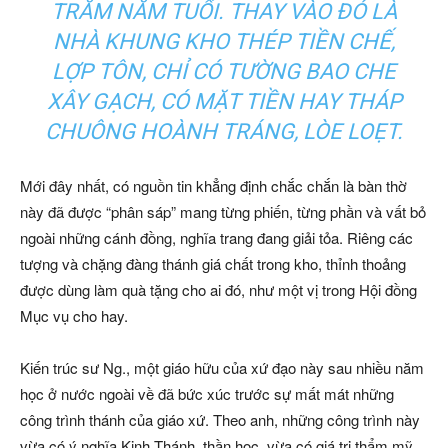
TRĂM NĂM TUỔI. THAY VÀO ĐÓ LÀ
NHÀ KHUNG KHO THÉP TIỀN CHẾ,
LỢP TÔN, CHỈ CÓ TƯỜNG BAO CHE
XÂY GẠCH, CÓ MẶT TIỀN HAY THÁP
CHUÔNG HOÀNH TRÁNG, LÒE LOẸT.
Mới đây nhất, có nguồn tin khẳng định chắc chắn là bàn thờ
này đã được “phân sáp” mang từng phiến, từng phần và vất bỏ
ngoài những cánh đồng, nghĩa trang đang giải tỏa. Riêng các
tượng và chặng đàng thánh giá chất trong kho, thỉnh thoảng
được dùng làm quà tặng cho ai đó, như một vị trong Hội đồng
Mục vụ cho hay.
Kiến trúc sư Ng., một giáo hữu của xứ đạo này sau nhiều năm
học ở nước ngoài về đã bức xúc trước sự mất mát những
công trình thánh của giáo xứ. Theo anh, những công trình này
vừa có ý nghĩa Kinh Thánh, thần học, vừa có giá trị thẩm mỹ,