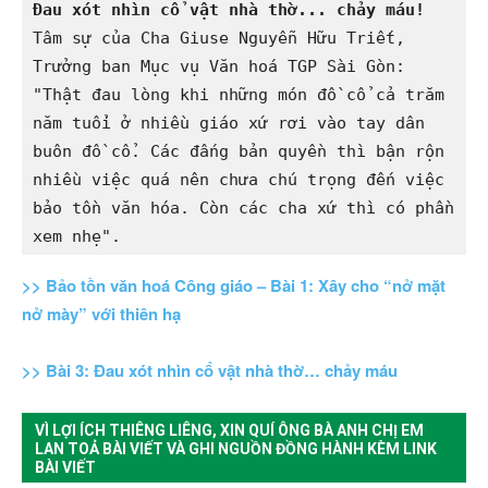
Đau xót nhìn cổ vật nhà thờ... chảy máu!
Tâm sự của Cha Giuse Nguyễn Hữu Triết, 
Trưởng ban Mục vụ Văn hoá TGP Sài Gòn: 
"Thật đau lòng khi những món đồ cổ cả trăm 
năm tuổi ở nhiều giáo xứ rơi vào tay dân 
buôn đồ cổ. Các đấng bản quyền thì bận rộn 
nhiều việc quá nên chưa chú trọng đến việc 
bảo tồn văn hóa. Còn các cha xứ thì có phần 
xem nhẹ". 
>> Bảo tồn văn hoá Công giáo – Bài 1: Xây cho “nở mặt
nở mày” với thiên hạ
>> Bài 3: Đau xót nhìn cổ vật nhà thờ… chảy máu
VÌ LỢI ÍCH THIÊNG LIÊNG, XIN QUÍ ÔNG BÀ ANH CHỊ EM
LAN TOẢ BÀI VIẾT VÀ GHI NGUỒN ĐỒNG HÀNH KÈM LINK
BÀI VIẾT