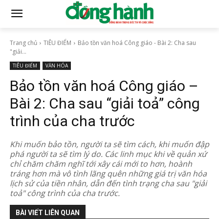
Trang chủ
TIÊU ĐIỂM
Bảo tồn văn hoá Công giáo - Bài 2: Cha sau
"giải...
TIÊU ĐIỂM
VĂN HÓA
Bảo tồn văn hoá Công giáo –
Bài 2: Cha sau “giải toả” công
trình của cha trước
Khi muốn bảo tồn, người ta sẽ tìm cách, khi muốn đập
phá người ta sẽ tìm lý do. Các linh mục khi về quản xứ
chỉ chăm chăm nghĩ tới xây cái mới to hơn, hoành
tráng hơn mà vô tình lãng quên những giá trị văn hóa
lịch sử của tiền nhân, dẫn đến tình trạng cha sau "giải
toả" công trình của cha trước.
BÀI VIẾT LIÊN QUAN