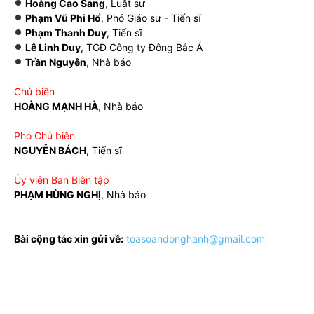
Hoàng Cao Sang
, Luật sư
Phạm Vũ Phi Hổ
, Phó Giáo sư - Tiến sĩ
Phạm Thanh Duy
, Tiến sĩ
Lê Linh Duy
, TGĐ Công ty Đông Bắc Á
Trần Nguyên
, Nhà báo
Chủ biên
HOÀNG MẠNH HÀ
, Nhà báo
Phó Chủ biên
NGUYỄN BÁCH
, Tiến sĩ
Ủy viên Ban Biên tập
PHẠM HÙNG NGHỊ
, Nhà báo
Bài cộng tác xin gửi về:
toasoandonghanh@gmail.com