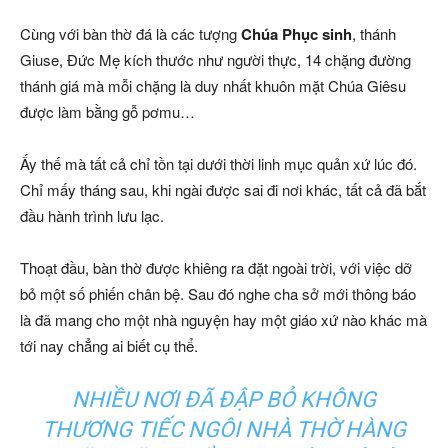
Cùng với bàn thờ đá là các tượng
Chúa Phục sinh
, thánh
Giuse, Đức Mẹ kích thước như người thực, 14 chặng đường
thánh giá mà mỗi chặng là duy nhất khuôn mặt Chúa Giêsu
được làm bằng gỗ pơmu…
Ấy thế mà tất cả chỉ tồn tại dưới thời linh mục quản xứ lúc đó.
Chỉ mấy tháng sau, khi ngài được sai đi nơi khác, tất cả đã bắt
đầu hành trình lưu lạc.
Thoạt đầu, bàn thờ được khiêng ra đặt ngoài trời, với việc dỡ
bỏ một số phiến chân bệ. Sau đó nghe cha sở mới thông báo
là đã mang cho một nhà nguyện hay một giáo xứ nào khác mà
tới nay chẳng ai biết cụ thể.
NHIỀU NƠI ĐÃ ĐẬP BỎ KHÔNG
THƯƠNG TIẾC NGÔI NHÀ THỜ HÀNG