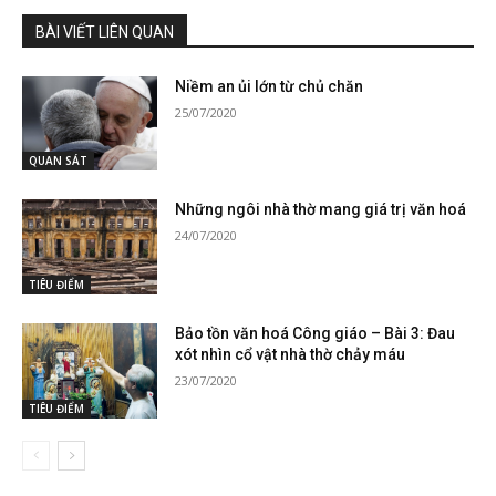
BÀI VIẾT LIÊN QUAN
Niềm an ủi lớn từ chủ chăn
25/07/2020
QUAN SÁT
Những ngôi nhà thờ mang giá trị văn hoá
24/07/2020
TIÊU ĐIỂM
Bảo tồn văn hoá Công giáo – Bài 3: Đau
xót nhìn cổ vật nhà thờ chảy máu
23/07/2020
TIÊU ĐIỂM