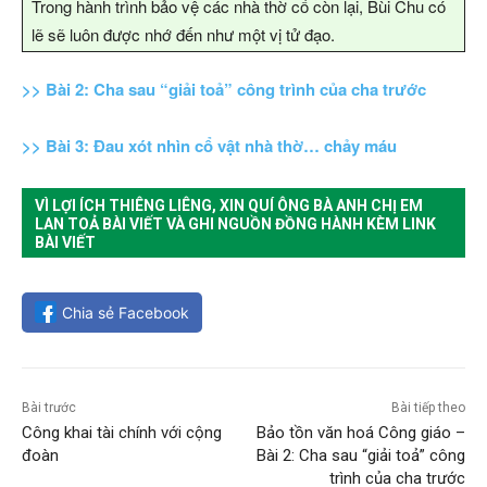
Trong hành trình bảo vệ các nhà thờ cổ còn lại, Bùi Chu có
lẽ sẽ luôn được nhớ đến như một vị tử đạo.
>> Bài 2: Cha sau “giải toả” công trình của cha trước
>> Bài 3: Đau xót nhìn cổ vật nhà thờ… chảy máu
VÌ LỢI ÍCH THIÊNG LIÊNG, XIN QUÍ ÔNG BÀ ANH CHỊ EM
LAN TOẢ BÀI VIẾT VÀ GHI NGUỒN ĐỒNG HÀNH KÈM LINK
BÀI VIẾT
Chia sẻ Facebook
Bài trước
Bài tiếp theo
Công khai tài chính với cộng
Bảo tồn văn hoá Công giáo –
đoàn
Bài 2: Cha sau “giải toả” công
trình của cha trước