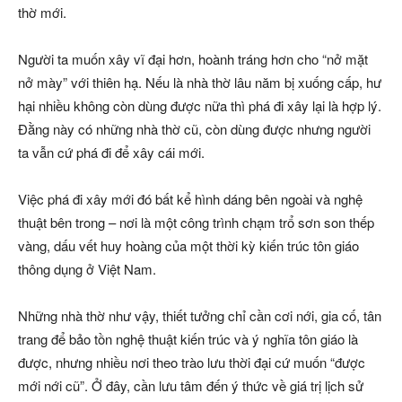
thờ mới.
Người ta muốn xây vĩ đại hơn, hoành tráng hơn cho “nở mặt
nở mày” với thiên hạ. Nếu là nhà thờ lâu năm bị xuống cấp, hư
hại nhiều không còn dùng được nữa thì phá đi xây lại là hợp lý.
Đằng này có những nhà thờ cũ, còn dùng được nhưng người
ta vẫn cứ phá đi để xây cái mới.
Việc phá đi xây mới đó bất kể hình dáng bên ngoài và nghệ
thuật bên trong – nơi là một công trình chạm trổ sơn son thếp
vàng, dấu vết huy hoàng của một thời kỳ kiến trúc tôn giáo
thông dụng ở Việt Nam.
Những nhà thờ như vậy, thiết tưởng chỉ cần cơi nới, gia cố, tân
trang để bảo tồn nghệ thuật kiến trúc và ý nghĩa tôn giáo là
được, nhưng nhiều nơi theo trào lưu thời đại cứ muốn “được
mới nới cũ”. Ở đây, cần lưu tâm đến ý thức về giá trị lịch sử