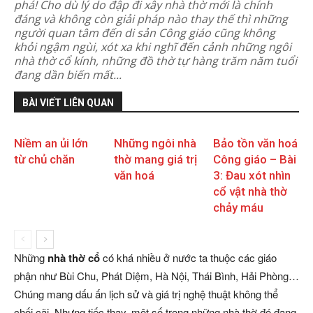
phá! Cho dù lý do đập đi xây nhà thờ mới là chính
đáng và không còn giải pháp nào thay thế thì những
người quan tâm đến di sản Công giáo cũng không
khỏi ngậm ngùi, xót xa khi nghĩ đến cảnh những ngôi
nhà thờ cổ kính, những đồ thờ tự hàng trăm năm tuổi
đang dần biến mất...
BÀI VIẾT LIÊN QUAN
Niềm an ủi lớn
Những ngôi nhà
Bảo tồn văn hoá
từ chủ chăn
thờ mang giá trị
Công giáo – Bài
văn hoá
3: Đau xót nhìn
cổ vật nhà thờ
chảy máu
Những
nhà thờ cổ
có khá nhiều ở nước ta thuộc các giáo
phận như Bùi Chu, Phát Diệm, Hà Nội, Thái Bình, Hải Phòng…
Chúng mang dấu ấn lịch sử và giá trị nghệ thuật không thể
chối cãi. Nhưng tiếc thay, một số trong những nhà thờ đó đang