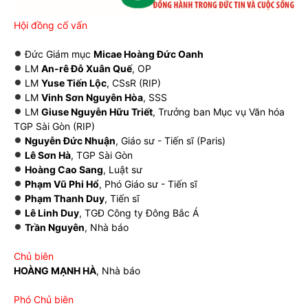
Hội đồng cố vấn
Đức Giám mục
Micae Hoàng Đức Oanh
LM
An-rê Đỗ Xuân Quế
, OP
LM
Yuse Tiến Lộc
, CSsR (RIP)
LM
Vinh Sơn Nguyên Hòa
, SSS
LM
Giuse Nguyễn Hữu Triết
, Trưởng ban Mục vụ Văn hóa
TGP Sài Gòn (RIP)
Nguyễn Đức Nhuận
, Giáo sư - Tiến sĩ (Paris)
Lê Sơn Hà
, TGP Sài Gòn
Hoàng Cao Sang
, Luật sư
Phạm Vũ Phi Hổ
, Phó Giáo sư - Tiến sĩ
Phạm Thanh Duy
, Tiến sĩ
Lê Linh Duy
, TGĐ Công ty Đông Bắc Á
Trần Nguyên
, Nhà báo
Chủ biên
HOÀNG MẠNH HÀ
, Nhà báo
Phó Chủ biên