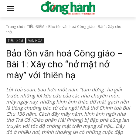
Trang chủ
TIÊU ĐIỂM
Bảo tồn văn hoá Công giáo - Bài 1: Xây cho
"nở...
TIÊU ĐIỂM
VĂN HÓA
Bảo tồn văn hoá Công giáo –
Bài 1: Xây cho “nở mặt nở
mày” với thiên hạ
Lời Toà soạn: Sau hơn một năm "tạm dừng" hạ giải
trước những lời kêu cứu của các nhà chuyên môn,
mấy ngày nay, những hình ảnh tháo dỡ mái, gạch nền
là tiếng chuông báo tử của ngôi Nhà thờ Chính toà Bùi
Chu 136 năm. Cách đây mấy năm, hình ảnh ngôi nhà
thờ Trà Cổ (Giáo phận Hải Phòng) bị đập phá cũng lan
truyền với tốc độ chóng mặt trên mạng xã hội... Đây
đó ở nhiều nơi, thỉnh thoảng lại có những cuộc đập