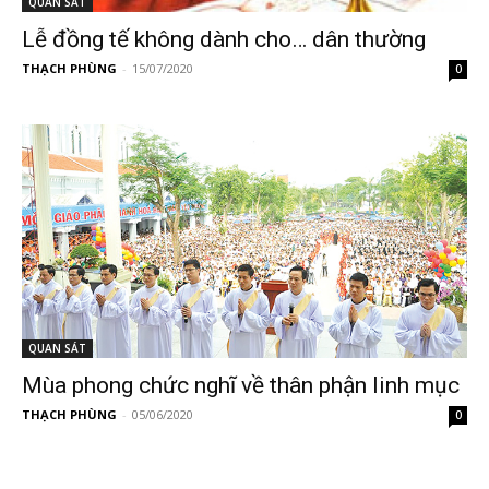
QUAN SÁT
Lễ đồng tế không dành cho… dân thường
THẠCH PHÙNG
-
15/07/2020
0
QUAN SÁT
Mùa phong chức nghĩ về thân phận linh mục
THẠCH PHÙNG
-
05/06/2020
0