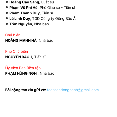
Hoàng Cao Sang
, Luật sư
Phạm Vũ Phi Hổ
, Phó Giáo sư - Tiến sĩ
Phạm Thanh Duy
, Tiến sĩ
Lê Linh Duy
, TGĐ Công ty Đông Bắc Á
Trần Nguyên
, Nhà báo
Chủ biên
HOÀNG MẠNH HÀ
, Nhà báo
Phó Chủ biên
NGUYỄN BÁCH
, Tiến sĩ
Ủy viên Ban Biên tập
PHẠM HÙNG NGHỊ
, Nhà báo
Bài cộng tác xin gửi về:
toasoandonghanh@gmail.com