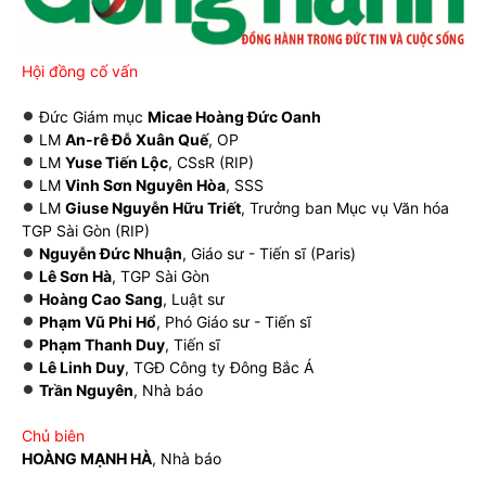
Hội đồng cố vấn
Đức Giám mục
Micae Hoàng Đức Oanh
LM
An-rê Đỗ Xuân Quế
, OP
LM
Yuse Tiến Lộc
, CSsR (RIP)
LM
Vinh Sơn Nguyên Hòa
, SSS
LM
Giuse Nguyễn Hữu Triết
, Trưởng ban Mục vụ Văn hóa
TGP Sài Gòn (RIP)
Nguyễn Đức Nhuận
, Giáo sư - Tiến sĩ (Paris)
Lê Sơn Hà
, TGP Sài Gòn
Hoàng Cao Sang
, Luật sư
Phạm Vũ Phi Hổ
, Phó Giáo sư - Tiến sĩ
Phạm Thanh Duy
, Tiến sĩ
Lê Linh Duy
, TGĐ Công ty Đông Bắc Á
Trần Nguyên
, Nhà báo
Chủ biên
HOÀNG MẠNH HÀ
, Nhà báo