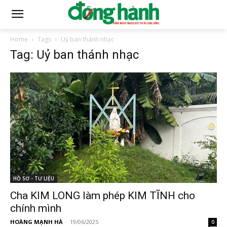
Home
Tags
Uỷ ban thánh nhạc
Tag: Uỷ ban thánh nhạc
HỒ SƠ - TƯ LIỆU
Cha KIM LONG làm phép KIM TĨNH cho
chính mình
HOÀNG MẠNH HÀ
-
19/06/2025
0