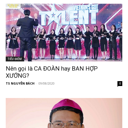
TIÊU ĐIỂM
Nên gọi là CA ĐOÀN hay BAN HỢP
XƯỚNG?
TS NGUYỄN BÁCH
-
09/08/2020
0