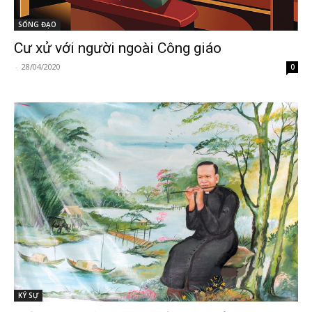
SỐNG ĐẠO
Cư xử với người ngoài Công giáo
-
28/04/2020
0
KÝ SỰ