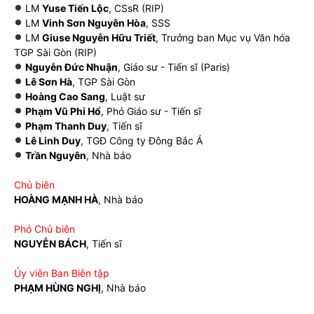
LM
Yuse Tiến Lộc
, CSsR (RIP)
LM
Vinh Sơn Nguyên Hòa
, SSS
LM
Giuse Nguyễn Hữu Triết
, Trưởng ban Mục vụ Văn hóa
TGP Sài Gòn (RIP)
Nguyễn Đức Nhuận
, Giáo sư - Tiến sĩ (Paris)
Lê Sơn Hà
, TGP Sài Gòn
Hoàng Cao Sang
, Luật sư
Phạm Vũ Phi Hổ
, Phó Giáo sư - Tiến sĩ
Phạm Thanh Duy
, Tiến sĩ
Lê Linh Duy
, TGĐ Công ty Đông Bắc Á
Trần Nguyên
, Nhà báo
Chủ biên
HOÀNG MẠNH HÀ
, Nhà báo
Phó Chủ biên
NGUYỄN BÁCH
, Tiến sĩ
Ủy viên Ban Biên tập
PHẠM HÙNG NGHỊ
, Nhà báo