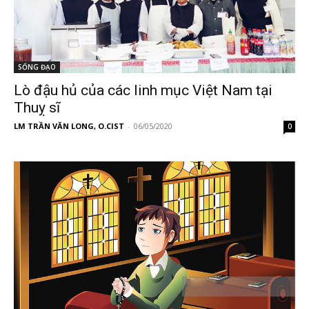
SỐNG ĐẠO
Lò đậu hủ của các linh mục Việt Nam tại
Thuỵ sĩ
LM TRẦN VĂN LONG, O.CIST
-
06/05/2020
0