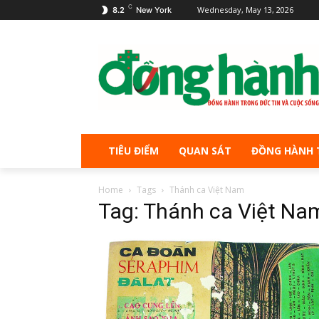
C
Wednesday, May 13, 2026
8.2
New York
TIÊU ĐIỂM
QUAN SÁT
ĐỒNG HÀNH 
Home
Tags
Thánh ca Việt Nam
Tag: Thánh ca Việt Na