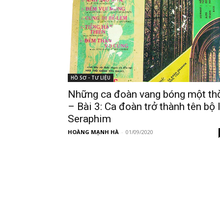
HỒ SƠ - TƯ LIỆU
Những ca đoàn vang bóng một th
– Bài 3: Ca đoàn trở thành tên bộ 
Seraphim
HOÀNG MẠNH HÀ
-
01/09/2020