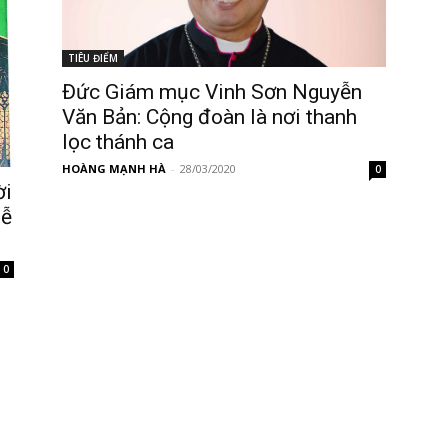
TIÊU ĐIỂM
Đức Giám mục Vinh Sơn Nguyễn
Văn Bản: Cộng đoàn là nơi thanh
lọc thánh ca
HOÀNG MẠNH HÀ
-
28/03/2020
0
ời
lễ
0