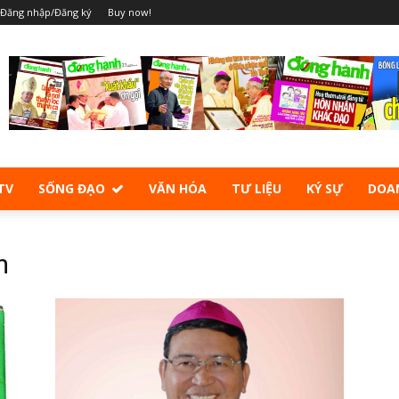
Đăng nhập/Đăng ký
Buy now!
TV
SỐNG ĐẠO
VĂN HÓA
TƯ LIỆU
KÝ SỰ
DOA
m