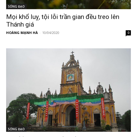
SỐNG ĐẠO
Mọi khổ luỵ, tội lỗi trần gian đều treo lên
Thánh giá
HOÀNG MẠNH HÀ
-
10/04/2020
0
SỐNG ĐẠO