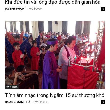
Khi đức tin và lòng đạo được dân gian hóa
JOSEPH PHẠM
-
10/04/2020
0
VĂN HÓA
Tính âm nhạc trong Ngắm 15 sự thương khó
HOÀNG MẠNH HÀ
-
09/04/2020
0