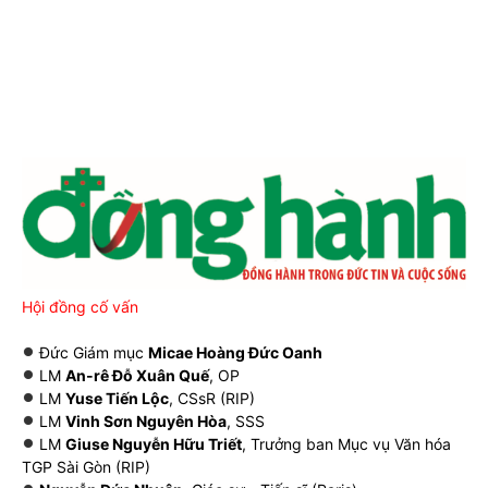
Hội đồng cố vấn
Đức Giám mục
Micae Hoàng Đức Oanh
LM
An-rê Đỗ Xuân Quế
, OP
LM
Yuse Tiến Lộc
, CSsR (RIP)
LM
Vinh Sơn Nguyên Hòa
, SSS
LM
Giuse Nguyễn Hữu Triết
, Trưởng ban Mục vụ Văn hóa
TGP Sài Gòn (RIP)