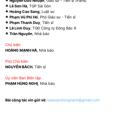
Nguyễn Đức Nhuận
, Giáo sư - Tiến sĩ (Paris)
Lê Sơn Hà
, TGP Sài Gòn
Hoàng Cao Sang
, Luật sư
Phạm Vũ Phi Hổ
, Phó Giáo sư - Tiến sĩ
Phạm Thanh Duy
, Tiến sĩ
Lê Linh Duy
, TGĐ Công ty Đông Bắc Á
Trần Nguyên
, Nhà báo
Chủ biên
HOÀNG MẠNH HÀ
, Nhà báo
Phó Chủ biên
NGUYỄN BÁCH
, Tiến sĩ
Ủy viên Ban Biên tập
PHẠM HÙNG NGHỊ
, Nhà báo
Bài cộng tác xin gửi về:
toasoandonghanh@gmail.com