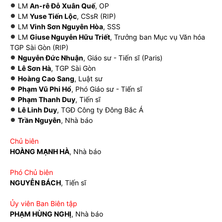
LM
An-rê Đỗ Xuân Quế
, OP
LM
Yuse Tiến Lộc
, CSsR (RIP)
LM
Vinh Sơn Nguyên Hòa
, SSS
LM
Giuse Nguyễn Hữu Triết
, Trưởng ban Mục vụ Văn hóa
TGP Sài Gòn (RIP)
Nguyễn Đức Nhuận
, Giáo sư - Tiến sĩ (Paris)
Lê Sơn Hà
, TGP Sài Gòn
Hoàng Cao Sang
, Luật sư
Phạm Vũ Phi Hổ
, Phó Giáo sư - Tiến sĩ
Phạm Thanh Duy
, Tiến sĩ
Lê Linh Duy
, TGĐ Công ty Đông Bắc Á
Trần Nguyên
, Nhà báo
Chủ biên
HOÀNG MẠNH HÀ
, Nhà báo
Phó Chủ biên
NGUYỄN BÁCH
, Tiến sĩ
Ủy viên Ban Biên tập
PHẠM HÙNG NGHỊ
, Nhà báo