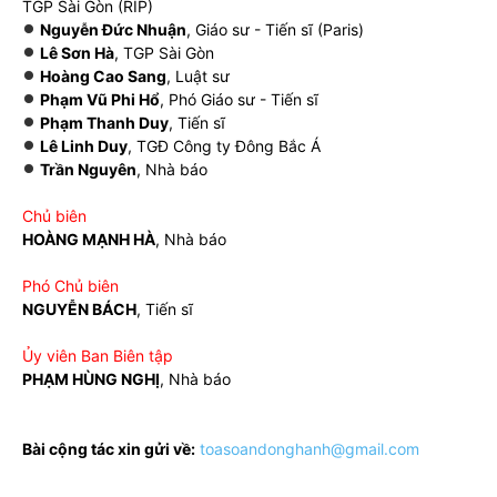
TGP Sài Gòn (RIP)
Nguyễn Đức Nhuận
, Giáo sư - Tiến sĩ (Paris)
Lê Sơn Hà
, TGP Sài Gòn
Hoàng Cao Sang
, Luật sư
Phạm Vũ Phi Hổ
, Phó Giáo sư - Tiến sĩ
Phạm Thanh Duy
, Tiến sĩ
Lê Linh Duy
, TGĐ Công ty Đông Bắc Á
Trần Nguyên
, Nhà báo
Chủ biên
HOÀNG MẠNH HÀ
, Nhà báo
Phó Chủ biên
NGUYỄN BÁCH
, Tiến sĩ
Ủy viên Ban Biên tập
PHẠM HÙNG NGHỊ
, Nhà báo
Bài cộng tác xin gửi về:
toasoandonghanh@gmail.com