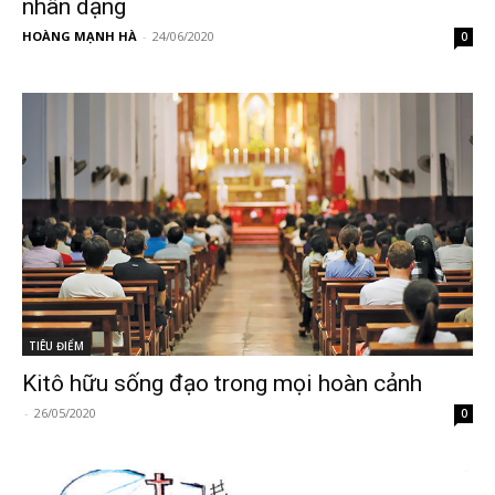
nhân dạng
HOÀNG MẠNH HÀ
-
24/06/2020
0
TIÊU ĐIỂM
Kitô hữu sống đạo trong mọi hoàn cảnh
-
26/05/2020
0