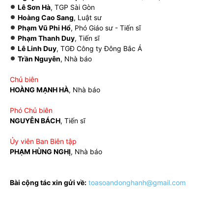
Lê Sơn Hà
, TGP Sài Gòn
Hoàng Cao Sang
, Luật sư
Phạm Vũ Phi Hổ
, Phó Giáo sư - Tiến sĩ
Phạm Thanh Duy
, Tiến sĩ
Lê Linh Duy
, TGĐ Công ty Đông Bắc Á
Trần Nguyên
, Nhà báo
Chủ biên
HOÀNG MẠNH HÀ
, Nhà báo
Phó Chủ biên
NGUYỄN BÁCH
, Tiến sĩ
Ủy viên Ban Biên tập
PHẠM HÙNG NGHỊ
, Nhà báo
Bài cộng tác xin gửi về:
toasoandonghanh@gmail.com