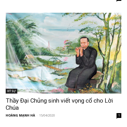
KÝ SỰ
Thầy Đại Chủng sinh viết vọng cổ cho Lời
Chúa
HOÀNG MẠNH HÀ
-
15/04/2020
1