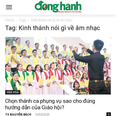
Home
Tags
Kinh thánh nói gì về âm nhạc
Tag: Kinh thánh nói gì về âm nhạc
VĂN HÓA
Chọn thánh ca phụng vụ sao cho đúng
hướng dẫn của Giáo hội?
TS NGUYỄN BÁCH
-
16/04/2020
0