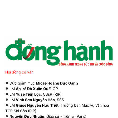
Hội đồng cố vấn
Đức Giám mục
Micae Hoàng Đức Oanh
LM
An-rê Đỗ Xuân Quế
, OP
LM
Yuse Tiến Lộc
, CSsR (RIP)
LM
Vinh Sơn Nguyên Hòa
, SSS
LM
Giuse Nguyễn Hữu Triết
, Trưởng ban Mục vụ Văn hóa
TGP Sài Gòn (RIP)
Nguyễn Đức Nhuận
, Giáo sư - Tiến sĩ (Paris)