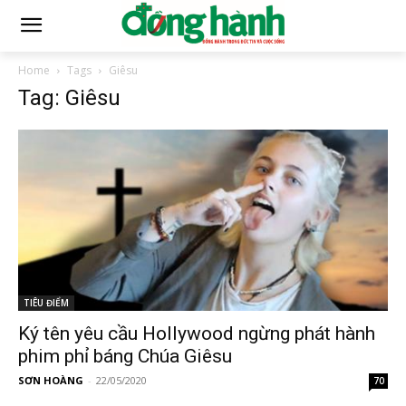
Home
Tags
Giêsu
Tag: Giêsu
TIÊU ĐIỂM
Ký tên yêu cầu Hollywood ngừng phát hành
phim phỉ báng Chúa Giêsu
SƠN HOÀNG
-
22/05/2020
70