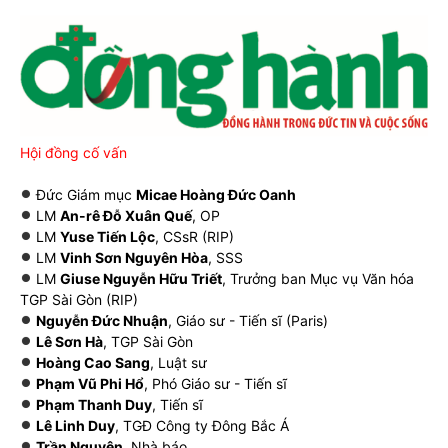
Hội đồng cố vấn
Đức Giám mục
Micae Hoàng Đức Oanh
LM
An-rê Đỗ Xuân Quế
, OP
LM
Yuse Tiến Lộc
, CSsR (RIP)
LM
Vinh Sơn Nguyên Hòa
, SSS
LM
Giuse Nguyễn Hữu Triết
, Trưởng ban Mục vụ Văn hóa
TGP Sài Gòn (RIP)
Nguyễn Đức Nhuận
, Giáo sư - Tiến sĩ (Paris)
Lê Sơn Hà
, TGP Sài Gòn
Hoàng Cao Sang
, Luật sư
Phạm Vũ Phi Hổ
, Phó Giáo sư - Tiến sĩ
Phạm Thanh Duy
, Tiến sĩ
Lê Linh Duy
, TGĐ Công ty Đông Bắc Á
Trần Nguyên
, Nhà báo