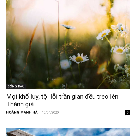
SỐNG ĐẠO
Mọi khổ luỵ, tội lỗi trần gian đều treo lên
Thánh giá
HOÀNG MẠNH HÀ
-
10/04/2020
0