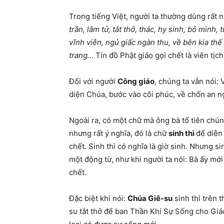
Trong tiếng Việt, người ta thường dùng rất n
trần, lâm tử, tắt thở, thác, hy sinh, bỏ mình,
vĩnh viễn, ngủ giấc ngàn thu, về bên kia thế 
trang…
Tín đồ Phật giáo gọi chết là viên tịc
Đối với người
Công giáo
, chúng ta vẫn nói: 
diện Chúa, bước vào cõi phúc, về chốn an n
Ngoài ra, có một chữ mà ông bà tổ tiên chún
nhưng rất ý nghĩa, đó là chữ
sinh thì
để diễn 
chết. Sinh thì có nghĩa là giờ sinh. Nhưng s
một động từ, như khi người ta nói: Bà ấy mới 
chết.
Đặc biệt khi nói:
Chúa Giê-su
sinh thì trên 
su tắt thở để ban Thần Khí Sự Sống cho Giá