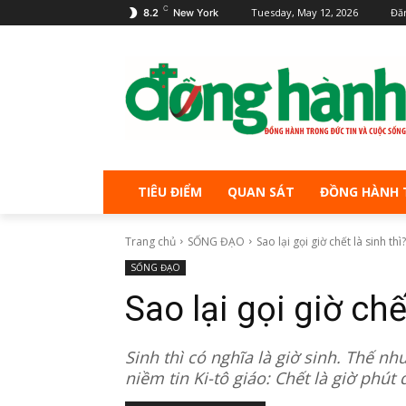
C
Tuesday, May 12, 2026
Đă
8.2
New York
TIÊU ĐIỂM
QUAN SÁT
ĐỒNG HÀNH 
Trang chủ
SỐNG ĐẠO
Sao lại gọi giờ chết là sinh thì?
SỐNG ĐẠO
Sao lại gọi giờ chế
Sinh thì có nghĩa là giờ sinh. Thế n
niềm tin Ki-tô giáo: Chết là giờ phú