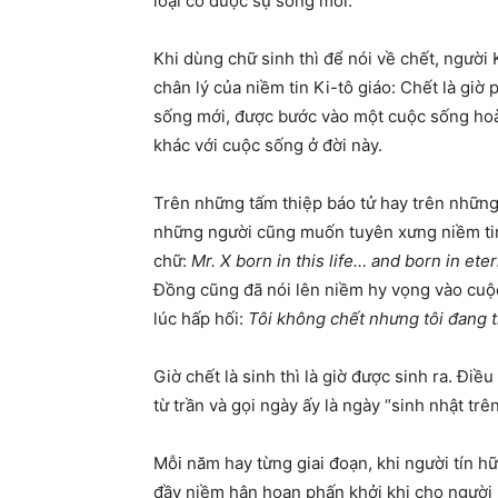
loại có được sự sống mới.
Khi dùng chữ sinh thì để nói về chết, người
chân lý của niềm tin Ki-tô giáo: Chết là giờ
sống mới, được bước vào một cuộc sống ho
khác với cuộc sống ở đời này.
Trên những tấm thiệp báo tử hay trên những
những người cũng muốn tuyên xưng niềm tin
chữ:
Mr. X born in this life… and born in eter
Đồng cũng đã nói lên niềm hy vọng vào cuộc 
lúc hấp hối:
Tôi không chết nhưng tôi đang t
Giờ chết là sinh thì là giờ được sinh ra. Đi
từ trần và gọi ngày ấy là ngày “sinh nhật trên
Mỗi năm hay từng giai đoạn, khi người tín 
đầy niềm hân hoan phấn khởi khi cho người