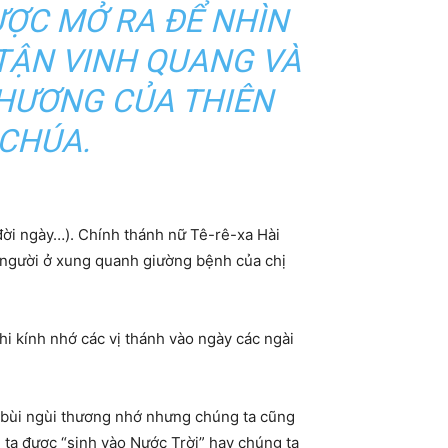
ỢC MỞ RA ĐỂ NHÌN
TẬN VINH QUANG VÀ
HƯƠNG CỦA THIÊN
CHÚA.
đời ngày…). Chính thánh nữ Tê-rê-xa Hài
g người ở xung quanh giường bệnh của chị
khi kính nhớ các vị thánh vào ngày các ngài
i bùi ngùi thương nhớ nhưng chúng ta cũng
ta được “sinh vào Nước Trời” hay chúng ta