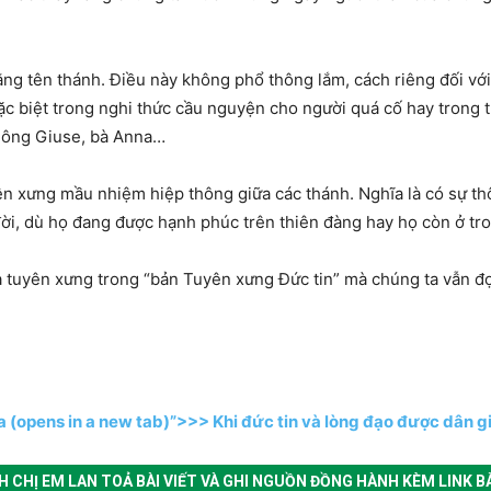
ằng tên thánh. Điều này không phổ thông lắm, cách riêng đối vớ
ặc biệt trong nghi thức cầu nguyện cho người quá cố hay trong t
ư ông Giuse, bà Anna…
n xưng mầu nhiệm hiệp thông giữa các thánh. Nghĩa là có sự t
ời, dù họ đang được hạnh phúc trên thiên đàng hay họ còn ở tro
à tuyên xưng trong “bản Tuyên xưng Đức tin” mà chúng ta vẫn đọc
a (opens in a new tab)”>>> Khi đức tin và lòng đạo được dân g
ANH CHỊ EM LAN TOẢ BÀI VIẾT VÀ GHI NGUỒN ĐỒNG HÀNH KÈM LINK BÀ