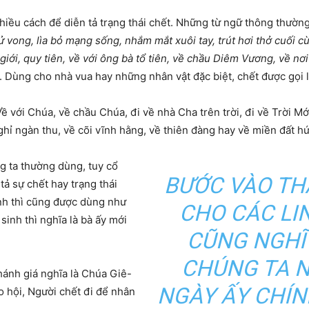
hiều cách để diễn tả trạng thái chết. Những từ ngữ thông thường
 tử vong, lìa bỏ mạng sống, nhắm mắt xuôi tay, trút hơi thở cuối cùn
giới, quy tiên, về với ông bà tổ tiên, về chầu Diêm Vương, về nơi
h. Dùng cho nhà vua hay những nhân vật đặc biệt, chết được gọi 
Về với Chúa, về chầu Chúa, đi về nhà Cha trên trời, đi về Trời Mớ
ghỉ ngàn thu, về cõi vĩnh hằng, về thiên đàng hay về miền đất h
g ta thường dùng, tuy cổ
BƯỚC VÀO TH
tả sự chết hay trạng thái
inh thì cũng được dùng như
CHO CÁC LI
sinh thì nghĩa là bà ấy mới
CŨNG NGHĨ
CHÚNG TA N
thánh giá nghĩa là Chúa Giê-
NGÀY ẤY CHÍN
o hội, Người chết đi để nhân