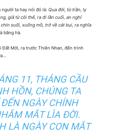
 người ta hay nói đó là:
Qua đời, từ trần, ly
g, giã từ cõi thế, ra đi lần cuối, an nghỉ
 chín suối, xuống mồ, trở về cát bụi, ra nghĩa
là băng hà.
i Đất Mới, ra trước Thiên Nhan, đến trình
ứa…
ÁNG 11, THÁNG CẦU
NH HỒN, CHÚNG TA
 ĐẾN NGÀY CHÍNH
HẮM MẮT LÌA ĐỜI.
H LÀ NGÀY CON MẮT