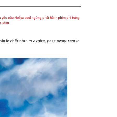
n yêu cầu Hollywood ngừng phát hành phim phỉ báng
 Giêsu
ĩa là chết như:
to expire, pass away, rest in