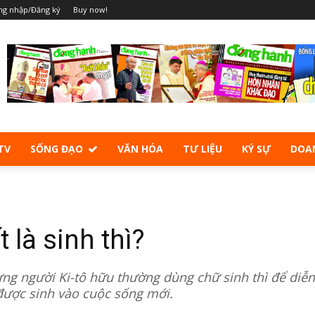
ng nhập/Đăng ký
Buy now!
TV
SỐNG ĐẠO
VĂN HÓA
TƯ LIỆU
KÝ SỰ
DOA
t là sinh thì?
hưng người Ki-tô hữu thường dùng chữ sinh thì để diễn
t được sinh vào cuộc sống mới.