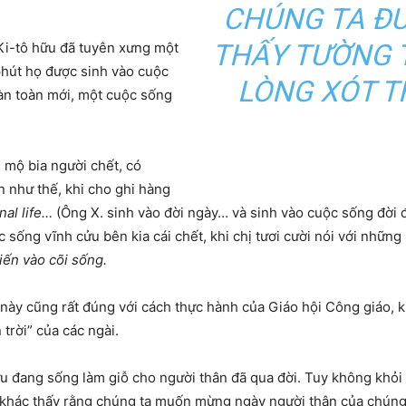
CHÚNG TA ĐƯ
THẤY TƯỜNG 
 Ki-tô hữu đã tuyên xưng một
 phút họ được sinh vào cuộc
LÒNG XÓT T
àn toàn mới, một cuộc sống
 mộ bia người chết, có
 như thế, khi cho ghi hàng
nal life…
(Ông X. sinh vào đời ngày… và sinh vào cuộc sống đời 
sống vĩnh cửu bên kia cái chết, khi chị tươi cười nói với nhữn
iến vào cõi sống.
ều này cũng rất đúng với cách thực hành của Giáo hội Công giáo, 
 trời” của các ngài.
hữu đang sống làm giỗ cho người thân đã qua đời. Tuy không khỏ
 khác thấy rằng chúng ta muốn mừng ngày người thân của chúng 