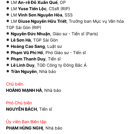
LM
An-rê Đỗ Xuân Quế
, OP
LM
Yuse Tiến Lộc
, CSsR (RIP)
LM
Vinh Sơn Nguyên Hòa
, SSS
LM
Giuse Nguyễn Hữu Triết
, Trưởng ban Mục vụ Văn hóa
TGP Sài Gòn (RIP)
Nguyễn Đức Nhuận
, Giáo sư - Tiến sĩ (Paris)
Lê Sơn Hà
, TGP Sài Gòn
Hoàng Cao Sang
, Luật sư
Phạm Vũ Phi Hổ
, Phó Giáo sư - Tiến sĩ
Phạm Thanh Duy
, Tiến sĩ
Lê Linh Duy
, TGĐ Công ty Đông Bắc Á
Trần Nguyên
, Nhà báo
Chủ biên
HOÀNG MẠNH HÀ
, Nhà báo
Phó Chủ biên
NGUYỄN BÁCH
, Tiến sĩ
Ủy viên Ban Biên tập
PHẠM HÙNG NGHỊ
, Nhà báo