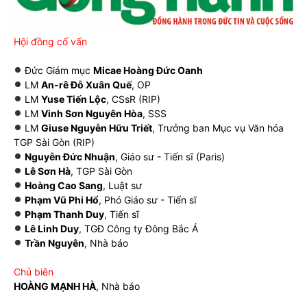
Hội đồng cố vấn
Đức Giám mục
Micae Hoàng Đức Oanh
LM
An-rê Đỗ Xuân Quế
, OP
LM
Yuse Tiến Lộc
, CSsR (RIP)
LM
Vinh Sơn Nguyên Hòa
, SSS
LM
Giuse Nguyễn Hữu Triết
, Trưởng ban Mục vụ Văn hóa
TGP Sài Gòn (RIP)
Nguyễn Đức Nhuận
, Giáo sư - Tiến sĩ (Paris)
Lê Sơn Hà
, TGP Sài Gòn
Hoàng Cao Sang
, Luật sư
Phạm Vũ Phi Hổ
, Phó Giáo sư - Tiến sĩ
Phạm Thanh Duy
, Tiến sĩ
Lê Linh Duy
, TGĐ Công ty Đông Bắc Á
Trần Nguyên
, Nhà báo
Chủ biên
HOÀNG MẠNH HÀ
, Nhà báo