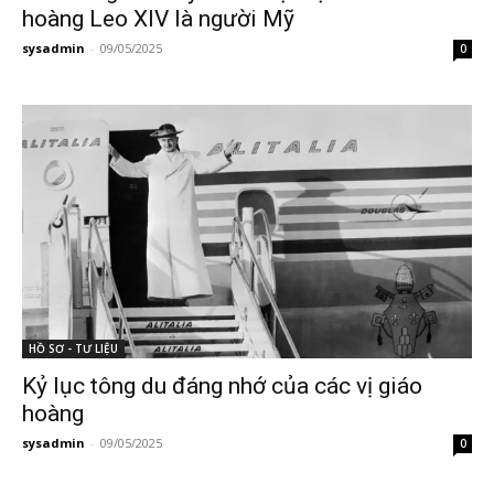
hoàng Leo XIV là người Mỹ
sysadmin
-
09/05/2025
0
HỒ SƠ - TƯ LIỆU
Kỷ lục tông du đáng nhớ của các vị giáo
hoàng
sysadmin
-
09/05/2025
0