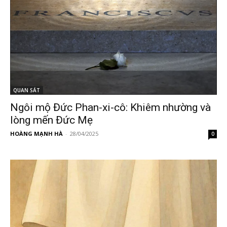
QUAN SÁT
Ngôi mộ Đức Phan-xi-cô: Khiêm nhường và
lòng mến Đức Mẹ
HOÀNG MẠNH HÀ
-
28/04/2025
0