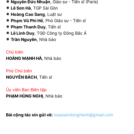
Nguyễn Đức Nhuận
, Giáo sư - Tiến sĩ (Paris)
Lê Sơn Hà
, TGP Sài Gòn
Hoàng Cao Sang
, Luật sư
Phạm Vũ Phi Hổ
, Phó Giáo sư - Tiến sĩ
Phạm Thanh Duy
, Tiến sĩ
Lê Linh Duy
, TGĐ Công ty Đông Bắc Á
Trần Nguyên
, Nhà báo
Chủ biên
HOÀNG MẠNH HÀ
, Nhà báo
Phó Chủ biên
NGUYỄN BÁCH
, Tiến sĩ
Ủy viên Ban Biên tập
PHẠM HÙNG NGHỊ
, Nhà báo
Bài cộng tác xin gửi về:
toasoandonghanh@gmail.com