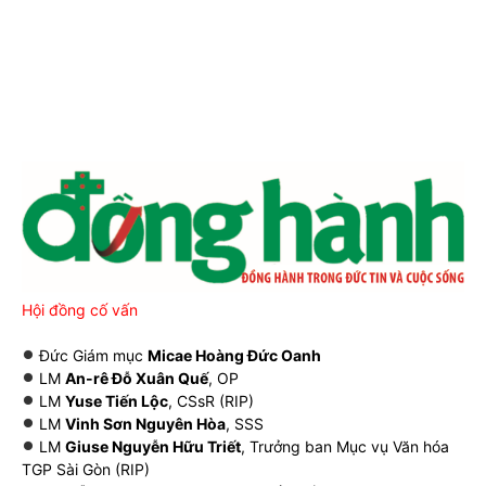
Hội đồng cố vấn
Đức Giám mục
Micae Hoàng Đức Oanh
LM
An-rê Đỗ Xuân Quế
, OP
LM
Yuse Tiến Lộc
, CSsR (RIP)
LM
Vinh Sơn Nguyên Hòa
, SSS
LM
Giuse Nguyễn Hữu Triết
, Trưởng ban Mục vụ Văn hóa
TGP Sài Gòn (RIP)