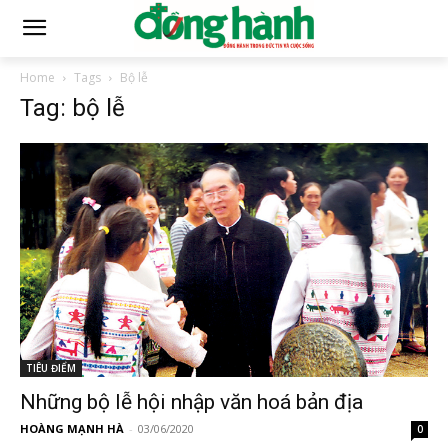
Home
Tags
Bộ lễ
Tag: bộ lễ
TIÊU ĐIỂM
Những bộ lễ hội nhập văn hoá bản địa
HOÀNG MẠNH HÀ
-
03/06/2020
0