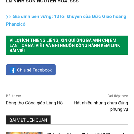
LM VINH SƠN NGUYÊN HOÀ, SSS
>> Gia đình bền vững: 13 lời khuyên của Đức Giáo hoàng
Phanxicô
VÌ LỢI ÍCH THIÊNG LIÊNG, XIN QUÍ ÔNG BÀ ANH CHỊ EM
LAN TOẢ BÀI VIẾT VÀ GHI NGUỒN ĐỒNG HÀNH KÈM LINK
BÀI VIẾT
Chia sẻ Facebook
Bài trước
Bài tiếp theo
Dòng thơ Công giáo Làng Hồ
Hát nhiều nhưng chưa đúng
phụng vụ
BÀI VIẾT LIÊN QUAN