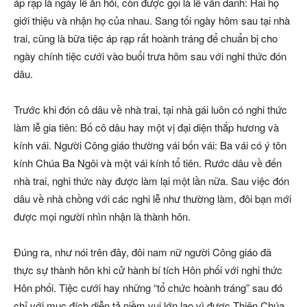
áp rạp là ngày lễ ăn hỏi, còn được gọi là lễ vấn danh: Hai họ
giới thiệu và nhận họ của nhau. Sang tối ngày hôm sau tại nhà
trai, cũng là bữa tiệc áp rạp rất hoành tráng để chuẩn bị cho
ngày chính tiệc cưới vào buổi trưa hôm sau với nghi thức đón
dâu.
Trước khi đón cô dâu về nhà trai, tại nhà gái luôn có nghi thức
làm lễ gia tiên: Bố cô dâu hay một vị đại diện thắp hương và
kính vái. Người Công giáo thường vái bốn vái: Ba vái có ý tôn
kính Chúa Ba Ngôi và một vái kính tổ tiên. Rước dâu về đến
nhà trai, nghi thức này được làm lại một lần nữa. Sau việc đón
dâu về nhà chồng với các nghi lễ như thường làm, đôi bạn mới
được mọi người nhìn nhận là thành hôn.
Đúng ra, như nói trên đây, đôi nam nữ người Công giáo đã
thực sự thành hôn khi cử hành bí tích Hôn phối với nghi thức
Hôn phối. Tiệc cưới hay những “tổ chức hoành tráng” sau đó
chỉ với mục đích diễn tả niềm vui lớn lao vì được Thiên Chúa