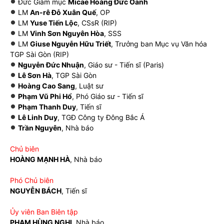
Đức Giám mục
Micae Hoàng Đức Oanh
LM
An-rê Đỗ Xuân Quế
, OP
LM
Yuse Tiến Lộc
, CSsR (RIP)
LM
Vinh Sơn Nguyên Hòa
, SSS
LM
Giuse Nguyễn Hữu Triết
, Trưởng ban Mục vụ Văn hóa
TGP Sài Gòn (RIP)
Nguyễn Đức Nhuận
, Giáo sư - Tiến sĩ (Paris)
Lê Sơn Hà
, TGP Sài Gòn
Hoàng Cao Sang
, Luật sư
Phạm Vũ Phi Hổ
, Phó Giáo sư - Tiến sĩ
Phạm Thanh Duy
, Tiến sĩ
Lê Linh Duy
, TGĐ Công ty Đông Bắc Á
Trần Nguyên
, Nhà báo
Chủ biên
HOÀNG MẠNH HÀ
, Nhà báo
Phó Chủ biên
NGUYỄN BÁCH
, Tiến sĩ
Ủy viên Ban Biên tập
PHẠM HÙNG NGHỊ
, Nhà báo