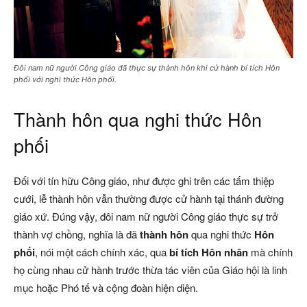
Đôi nam nữ người Công giáo đã thực sự thành hôn khi cử hành bí tích Hôn
phối với nghi thức Hôn phối.
Thành hôn qua nghi thức Hôn
phối
Đối với tín hữu Công giáo, như được ghi trên các tấm thiệp
cưới, lễ thành hôn vẫn thường được cử hành tại thánh đường
giáo xứ. Đúng vậy, đôi nam nữ người Công giáo thực sự trở
thành vợ chồng, nghĩa là đã
thành hôn
qua nghi thức
Hôn
phối
, nói một cách chính xác, qua
bí tích Hôn nhân
mà chính
họ cùng nhau cử hành trước thừa tác viên của Giáo hội là linh
mục hoặc Phó tế và cộng đoàn hiện diện.