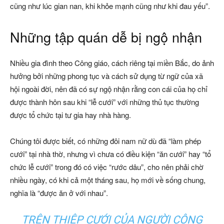
cũng như lúc gian nan, khi khỏe mạnh cũng như khi đau yếu”.
Những tập quán dễ bị ngộ nhận
Nhiều gia đình theo Công giáo, cách riêng tại miền Bắc, do ảnh
hưởng bởi những phong tục và cách sử dụng từ ngữ của xã
hội ngoài đời, nên đã có sự ngộ nhận rằng con cái của họ chỉ
được thành hôn sau khi “lễ cưới” với những thủ tục thường
được tổ chức tại tư gia hay nhà hàng.
Chúng tôi được biết, có những đôi nam nữ dù đã “làm phép
cưới” tại nhà thờ, nhưng vì chưa có điều kiện “ăn cưới” hay “tổ
chức lễ cưới” trong đó có việc “rước dâu”, cho nên phải chờ
nhiều ngày, có khi cả một tháng sau, họ mới về sống chung,
nghĩa là “được ăn ở với nhau”.
TRÊN THIỆP CƯỚI CỦA NGƯỜI CÔNG