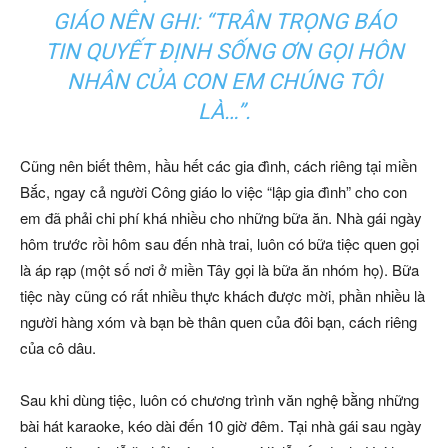
GIÁO NÊN GHI: “TRÂN TRỌNG BÁO
TIN QUYẾT ĐỊNH SỐNG ƠN GỌI HÔN
NHÂN CỦA CON EM CHÚNG TÔI
LÀ…”.
Cũng nên biết thêm, hầu hết các gia đình, cách riêng tại miền
Bắc, ngay cả người Công giáo lo việc “lập gia đình” cho con
em đã phải chi phí khá nhiều cho những bữa ăn. Nhà gái ngày
hôm trước rồi hôm sau đến nhà trai, luôn có bữa tiệc quen gọi
là áp rạp (một số nơi ở miền Tây gọi là bữa ăn nhóm họ). Bữa
tiệc này cũng có rất nhiều thực khách được mời, phần nhiều là
người hàng xóm và bạn bè thân quen của đôi bạn, cách riêng
của cô dâu.
Sau khi dùng tiệc, luôn có chương trình văn nghệ bằng những
bài hát karaoke, kéo dài đến 10 giờ đêm. Tại nhà gái sau ngày