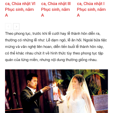
ca, Chúa nhật VI
ca, Chúa nhật III
ca, Chúa nhật I
Phục sinh, năm
Phục sinh, năm
Phục sinh, năm
A
A
A
Theo phong tục, trước khi lễ cưới hay lễ thành hôn diễn ra,
thường có những lễ như: Lễ dạm ngõ, lễ ăn hỏi. Ngoài bữa tiệc
mừng và văn nghệ liên hoan, diễn tiến buổi lễ thành hôn này,
có thể khác nhau chút ít về hình thức tùy theo phong tục tập
quán của từng miền, nhưng nội dung thường giống nhau.