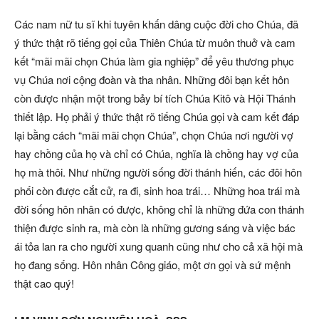
Các nam nữ tu sĩ khi tuyên khấn dâng cuộc đời cho Chúa, đã
ý thức thật rõ tiếng gọi của Thiên Chúa từ muôn thuở và cam
kết “mãi mãi chọn Chúa làm gia nghiệp” để yêu thương phục
vụ Chúa nơi cộng đoàn và tha nhân. Những đôi bạn kết hôn
còn được nhận một trong bảy bí tích Chúa Kitô và Hội Thánh
thiết lập. Họ phải ý thức thật rõ tiếng Chúa gọi và cam kết đáp
lại bằng cách “mãi mãi chọn Chúa”, chọn Chúa nơi người vợ
hay chồng của họ và chỉ có Chúa, nghĩa là chồng hay vợ của
họ mà thôi. Như những người sống đời thánh hiến, các đôi hôn
phối còn được cắt cử, ra đi, sinh hoa trái… Những hoa trái mà
đời sống hôn nhân có được, không chỉ là những đứa con thánh
thiện được sinh ra, mà còn là những gương sáng và việc bác
ái tỏa lan ra cho người xung quanh cũng như cho cả xã hội mà
họ đang sống. Hôn nhân Công giáo, một ơn gọi và sứ mệnh
thật cao quý!