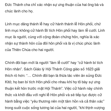
Đức Thánh cha chỉ xác nhận sự ưng thuận của hai ông bà và
chúc lành cho họ.
Linh mục dâng thánh lễ hay cử hành thánh lễ Hôn phối, chứ
linh mục không cử hành Bí tích Hôn phối hay làm lễ cưới. Linh
mục là người, cùng với cộng đoàn chứng hôn, nghĩa là xác
nhận sự thành hôn của đôi hôn phối và là vị chúc phúc lành
của Thiên Chúa cho hai người.
Chính đôi bạn mới là người “làm lễ cưới” hay “cử hành bí tích
Hôn nhân”. Sách Giáo lý Hội Thánh Công giáo số 1623 giải
thích rõ hơn: “… Chính đôi bạn là thừa tác viên ân sủng Đức
Kitô; họ ban bí tích Hôn phối cho nhau khi họ tỏ bày sự ưng
thuận kết hôn trước mặt Hội Thánh”. Việc cử hành này chính
thức và khởi đầu với nghi lễ Hôn phối và sẽ tiếp tục được cử
hành bằng việc “yêu thương nên một tâm hồn và cả thân xác”
trong suốt cuộc sống tương lai của hai người, “khi thịnh vượng