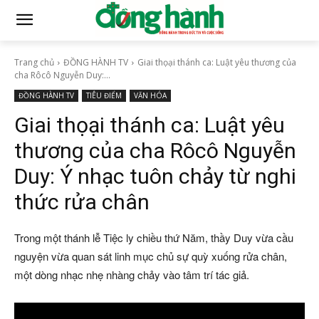
Trang chủ
ĐỒNG HÀNH TV
Giai thọại thánh ca: Luật yêu thương của
cha Rôcô Nguyễn Duy:...
ĐỒNG HÀNH TV
TIÊU ĐIỂM
VĂN HÓA
Giai thọại thánh ca: Luật yêu
thương của cha Rôcô Nguyễn
Duy: Ý nhạc tuôn chảy từ nghi
thức rửa chân
Trong một thánh lễ Tiệc ly chiều thứ Năm, thầy Duy vừa cầu
nguyện vừa quan sát linh mục chủ sự quỳ xuống rửa chân,
một dòng nhạc nhẹ nhàng chảy vào tâm trí tác giả.