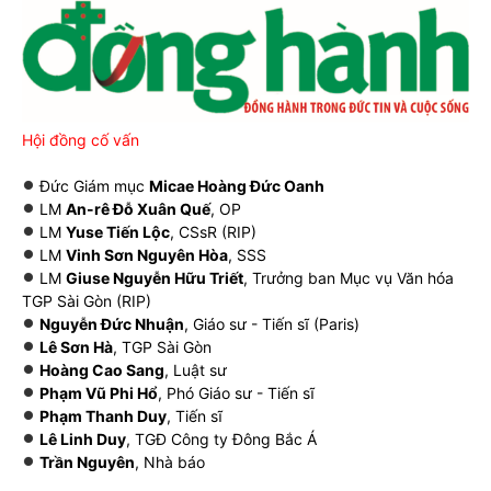
Hội đồng cố vấn
Đức Giám mục
Micae Hoàng Đức Oanh
LM
An-rê Đỗ Xuân Quế
, OP
LM
Yuse Tiến Lộc
, CSsR (RIP)
LM
Vinh Sơn Nguyên Hòa
, SSS
LM
Giuse Nguyễn Hữu Triết
, Trưởng ban Mục vụ Văn hóa
TGP Sài Gòn (RIP)
Nguyễn Đức Nhuận
, Giáo sư - Tiến sĩ (Paris)
Lê Sơn Hà
, TGP Sài Gòn
Hoàng Cao Sang
, Luật sư
Phạm Vũ Phi Hổ
, Phó Giáo sư - Tiến sĩ
Phạm Thanh Duy
, Tiến sĩ
Lê Linh Duy
, TGĐ Công ty Đông Bắc Á
Trần Nguyên
, Nhà báo