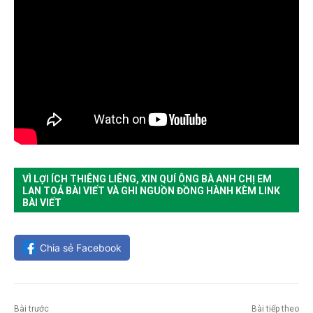
VÌ LỢI ÍCH THIÊNG LIÊNG, XIN QUÍ ÔNG BÀ ANH CHỊ EM
LAN TOẢ BÀI VIẾT VÀ GHI NGUỒN ĐỒNG HÀNH KÈM LINK
BÀI VIẾT
Chia sẻ Facebook
Bài trước
Bài tiếp theo