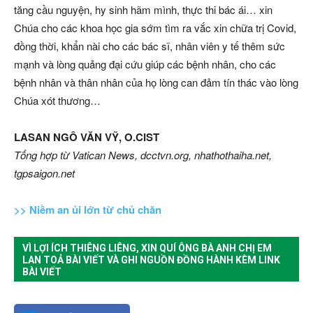
tăng cầu nguyện, hy sinh hãm mình, thực thi bác ái… xin
Chúa cho các khoa học gia sớm tìm ra vắc xin chữa trị Covid,
đồng thời, khẩn nài cho các bác sĩ, nhân viên y tế thêm sức
mạnh và lòng quảng đại cứu giúp các bệnh nhân, cho các
bệnh nhân và thân nhân của họ lòng can đảm tín thác vào lòng
Chúa xót thương…
LASAN NGÔ VĂN VỸ, O.CIST
Tổng hợp từ Vatican News, dcctvn.org, nhathothaiha.net,
tgpsaigon.net
>> Niềm an ủi lớn từ chủ chăn
VÌ LỢI ÍCH THIÊNG LIÊNG, XIN QUÍ ÔNG BÀ ANH CHỊ EM
LAN TOẢ BÀI VIẾT VÀ GHI NGUỒN ĐỒNG HÀNH KÈM LINK
BÀI VIẾT