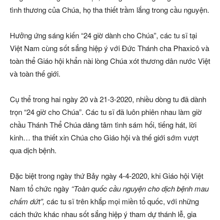
tình thương của Chúa, họ tha thiết trầm lắng trong cầu nguyện.
Hưởng ứng sáng kiến “24 giờ dành cho Chúa”, các tu sĩ tại
Việt Nam cùng sốt sắng hiệp ý với Đức Thánh cha Phaxicô và
toàn thể Giáo hội khẩn nài lòng Chúa xót thương dân nước Việt
và toàn thế giới.
Cụ thể trong hai ngày 20 và 21-3-2020, nhiều dòng tu đã dành
trọn “24 giờ cho Chúa”. Các tu sĩ đã luôn phiên nhau làm giờ
chầu Thánh Thể Chúa dâng tâm tình sám hối, tiếng hát, lời
kinh… tha thiết xin Chúa cho Giáo hội và thế giới sớm vượt
qua dịch bệnh.
Đặc biệt trong ngày thứ Bảy ngày 4-4-2020, khi Giáo hội Việt
Nam tổ chức ngày
“Toàn quốc cầu nguyện cho dịch bệnh mau
chấm dứt”,
các tu sĩ trên khắp mọi miền tổ quốc, với những
cách thức khác nhau sốt sắng hiệp ý tham dự thánh lễ, gia