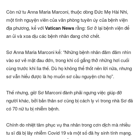
Còn nữ tu Anna Maria Marconi, thuộc dòng Đức Mẹ Hài Nhi,
một tình nguyện viên của văn phòng tuyên úy của bệnh viện
địa phương, kể với
Vatican News
rằng: Sơ ở lại bệnh viện để
an ủi và xoa dịu các bệnh nhân đang chờ chết.
Sơ Anna Maria Marconi kể: “Những bệnh nhân đăm đăm nhìn
vào sơ vẻ mặt đau đớn, trong khi cố gắng thở những hơi cuối
cùng trước khi lìa thế. Dù họ không thể thốt nên lời nữa, nhưng
sơ vẫn hiểu được là họ muốn sơ cầu nguyện cho họ”.
Thế nhưng, giờ Sơ Marconi đành phải ngưng việc giúp đỡ
người khác, bởi bản thân sơ cũng bị cách ly vì trong nhà Sơ đã
có 70 nữ tu bị nhiễm bệnh.
Chính do nhiệt tâm phục vụ tha nhân trong cơn dịch mà nhiều
tu sĩ đã bị lây nhiễm Covid 19 và một số đã hy sinh tính mạng.