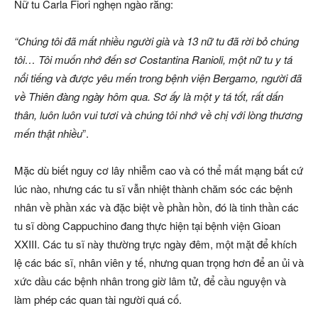
Nữ tu Carla Fiori nghẹn ngào rằng:
“Chúng tôi đã mất nhiều người già và 13 nữ tu đã rời bỏ chúng
tôi… Tôi muốn nhớ đến sơ Costantina Ranioli, một nữ tu y tá
nổi tiếng và được yêu mến trong bệnh viện Bergamo, người đã
về Thiên đàng ngày hôm qua. Sơ ấy là một y tá tốt, rất dấn
thân, luôn luôn vui tươi và chúng tôi nhớ về chị với lòng thương
mến thật nhiều
”.
Mặc dù biết nguy cơ lây nhiễm cao và có thể mất mạng bất cứ
lúc nào, nhưng các tu sĩ vẫn nhiệt thành chăm sóc các bệnh
nhân về phần xác và đặc biệt về phần hồn, đó là tinh thần các
tu sĩ dòng Cappuchino đang thực hiện tại bệnh viện Gioan
XXIII. Các tu sĩ này thường trực ngày đêm, một mặt để khích
lệ các bác sĩ, nhân viên y tế, nhưng quan trọng hơn để an ủi và
xức dầu các bệnh nhân trong giờ lâm tử, để cầu nguyện và
làm phép các quan tài người quá cố.