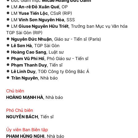
Đức Giám mục
Micae Hoàng Đức Oanh
LM
An-rê Đỗ Xuân Quế
, OP
LM
Yuse Tiến Lộc
, CSsR (RIP)
LM
Vinh Sơn Nguyên Hòa
, SSS
LM
Giuse Nguyễn Hữu Triết
, Trưởng ban Mục vụ Văn hóa
TGP Sài Gòn (RIP)
Nguyễn Đức Nhuận
, Giáo sư - Tiến sĩ (Paris)
Lê Sơn Hà
, TGP Sài Gòn
Hoàng Cao Sang
, Luật sư
Phạm Vũ Phi Hổ
, Phó Giáo sư - Tiến sĩ
Phạm Thanh Duy
, Tiến sĩ
Lê Linh Duy
, TGĐ Công ty Đông Bắc Á
Trần Nguyên
, Nhà báo
Chủ biên
HOÀNG MẠNH HÀ
, Nhà báo
Phó Chủ biên
NGUYỄN BÁCH
, Tiến sĩ
Ủy viên Ban Biên tập
PHẠM HÙNG NGHỊ
, Nhà báo