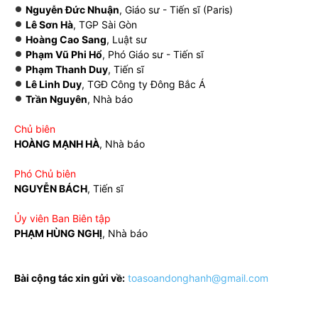
Nguyễn Đức Nhuận
, Giáo sư - Tiến sĩ (Paris)
Lê Sơn Hà
, TGP Sài Gòn
Hoàng Cao Sang
, Luật sư
Phạm Vũ Phi Hổ
, Phó Giáo sư - Tiến sĩ
Phạm Thanh Duy
, Tiến sĩ
Lê Linh Duy
, TGĐ Công ty Đông Bắc Á
Trần Nguyên
, Nhà báo
Chủ biên
HOÀNG MẠNH HÀ
, Nhà báo
Phó Chủ biên
NGUYỄN BÁCH
, Tiến sĩ
Ủy viên Ban Biên tập
PHẠM HÙNG NGHỊ
, Nhà báo
Bài cộng tác xin gửi về:
toasoandonghanh@gmail.com