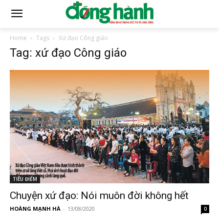
Home
Tags
Xứ đạo Công giáo
Tag: xứ đạo Công giáo
TIÊU ĐIỂM
Chuyện xứ đạo: Nói muôn đời không hết
HOÀNG MẠNH HÀ
-
13/08/2020
0