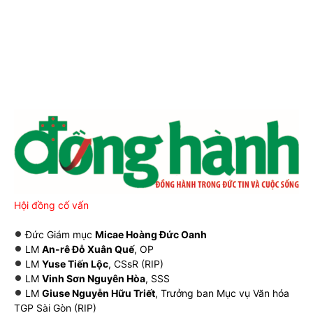
Hội đồng cố vấn
Đức Giám mục
Micae Hoàng Đức Oanh
LM
An-rê Đỗ Xuân Quế
, OP
LM
Yuse Tiến Lộc
, CSsR (RIP)
LM
Vinh Sơn Nguyên Hòa
, SSS
LM
Giuse Nguyễn Hữu Triết
, Trưởng ban Mục vụ Văn hóa
TGP Sài Gòn (RIP)