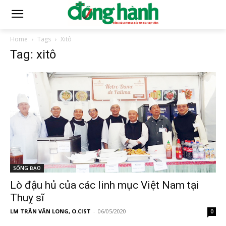
Home
Tags
Xitô
Tag: xitô
SỐNG ĐẠO
Lò đậu hủ của các linh mục Việt Nam tại
Thuỵ sĩ
LM TRẦN VĂN LONG, O.CIST
-
06/05/2020
0