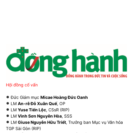
Hội đồng cố vấn
Đức Giám mục
Micae Hoàng Đức Oanh
LM
An-rê Đỗ Xuân Quế
, OP
LM
Yuse Tiến Lộc
, CSsR (RIP)
LM
Vinh Sơn Nguyên Hòa
, SSS
LM
Giuse Nguyễn Hữu Triết
, Trưởng ban Mục vụ Văn hóa
TGP Sài Gòn (RIP)