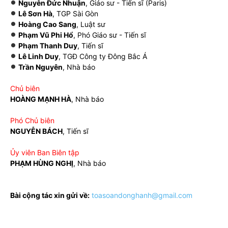
Nguyễn Đức Nhuận
, Giáo sư - Tiến sĩ (Paris)
Lê Sơn Hà
, TGP Sài Gòn
Hoàng Cao Sang
, Luật sư
Phạm Vũ Phi Hổ
, Phó Giáo sư - Tiến sĩ
Phạm Thanh Duy
, Tiến sĩ
Lê Linh Duy
, TGĐ Công ty Đông Bắc Á
Trần Nguyên
, Nhà báo
Chủ biên
HOÀNG MẠNH HÀ
, Nhà báo
Phó Chủ biên
NGUYỄN BÁCH
, Tiến sĩ
Ủy viên Ban Biên tập
PHẠM HÙNG NGHỊ
, Nhà báo
Bài cộng tác xin gửi về:
toasoandonghanh@gmail.com