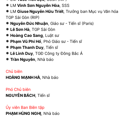
LM
Vinh Sơn Nguyên Hòa
, SSS
LM
Giuse Nguyễn Hữu Triết
, Trưởng ban Mục vụ Văn hóa
TGP Sài Gòn (RIP)
Nguyễn Đức Nhuận
, Giáo sư - Tiến sĩ (Paris)
Lê Sơn Hà
, TGP Sài Gòn
Hoàng Cao Sang
, Luật sư
Phạm Vũ Phi Hổ
, Phó Giáo sư - Tiến sĩ
Phạm Thanh Duy
, Tiến sĩ
Lê Linh Duy
, TGĐ Công ty Đông Bắc Á
Trần Nguyên
, Nhà báo
Chủ biên
HOÀNG MẠNH HÀ
, Nhà báo
Phó Chủ biên
NGUYỄN BÁCH
, Tiến sĩ
Ủy viên Ban Biên tập
PHẠM HÙNG NGHỊ
, Nhà báo