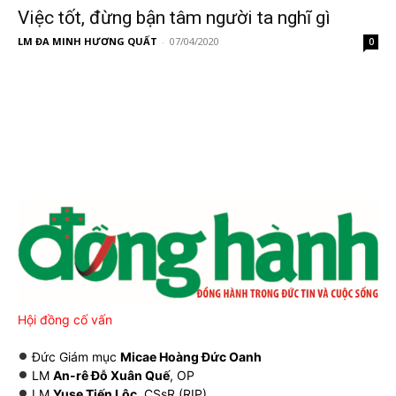
Việc tốt, đừng bận tâm người ta nghĩ gì
LM ĐA MINH HƯƠNG QUẤT
-
07/04/2020
0
Hội đồng cố vấn
Đức Giám mục
Micae Hoàng Đức Oanh
LM
An-rê Đỗ Xuân Quế
, OP
LM
Yuse Tiến Lộc
, CSsR (RIP)