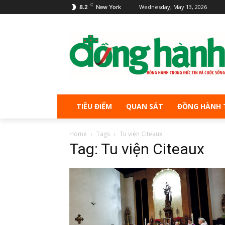
C
Wednesday, May 13, 2026
8.2
New York
TIÊU ĐIỂM
QUAN SÁT
ĐỒNG HÀNH 
Home
Tags
Tu viện Citeaux
Tag: Tu viện Citeaux