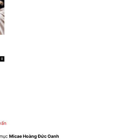
0
vấn
 mục
Micae Hoàng Đức Oanh