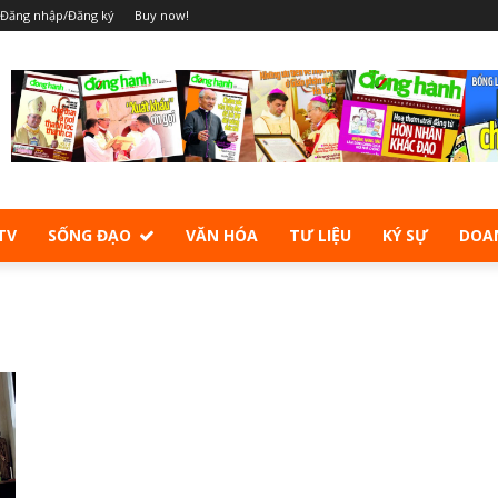
Đăng nhập/Đăng ký
Buy now!
TV
SỐNG ĐẠO
VĂN HÓA
TƯ LIỆU
KÝ SỰ
DOA