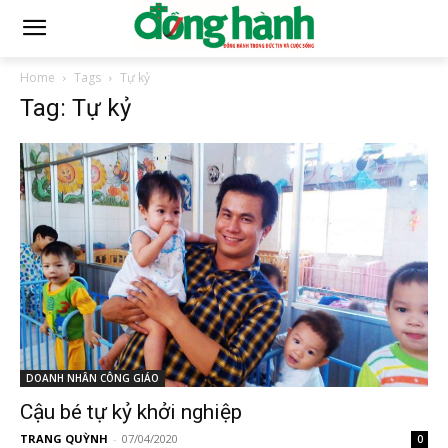
Home
Tags
Tự kỷ
Tag: Tự kỷ
DOANH NHÂN CÔNG GIÁO
Cậu bé tự kỷ khởi nghiệp
TRANG QUỲNH
-
07/04/2020
0