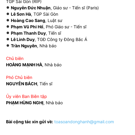
TGP Sài Gòn (RIP)
Nguyễn Đức Nhuận
, Giáo sư - Tiến sĩ (Paris)
Lê Sơn Hà
, TGP Sài Gòn
Hoàng Cao Sang
, Luật sư
Phạm Vũ Phi Hổ
, Phó Giáo sư - Tiến sĩ
Phạm Thanh Duy
, Tiến sĩ
Lê Linh Duy
, TGĐ Công ty Đông Bắc Á
Trần Nguyên
, Nhà báo
Chủ biên
HOÀNG MẠNH HÀ
, Nhà báo
Phó Chủ biên
NGUYỄN BÁCH
, Tiến sĩ
Ủy viên Ban Biên tập
PHẠM HÙNG NGHỊ
, Nhà báo
Bài cộng tác xin gửi về:
toasoandonghanh@gmail.com