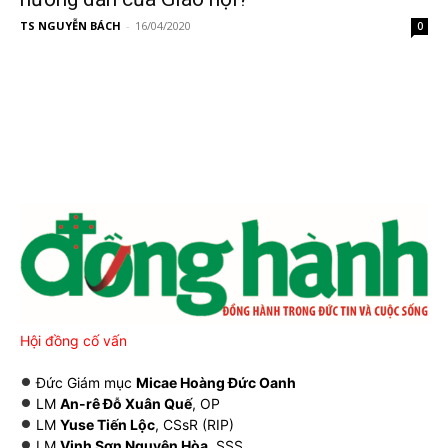
TS NGUYỄN BÁCH
-
16/04/2020
0
Hội đồng cố vấn
Đức Giám mục
Micae Hoàng Đức Oanh
LM
An-rê Đỗ Xuân Quế
, OP
LM
Yuse Tiến Lộc
, CSsR (RIP)
LM
Vinh Sơn Nguyên Hòa
, SSS