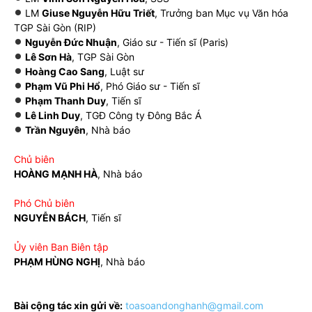
LM
Giuse Nguyễn Hữu Triết
, Trưởng ban Mục vụ Văn hóa
TGP Sài Gòn (RIP)
Nguyễn Đức Nhuận
, Giáo sư - Tiến sĩ (Paris)
Lê Sơn Hà
, TGP Sài Gòn
Hoàng Cao Sang
, Luật sư
Phạm Vũ Phi Hổ
, Phó Giáo sư - Tiến sĩ
Phạm Thanh Duy
, Tiến sĩ
Lê Linh Duy
, TGĐ Công ty Đông Bắc Á
Trần Nguyên
, Nhà báo
Chủ biên
HOÀNG MẠNH HÀ
, Nhà báo
Phó Chủ biên
NGUYỄN BÁCH
, Tiến sĩ
Ủy viên Ban Biên tập
PHẠM HÙNG NGHỊ
, Nhà báo
Bài cộng tác xin gửi về:
toasoandonghanh@gmail.com